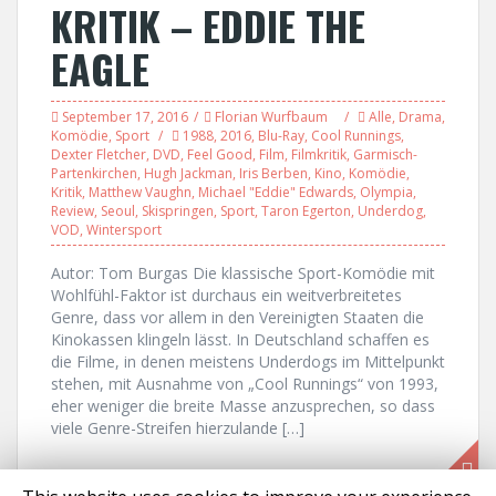
KRITIK – EDDIE THE
EAGLE
September 17, 2016
Florian Wurfbaum
Alle
,
Drama
,
Komödie
,
Sport
1988
,
2016
,
Blu-Ray
,
Cool Runnings
,
Dexter Fletcher
,
DVD
,
Feel Good
,
Film
,
Filmkritik
,
Garmisch-
Partenkirchen
,
Hugh Jackman
,
Iris Berben
,
Kino
,
Komödie
,
Kritik
,
Matthew Vaughn
,
Michael "Eddie" Edwards
,
Olympia
,
Review
,
Seoul
,
Skispringen
,
Sport
,
Taron Egerton
,
Underdog
,
VOD
,
Wintersport
Autor: Tom Burgas Die klassische Sport-Komödie mit
Wohlfühl-Faktor ist durchaus ein weitverbreitetes
Genre, dass vor allem in den Vereinigten Staaten die
Kinokassen klingeln lässt. In Deutschland schaffen es
die Filme, in denen meistens Underdogs im Mittelpunkt
stehen, mit Ausnahme von „Cool Runnings“ von 1993,
eher weniger die breite Masse anzusprechen, so dass
viele Genre-Streifen hierzulande […]