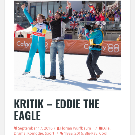
KRITIK – EDDIE THE
EAGLE
September 17, 2016
Florian Wurfbaum
Alle
,
Drama
,
Komödie
,
Sport
1988
,
2016
,
Blu-Ray
,
Cool