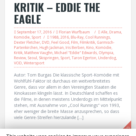
KRITIK – EDDIE THE
EAGLE
September 17, 2016
Florian Wurfbaum
Alle
,
Drama
,
Komödie
,
Sport
1988
,
2016
,
Blu-Ray
,
Cool Runnings
,
Dexter Fletcher
,
DVD
,
Feel Good
,
Film
,
Filmkritik
,
Garmisch-
Partenkirchen
,
Hugh Jackman
,
Iris Berben
,
Kino
,
Komödie
,
Kritik
,
Matthew Vaughn
,
Michael "Eddie" Edwards
,
Olympia
,
Review
,
Seoul
,
Skispringen
,
Sport
,
Taron Egerton
,
Underdog
,
VOD
,
Wintersport
Autor: Tom Burgas Die klassische Sport-Komödie mit
Wohlfühl-Faktor ist durchaus ein weitverbreitetes
Genre, dass vor allem in den Vereinigten Staaten die
Kinokassen klingeln lässt. In Deutschland schaffen es
die Filme, in denen meistens Underdogs im Mittelpunkt
stehen, mit Ausnahme von „Cool Runnings“ von 1993,
eher weniger die breite Masse anzusprechen, so dass
viele Genre-Streifen hierzulande […]