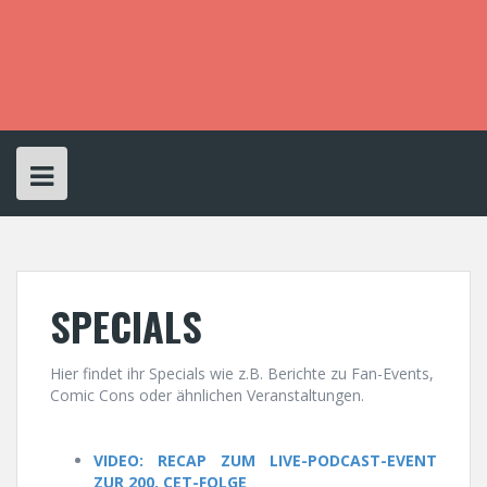
S
k
i
p
t
o
c
o
n
t
e
n
t
SPECIALS
Hier findet ihr Specials wie z.B. Berichte zu Fan-Events,
Comic Cons oder ähnlichen Veranstaltungen.
VIDEO: RECAP ZUM LIVE-PODCAST-EVENT
ZUR 200. CET-FOLGE