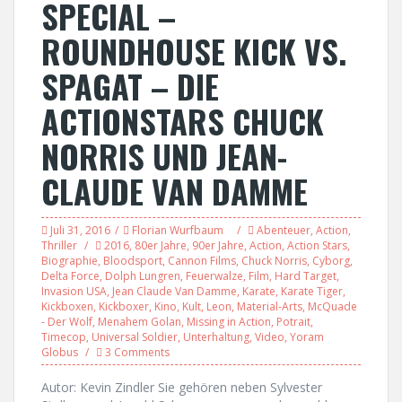
SPECIAL –
ROUNDHOUSE KICK VS.
SPAGAT – DIE
ACTIONSTARS CHUCK
NORRIS UND JEAN-
CLAUDE VAN DAMME
Juli 31, 2016
Florian Wurfbaum
Abenteuer
,
Action
,
Thriller
2016
,
80er Jahre
,
90er Jahre
,
Action
,
Action Stars
,
Biographie
,
Bloodsport
,
Cannon Films
,
Chuck Norris
,
Cyborg
,
Delta Force
,
Dolph Lungren
,
Feuerwalze
,
Film
,
Hard Target
,
Invasion USA
,
Jean Claude Van Damme
,
Karate
,
Karate Tiger
,
Kickboxen
,
Kickboxer
,
Kino
,
Kult
,
Leon
,
Material-Arts
,
McQuade
- Der Wolf
,
Menahem Golan
,
Missing in Action
,
Potrait
,
Timecop
,
Universal Soldier
,
Unterhaltung
,
Video
,
Yoram
Globus
3 Comments
Autor: Kevin Zindler Sie gehören neben Sylvester