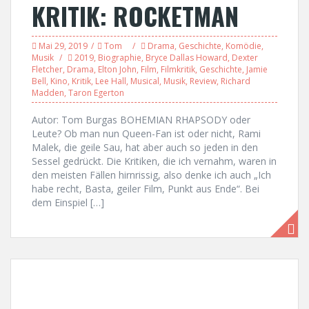
KRITIK: ROCKETMAN
Mai 29, 2019
Tom
Drama
,
Geschichte
,
Komödie
,
Musik
2019
,
Biographie
,
Bryce Dallas Howard
,
Dexter
Fletcher
,
Drama
,
Elton John
,
Film
,
Filmkritik
,
Geschichte
,
Jamie
Bell
,
Kino
,
Kritik
,
Lee Hall
,
Musical
,
Musik
,
Review
,
Richard
Madden
,
Taron Egerton
Autor: Tom Burgas BOHEMIAN RHAPSODY oder
Leute? Ob man nun Queen-Fan ist oder nicht, Rami
Malek, die geile Sau, hat aber auch so jeden in den
Sessel gedrückt. Die Kritiken, die ich vernahm, waren in
den meisten Fällen hirnrissig, also denke ich auch „Ich
habe recht, Basta, geiler Film, Punkt aus Ende“. Bei
dem Einspiel […]