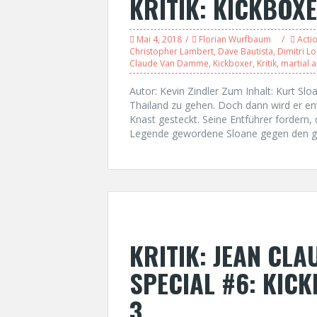
KRITIK: KICKBOX
Mai 4, 2018
Florian Wurfbaum
Acti
Christopher Lambert
,
Dave Bautista
,
Dimitri L
Claude Van Damme
,
Kickboxer
,
Kritik
,
martial a
Autor: Kevin Zindler Zum Inhalt: Kurt Sl
Thailand zu gehen. Doch dann wird er ent
Knast gesteckt. Seine Entführer forder
Legende gewordene Sloane gegen den gig
KRITIK: JEAN CL
SPECIAL #6: KIC
3