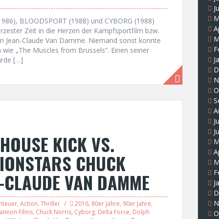
J
M
R (1986), BLOODSPORT (1988) und CYBORG (1988)
A
ürzester Zeit in die Herzen der Kampfsportfilm bzw.
M
h von Jean-Claude Van Damme. Niemand sonst konnte
F
n wie „The Muscles from Brussels“. Einen seiner
J
rde […]
D
N
O
S
A
J
J
HOUSE KICK VS.
M
A
TIONSTARS CHUCK
M
F
N-CLAUDE VAN DAMME
J
D
N
nteuer
,
Action
,
Thriller
2016
,
80er Jahre
,
90er Jahre
,
annon Films
,
Chuck Norris
,
Cyborg
,
Delta Force
,
Dolph
O