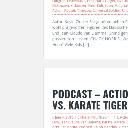
Lungren
,
Feuerwalze
,
Film
,
Hard Target
,
Invasi
Kickboxen
,
Kickboxer
,
Kino
,
Kult
,
Leon
,
Material
Action
,
Potrait
,
Timecop
,
Universal Soldier
,
Unt
Autor: Kevin Zindler Sie gehören neben 
wohl prägendsten Figuren des klassischen
und Jean-Claude Van Damme. Grund genug
passieren zu lassen. CHUCK NORRIS „Wenn
Huhn“ Viele Kids […]
PODCAST – ACTIO
VS. KARATE TIGER
Juni 4, 2016
Florian Wurfbaum
Acti
Film
,
Jean Claude Van Damme
,
Karate
,
Karate K
Arts
,
Pat Morita
,
Podcast
,
Ralph Macchio
,
Unter