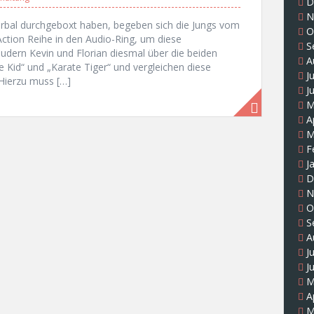
D
N
erbal durchgeboxt haben, begeben sich die Jungs vom
O
Action Reihe in den Audio-Ring, um diese
S
udern Kevin und Florian diesmal über die beiden
A
e Kid“ und „Karate Tiger“ und vergleichen diese
J
. Hierzu muss […]
J
M
A
M
F
J
D
N
O
S
A
J
J
M
A
M