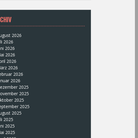
CHIV
ugust 2026
uli 2026
uni 2026
ai 2026
pril 2026
ärz 2026
ebruar 2026
anuar 2026
ezember 2025
ovember 2025
ktober 2025
eptember 2025
ugust 2025
uli 2025
uni 2025
ai 2025