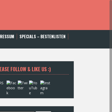
PRESSUM
SPECIALS – BESTENLISTEN
EASE FOLLOW & LIKE US :)