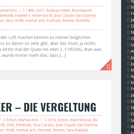
A
M
artial-Arts
1989
,
2017
,
Audioprodukt
,
Bloodsport
,
F
ilmkritik
,
Haskell V. Anderson III
,
Jean Claude Van Damme
,
J
xer
,
Kino
,
Kritik
,
martial arts
,
Podcast
,
Review
,
Rochelle
D
N
eder Luft machen können zu meiner belgischen
O
ass es davon so viele gibt, aber das muss ja nichts
S
s letzte mal der Quasi-He-Man 2, CYBORG, dran war,
A
e, wurde immer mehr klar, dass […]
J
J
M
A
M
F
J
D
XER – DIE VERGELTUNG
N
O
Action
,
Martial-Arts
2016
,
Action
,
Alain Moussi
,
Bu-
S
DVD
,
DVD
,
Filmkritik
,
Gina Carano
,
Jean Claude Van Damme
,
A
xer
,
Kritik
,
martial arts
,
Remake
,
Review
,
Sara Malakul
,
J