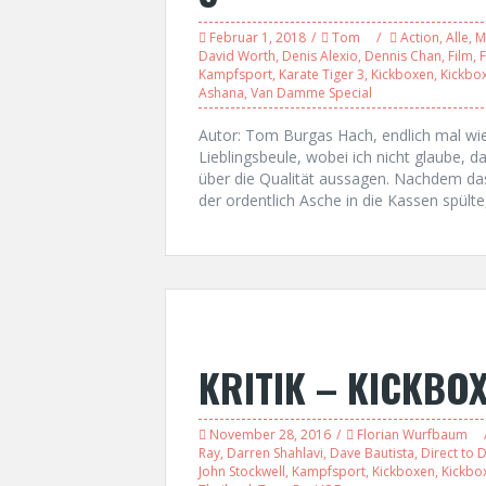
Februar 1, 2018
Tom
Action
,
Alle
,
M
David Worth
,
Denis Alexio
,
Dennis Chan
,
Film
,
F
Kampfsport
,
Karate Tiger 3
,
Kickboxen
,
Kickbo
Ashana
,
Van Damme Special
Autor: Tom Burgas Hach, endlich mal wi
Lieblingsbeule, wobei ich nicht glaube, d
über die Qualität aussagen. Nachdem da
der ordentlich Asche in die Kassen spült
KRITIK – KICKBO
November 28, 2016
Florian Wurfbaum
Ray
,
Darren Shahlavi
,
Dave Bautista
,
Direct to 
John Stockwell
,
Kampfsport
,
Kickboxen
,
Kickbo