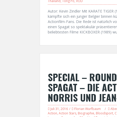
Thailand
,
Tong Po
,
VOD
Autor: Kevin Zindler Mit KARATE TIGE
kämpfte sich ein junger Belgier binnen k
Actionfilm-Fans. Die Rede ist natürlic
einen Spagat so spektakulär präsentiere
beliebtesten Filme KICKBOXER (1989) wu
SPECIAL – ROUND
SPAGAT – DIE AC
NORRIS UND JEA
Juli 31, 2016
Florian Wurfbaum
Abe
Action
,
Action Stars
,
Biographie
,
Bloodsport
,
C