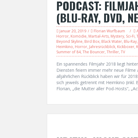
PODCAST: FILMJA
(BLU-RAY, DVD, N
Januar 20, 2019
Florian Wurfbaum
Horror
,
Komödie
,
Martial-Arts
,
Mystery
,
Sci-Fi
,
T
Beyond Skyline
,
Bird Box
,
Black Water
,
Blu-Ray
Heimkino
,
Horror
,
Jahresrückblick
,
Kickboxer
,
Summer of 84
,
The Bouncer
,
Thriller
,
TV
Ein spannendes Filmjahr 2018 liegt hint
Diensten feiern immer mehr neue Filme a
alljährlichen Rückblick haben wir für 20
sich jeweils getrennt mit Heimkino (inkl
Florian, „die Mutter aller Pod-Hosts“, „A