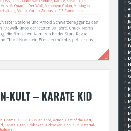
on USA
,
Jean Claude Van Damme
,
Karate
,
Karate Tiger
,
S
-Arts
,
McQuade - Der Wolf
,
Menahem Golan
,
Missing in
A
erhaltung
,
Video
,
Yoram Globus
3 Comments
J
J
Sylvester Stallone und Arnold Schwarzenegger zu den
M
 Krawall-Kinos der letzten 30 Jahre. Chuck Norris
A
, die filmischen Karrieren beider Stars Revue
 Chuck Norris ein Ei essen möchte, pellt er das
M
F
J
D
N
O
S
A
J
N-KULT – KARATE KID
J
M
A
M
F
on
,
Drama
2016
,
80er Jahre
,
Action
,
Best of the Best
,
id
,
Karate Tiger
,
Kickboxen
,
Kickboxer
,
Kino
,
Kult
,
Material-
J
haltung