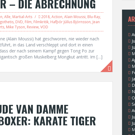
ER – DIE ABRECHNUNG
on
,
Alle
,
Martial-Arts
2018
,
Action
,
Alain Moussi
,
Blu-Ray
,
AR
ogothetis
,
DVD
,
Film
,
Filmkritik
,
Hafþór Júlíus Björnsson
,
Jean
rts
,
Mike Tyson
,
Review
,
VOD
A
oane (Alain Moussi) hat geschworen, nie wieder nach
J
führt, in das Land verschleppt und dort in einen
J
n, dass der nach seinem Kampf gegen Tong Po zur
M
antisch großen Muskelberg Mongkut antritt. Im […]
A
M
F
J
D
N
O
AUDE VAN DAMME
S
A
KBOXER: KARATE TIGER
J
J
M