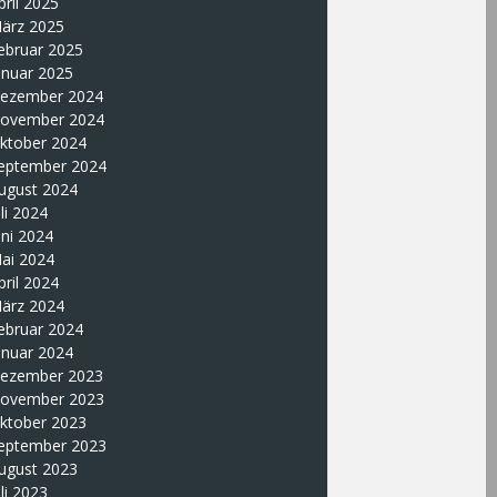
pril 2025
ärz 2025
ebruar 2025
anuar 2025
ezember 2024
ovember 2024
ktober 2024
eptember 2024
ugust 2024
uli 2024
uni 2024
ai 2024
pril 2024
ärz 2024
ebruar 2024
anuar 2024
ezember 2023
ovember 2023
ktober 2023
eptember 2023
ugust 2023
uli 2023