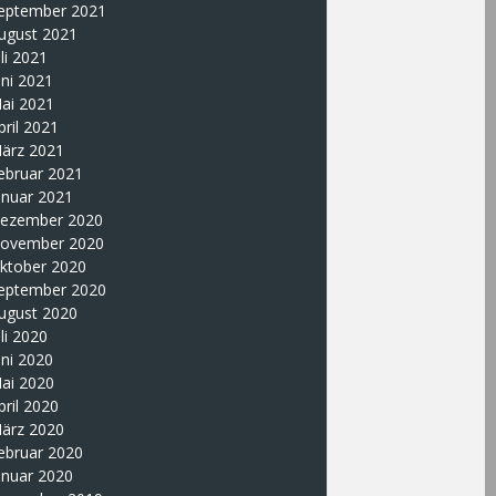
eptember 2021
ugust 2021
uli 2021
uni 2021
ai 2021
pril 2021
ärz 2021
ebruar 2021
anuar 2021
ezember 2020
ovember 2020
ktober 2020
eptember 2020
ugust 2020
uli 2020
uni 2020
ai 2020
pril 2020
ärz 2020
ebruar 2020
anuar 2020