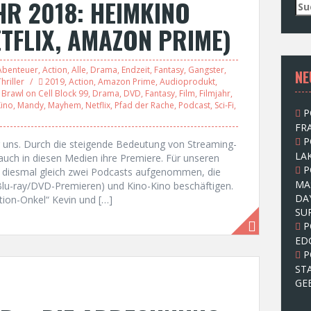
HR 2018: HEIMKINO
S
u
ETFLIX, AMAZON PRIME)
c
h
e
Abenteuer
,
Action
,
Alle
,
Drama
,
Endzeit
,
Fantasy
,
Gangster
,
NE
n
hriller
2019
,
Action
,
Amazon Prime
,
Audioprodukt
,
n
,
Brawl on Cell Block 99
,
Drama
,
DVD
,
Fantasy
,
Film
,
Filmjahr
,
a
Kino
,
Mandy
,
Mayhem
,
Netflix
,
Pfad der Rache
,
Podcast
,
Sci-Fi
,
P
c
FRA
h
P
:
er uns. Durch die steigende Bedeutung von Streaming-
LAK
uch in diesen Medien ihre Premiere. Für unseren
P
18 diesmal gleich zwei Podcasts aufgenommen, die
MA
. Blu-ray/DVD-Premieren) und Kino-Kino beschäftigen.
DA
ction-Onkel“ Kevin und […]
SU
P
ED
P
ST
GE