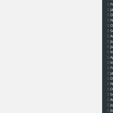
F
J
D
N
O
S
A
J
J
M
A
M
F
J
D
N
O
S
A
J
J