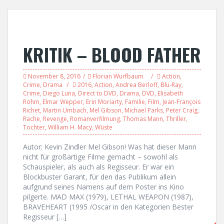
KRITIK – BLOOD FATHER
November 8, 2016
Florian Wurfbaum
Action
,
Crime
,
Drama
2016
,
Action
,
Andrea Berloff
,
Blu-Ray
,
Crime
,
Diego Luna
,
Direct to DVD
,
Drama
,
DVD
,
Elisabeth
Röhm
,
Elmar Wepper
,
Erin Moriarty
,
Familie
,
Film
,
Jean-François
Richet
,
Martin Umbach
,
Mel Gibson
,
Michael Parks
,
Peter Craig
,
Rache
,
Revenge
,
Romanverfilmung
,
Thomas Mann
,
Thriller
,
Tochter
,
William H. Macy
,
Wüste
Autor: Kevin Zindler Mel Gibson! Was hat dieser Mann
nicht für großartige Filme gemacht – sowohl als
Schauspieler, als auch als Regisseur. Er war ein
Blockbuster Garant, für den das Publikum allein
aufgrund seines Namens auf dem Poster ins Kino
pilgerte. MAD MAX (1979), LETHAL WEAPON (1987),
BRAVEHEART (1995 /Oscar in den Kategorien Bester
Regisseur […]