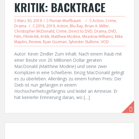
KRITIK: BACKTRACE
März 30, 2019
Florian Wurfbaum
Action
,
Crime
,
Drama
2018
,
2019
,
Action
,
Blu-Ray
,
Brian A. Miller
,
Christopher McDonald
,
Crime
,
Direct to DVD
,
Drama
,
DVD
,
Film
,
Filmkritik
,
Kritik
,
Matthew Modine
,
Meadow Williams
,
Mike
Maples
,
Review
,
Ryan Guzman
,
Sylvester Stallone
,
VOD
Autor: Kevin Zindler Zum Inhalt: Nach einem Raub mit
einer Beute von 20 Millionen Dollar geraten
MacDonald (Matthew Modine) und seine zwei
Komplizen in eine Schießerei. Einzig MacDonald gelingt
es zu überleben. Allerdings zu einem hohen Preis: Der
Dieb ist nun gefangen in einem
Hochsicherheitsgefängnis und leidet an Amnesie. Er
hat keinerlei Erinnerung daran, wo […]