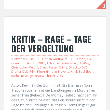
KRITIK – RAGE – TAGE
DER VERGELTUNG
Oktober 6, 2016
Florian Wurfbaum
Action
,
Alle
,
Crime
,
Thriller
2016
,
Action
,
Amanda Schull
,
Blu-Ray
,
Christopher Meloni
,
Chuck Russel
,
Crime
,
Direct to DVD
,
Drama
,
DVD
,
Film
,
Filmkritik
,
John Travolta
,
Kritik
,
Paul Sloan
,
Rache
,
Revenge
,
Review
,
Thriller
,
VOD
Autor: Kevin Zindler Zum Inhalt: Ein Ehemann (John
Travolta) übernimmt die Ermittlungen im Mordfall an
seiner Frau (Rebecca De Mornay) selbst, nachdem ihn
das Gefühl nicht loslässt, dass die Polizei nicht in der
Lage ist, den Schuldigen zu fassen. Damit liegt er gar
nicht so falsch, denn schon bald stößt er auf