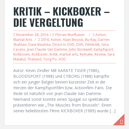
KRITIK – KICKBOXER –
DIE VERGELTUNG
November 28, 2016
Florian Wurfbaum
Action
,
Martial-Arts
2016
,
Action
,
Alain Moussi
,
Bu-Ray
,
Darren
Shahlavi
,
Dave Bautista
,
Direct to DVD
,
DVD
,
Filmkritik
,
Gina
Carano
,
Jean Claude Van Damme
,
John Stockwell
,
Kampfsport
,
Kickboxen
,
Kickboxer
,
Kritik
,
martial arts
,
Remake
,
Review
,
Sara
Malakul
,
Thailand
,
Tong Po
,
VOD
Autor: Kevin Zindler Mit KARATE TIGER (1986),
BLOODSPORT (1988) und CYBORG (1988) kämpfte
sich ein junger Belgier binnen kürzester Zeit in die
Herzen der Kampfsportfilm bzw. Actionfilm-Fans. Die
Rede ist natürlich von Jean-Claude Van Damme.
Niemand sonst konnte einen Spagat so spektakulär
präsentieren wie „The Muscles from Brussels“. Einen
seiner beliebtesten Filme KICKBOXER (1989) wurde […]