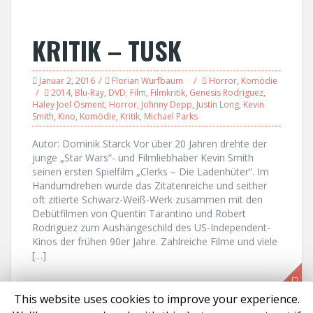
KRITIK – TUSK
Januar 2, 2016
Florian Wurfbaum
Horror
,
Komödie
2014
,
Blu-Ray
,
DVD
,
Film
,
Filmkritik
,
Genesis Rodriguez
,
Haley Joel Osment
,
Horror
,
Johnny Depp
,
Justin Long
,
Kevin
Smith
,
Kino
,
Komödie
,
Kritik
,
Michael Parks
Autor: Dominik Starck Vor über 20 Jahren drehte der
junge „Star Wars“- und Filmliebhaber Kevin Smith
seinen ersten Spielfilm „Clerks – Die Ladenhüter“. Im
Handumdrehen wurde das Zitatenreiche und seither
oft zitierte Schwarz-Weiß-Werk zusammen mit den
Debütfilmen von Quentin Tarantino und Robert
Rodriguez zum Aushängeschild des US-Independent-
Kinos der frühen 90er Jahre. Zahlreiche Filme und viele
[…]
This website uses cookies to improve your experience.