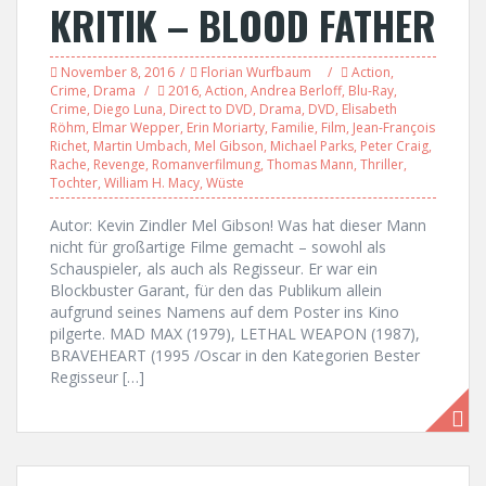
KRITIK – BLOOD FATHER
November 8, 2016
Florian Wurfbaum
Action
,
Crime
,
Drama
2016
,
Action
,
Andrea Berloff
,
Blu-Ray
,
Crime
,
Diego Luna
,
Direct to DVD
,
Drama
,
DVD
,
Elisabeth
Röhm
,
Elmar Wepper
,
Erin Moriarty
,
Familie
,
Film
,
Jean-François
Richet
,
Martin Umbach
,
Mel Gibson
,
Michael Parks
,
Peter Craig
,
Rache
,
Revenge
,
Romanverfilmung
,
Thomas Mann
,
Thriller
,
Tochter
,
William H. Macy
,
Wüste
Autor: Kevin Zindler Mel Gibson! Was hat dieser Mann
nicht für großartige Filme gemacht – sowohl als
Schauspieler, als auch als Regisseur. Er war ein
Blockbuster Garant, für den das Publikum allein
aufgrund seines Namens auf dem Poster ins Kino
pilgerte. MAD MAX (1979), LETHAL WEAPON (1987),
BRAVEHEART (1995 /Oscar in den Kategorien Bester
Regisseur […]