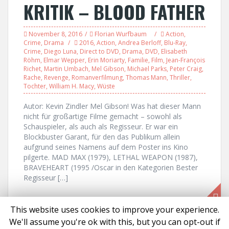
KRITIK – BLOOD FATHER
November 8, 2016
Florian Wurfbaum
Action
,
Crime
,
Drama
2016
,
Action
,
Andrea Berloff
,
Blu-Ray
,
Crime
,
Diego Luna
,
Direct to DVD
,
Drama
,
DVD
,
Elisabeth
Röhm
,
Elmar Wepper
,
Erin Moriarty
,
Familie
,
Film
,
Jean-François
Richet
,
Martin Umbach
,
Mel Gibson
,
Michael Parks
,
Peter Craig
,
Rache
,
Revenge
,
Romanverfilmung
,
Thomas Mann
,
Thriller
,
Tochter
,
William H. Macy
,
Wüste
Autor: Kevin Zindler Mel Gibson! Was hat dieser Mann
nicht für großartige Filme gemacht – sowohl als
Schauspieler, als auch als Regisseur. Er war ein
Blockbuster Garant, für den das Publikum allein
aufgrund seines Namens auf dem Poster ins Kino
pilgerte. MAD MAX (1979), LETHAL WEAPON (1987),
BRAVEHEART (1995 /Oscar in den Kategorien Bester
Regisseur […]
This website uses cookies to improve your experience.
We'll assume you're ok with this, but you can opt-out if