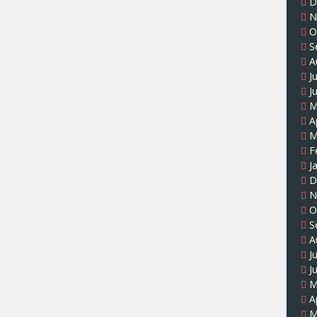
D
N
O
S
A
J
J
M
A
M
F
J
D
N
O
S
A
J
J
M
A
M