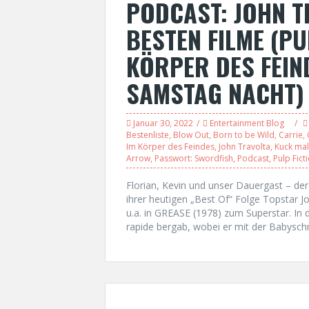
PODCAST: JOHN T
BESTEN FILME (PU
KÖRPER DES FEIN
SAMSTAG NACHT)
Januar 30, 2022
Entertainment Blog
Bestenliste
,
Blow Out
,
Born to be Wild
,
Carrie
,
Im Körper des Feindes
,
John Travolta
,
Kuck mal
Arrow
,
Passwort: Swordfish
,
Podcast
,
Pulp Fict
Florian, Kevin und unser Dauergast – de
ihrer heutigen „Best Of“ Folge Topstar J
u.a. in GREASE (1978) zum Superstar. In d
rapide bergab, wobei er mit der Baby