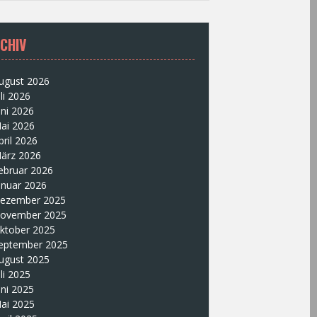
CHIV
ugust 2026
uli 2026
uni 2026
ai 2026
pril 2026
ärz 2026
ebruar 2026
anuar 2026
ezember 2025
ovember 2025
ktober 2025
eptember 2025
ugust 2025
uli 2025
uni 2025
ai 2025