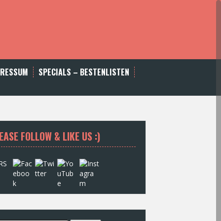
PRESSUM
SPECIALS – BESTENLISTEN
EASE FOLLOW & LIKE US :)