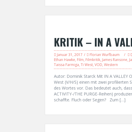
KRITIK – IN A VA
Januar 31, 2017
Florian Wurfbaum
Ethan Hawke
,
Film
,
Filmkritik
,
James Ransone
,
J
Taissa Farmiga
,
Ti West
,
VOD
,
Western
Autor: Dominik Starck Mit IN A VALLEY 
West (V/H/S) einen mit zwei profilierten
des Wortes vor. Das bedeutet auch, da
ACTIVITY-/THE PURGE-Reihen) produziert
schaffte. Fluch oder Segen? Zum […]