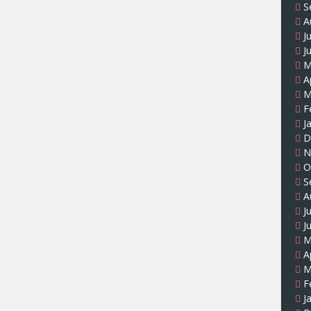
S
A
J
J
M
A
M
F
J
D
N
O
S
A
J
J
M
A
M
F
J