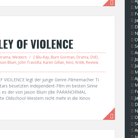
A
M
F
J
D
N
LLEY OF VIOLENCE
O
S
A
Drama
,
Western
Blu-Ray
,
Burn Gorman
,
Drama
,
DVD
,
J
ason Blum
,
John Travolta
,
Karen Gillan
,
Kino
,
Kritik
,
Review
,
J
M
A
OF VIOLENCE legt der junge Genre-Filmemacher Ti
M
 Stars besetzten Independent-Film im besten Sinne
F
ss es der von Jason Blum (die PARANORMAL
J
e Oldschool-Western nicht mehr in die Kinos
D
N
O
S
A
J