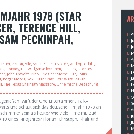
LMJAHR 1978 (STAR
AR
ER, TERENCE HILL,
SAM PECKINPAH,
A
J
J
M
A
nteuer
,
Action
,
Alle
,
Sci-Fi
2018
,
70er
,
Audioprodukt
,
M
alk
,
Convoy
,
Die Wildgänse kommen
,
Ein ausgekochtes
F
ase
,
John Travolta
,
Kino
,
Krieg der Sterne
,
Kult
,
Louis
J
t
,
Roger Moore
,
Sci-Fi
,
Star Crash
,
Star Wars
,
Steven
ll
,
The Texas Chainsaw Massacre
,
Unheimliche Begegnung
D
N
O
genießen“ wirft der Cine Entertainment Talk–
S
wärts und schaut sich das deutsche Filmjahr 1978 an.
A
 schlimmer sein als heute? Wie viele Filme mit Bud
J
 10 eines Kinojahres? Florian, Christoph, Khalil und
J
M