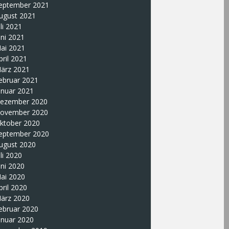
eptember 2021
ugust 2021
uli 2021
uni 2021
ai 2021
pril 2021
ärz 2021
ebruar 2021
anuar 2021
ezember 2020
ovember 2020
ktober 2020
eptember 2020
ugust 2020
uli 2020
uni 2020
ai 2020
pril 2020
ärz 2020
ebruar 2020
anuar 2020