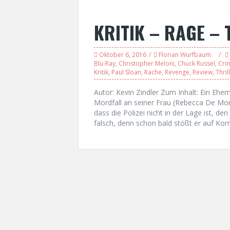
KRITIK – RAGE –
Oktober 6, 2016
Florian Wurfbaum
Blu-Ray
,
Christopher Meloni
,
Chuck Russel
,
Cri
Kritik
,
Paul Sloan
,
Rache
,
Revenge
,
Review
,
Thril
Autor: Kevin Zindler Zum Inhalt: Ein Ehe
Mordfall an seiner Frau (Rebecca De Morn
dass die Polizei nicht in der Lage ist, de
falsch, denn schon bald stößt er auf Korr