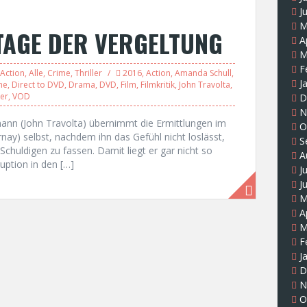
J
M
 TAGE DER VERGELTUNG
A
M
F
Action
,
Alle
,
Crime
,
Thriller
2016
,
Action
,
Amanda Schull
,
J
me
,
Direct to DVD
,
Drama
,
DVD
,
Film
,
Filmkritik
,
John Travolta
,
ler
,
VOD
D
N
mann (John Travolta) übernimmt die Ermittlungen im
O
ay) selbst, nachdem ihn das Gefühl nicht loslässt,
S
n Schuldigen zu fassen. Damit liegt er gar nicht so
A
uption in den […]
J
J
M
A
M
F
J
D
N
O