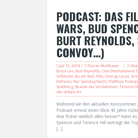
PODCAST: DAS FI
WARS, BUD SPENC
BURT REYNOLDS, 
CONVOY…)
Juli 15, 2018
Florian Wurfbaum
Abe
Bruce Lee
,
Burt Reynolds
,
Cine Entertainment T
Schlitzohr
,
Eis am Stiel
,
Film
,
George Lucas
,
Gre
DeFunes
,
Nur Samstag Nacht
,
Plattfuss
,
Podcas
Spielberg
,
Strasse der Verdammnis
,
Terence Hi
der dritten Art
Während wir den aktuellen Kinosommer „
Podcast erneut einen Blick 40 Jahre rück
War früher wirklich alles besser? Kann es
Spencer und Terence Hill verträgt die Top
[…]