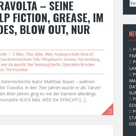
RAVOLTA – SEINE
S
u
LP FICTION, GREASE, IM
c
h
DES, BLOW OUT, NUR
e
NE
n
n
a
P
c
Alle
00er
,
70er
,
80er
,
90er
,
Audioprodukt
,
Best of
,
FRA
h
Cine Entertainment Talk
,
Filmplausch
,
Grease
,
Hörsendung
,
P
:
 wer da spricht
,
Nur Samstag Nacht
,
Operation Brocken
LAK
ion
,
The Punisher
P
MA
r österreichische Autor Matthias Bauer – widmen
DA
ohn Travolta. In den 70er Jahren wurde er als Tänzer
SU
en 80er Jahren ging es mit der Karriere allerdings
P
schmonzette KUCK MAL WER DA SPRICHT! […]
ED
P
ST
GE