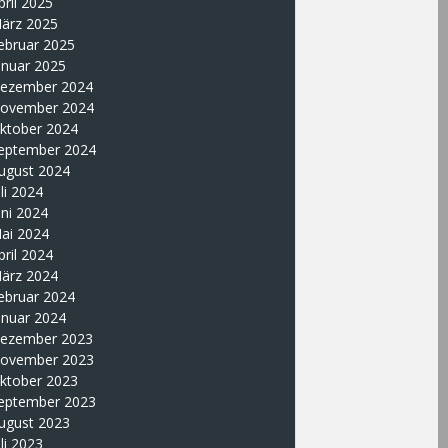
pril 2025
ärz 2025
ebruar 2025
anuar 2025
ezember 2024
ovember 2024
ktober 2024
eptember 2024
ugust 2024
uli 2024
uni 2024
ai 2024
pril 2024
ärz 2024
ebruar 2024
anuar 2024
ezember 2023
ovember 2023
ktober 2023
eptember 2023
ugust 2023
uli 2023