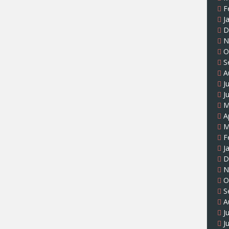
F
J
D
N
O
S
A
J
J
M
A
M
F
J
D
N
O
S
A
J
J