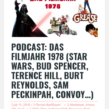
PODCAST: DAS
FILMJAHR 1978 (STAR
WARS, BUD SPENCER,
TERENCE HILL, BURT
REYNOLDS, SAM
PECKINPAH, CONVOY…)
Juli 15, 2018
Florian Wurfbaum
Abenteuer
,
Action
,
Alle
,
Sci-Fi
2018
,
70er
,
Audioprodukt
,
Bruce Lee
,
Burt