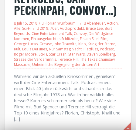
PECKINPAH, CONVOY…)
Juli 15, 2018
Florian Wurfbaum
Abenteuer
,
Action
,
Alle
,
Sci-Fi
2018
,
70er
,
Audioprodukt
,
Bruce Lee
,
Burt
Reynolds
,
Cine Entertainment Talk
,
Convoy
,
Die Wildgänse
kommen
,
Ein ausgekochtes Schlitzohr
,
Eis am Stiel
,
Film
,
George Lucas
,
Grease
,
John Travolta
,
Kino
,
Krieg der Sterne
,
Kult
,
Louis DeFunes
,
Nur Samstag Nacht
,
Plattfuss
,
Podcast
,
Roger Moore
,
Sci-Fi
,
Star Crash
,
Star Wars
,
Steven Spielberg
,
Strasse der Verdammnis
,
Terence Hill
,
The Texas Chainsaw
Massacre
,
Unheimliche Begegnung der dritten Art
Während wir den aktuellen Kinosommer „genießen“
wirft der Cine Entertainment Talk–Podcast erneut
einen Blick 40 Jahre rückwärts und schaut sich das
deutsche Filmjahr 1978 an. War früher wirklich alles
besser? Kann es schlimmer sein als heute? Wie viele
Filme mit Bud Spencer und Terence Hill verträgt die
Top 10 eines Kinojahres? Florian, Christoph, Khalil und
[…]