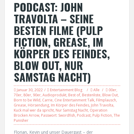
PODCAST: JOHN
TRAVOLTA – SEINE
BESTEN FILME (PULP
FICTION, GREASE, IM
KÖRPER DES FEINDES,
BLOW OUT, NUR
SAMSTAG NACHT)
Januar 30, 2022
Entertainment Blog
Alle
00er
,
70er
,
80er
,
90er
,
Audioprodukt
,
Best of
,
Bestenliste
,
Blow Out
,
Born to be Wild
,
Carrie
,
Cine Entertainment Talk
,
Filmplausch
,
Grease
,
Hörsendung
,
Im Körper des Feindes
,
John Travolta
,
Kuck mal wer da spricht
,
Nur Samstag Nacht
,
Operation
Brocken Arrow
,
Passwort: Swordfish
,
Podcast
,
Pulp Fiction
,
The
Punisher
Florian, Kevin und unser Dauergast – der