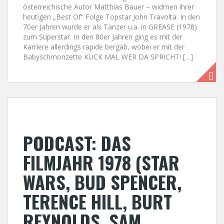
österreichische Autor Matthias Bauer – widmen ihrer
heutigen „Best Of“ Folge Topstar John Travolta. In den
70er Jahren wurde er als Tänzer u.a. in GREASE (1978)
zum Superstar. In den 80er Jahren ging es mit der
Karriere allerdings rapide bergab, wobei er mit der
Babyschmonzette KUCK MAL WER DA SPRICHT! […]
PODCAST: DAS
FILMJAHR 1978 (STAR
WARS, BUD SPENCER,
TERENCE HILL, BURT
REYNOLDS, SAM