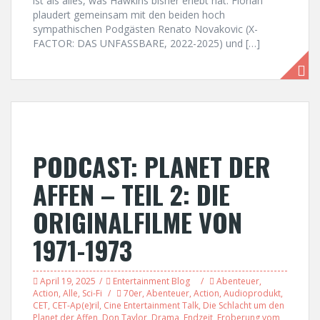
ist als alles, was Hawkins bisher erlebt hat. Florian
plaudert gemeinsam mit den beiden hoch
sympathischen Podgästen Renato Novakovic (X-
FACTOR: DAS UNFASSBARE, 2022-2025) und […]
PODCAST: PLANET DER
AFFEN – TEIL 2: DIE
ORIGINALFILME VON
1971-1973
April 19, 2025
Entertainment Blog
Abenteuer
,
Action
,
Alle
,
Sci-Fi
70er
,
Abenteuer
,
Action
,
Audioprodukt
,
CET
,
CET-Ap(e)ril
,
Cine Entertainment Talk
,
Die Schlacht um den
Planet der Affen
,
Don Taylor
,
Drama
,
Endzeit
,
Eroberung vom