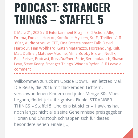
PODCAST: STRANGER
THINGS – STAFFEL 5
März 21, 2026
Entertainment Blog
Action
,
Alle
,
Drama
,
Endzeit
,
Horror
,
Komödie
,
Mystery
,
Sci-Fi
,
Thriller
80er
,
Audioprodukt
,
CET
,
Cine Entertainment Talk
,
David
Harbour
,
Finn Wolfhard
,
Gaten Matarazzo
,
Hörsendung
,
Kult
,
Matt Duffner
,
Matthew Modine
,
Millie Bobby Brown
,
Netflix
,
Paul Reiser
,
Podcast
,
Ross Duffner
,
Serie
,
Serienplausch
,
Shawn
Levy
,
Steve Keery
,
Stranger Things
,
Winona Ryder
Leave a
comment
Willkommen zurück im Upside Down… ein letztes Mal.
Die Reise, die 2016 mit flackernden Lichtern,
verschwundenen Kindern und jeder Menge 80s-Vibes
begann, findet jetzt ihr großes Finale: STRANGER
THINGS – Staffel 5. Und eins ist sicher – Hawkins hat
noch längst nicht alle seine Geheimnisse preisgegeben.
Florian und Christoph schnappen sich für dieses
besondere Serien-Finale […]