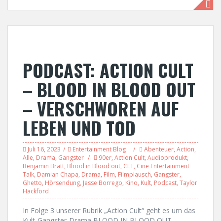
PODCAST: ACTION CULT
– BLOOD IN BLOOD OUT
– VERSCHWOREN AUF
LEBEN UND TOD
Juli 16, 2023
Entertainment Blog
Abenteuer
,
Action
,
Alle
,
Drama
,
Gangster
90er
,
Action Cult
,
Audioprodukt
,
Benjamin Bratt
,
Blood in Blood out
,
CET
,
Cine Entertainment
Talk
,
Damian Chapa
,
Drama
,
Film
,
Filmplausch
,
Gangster
,
Ghetto
,
Hörsendung
,
Jesse Borrego
,
Kino
,
Kult
,
Podcast
,
Taylor
Hackford
In Folge 3 unserer Rubrik „Action Cult“ geht es um das
Kult-Gangster-Drama BLOOD IN BLOOD OUT