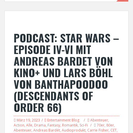
PODCAST: STAR WARS –
EPISODE IV-VI MIT
ANDREAS BARDET VON
KINO+ UND LARS BÖHL
VON BANTHAPOODOO
(DESCENDANTS OF
ORDER 66)
März 19, 2023
Entertainment Blog
Abenteuer
,
Action
,
Alle
,
Drama
,
Fantasy
,
Romantik
,
Sci-Fi
70er
,
80er
,
Abenteuer
,
Andreas Bardét
,
Audioprodukt
,
Carrie Fisher
,
CET
,