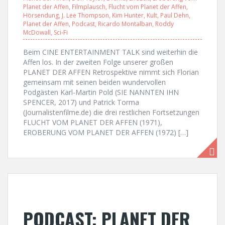
Planet der Affen
,
Filmplausch
,
Flucht vom Planet der Affen
,
Hörsendung
,
J. Lee Thompson
,
Kim Hunter
,
Kult
,
Paul Dehn
,
Planet der Affen
,
Podcast
,
Ricardo Montalban
,
Roddy
McDowall
,
Sci-Fi
Beim CINE ENTERTAINMENT TALK sind weiterhin die
Affen los. In der zweiten Folge unserer großen
PLANET DER AFFEN Retrospektive nimmt sich Florian
gemeinsam mit seinen beiden wundervollen
Podgästen Karl-Martin Pold (SIE NANNTEN IHN
SPENCER, 2017) und Patrick Torma
(Journalistenfilme.de) die drei restlichen Fortsetzungen
FLUCHT VOM PLANET DER AFFEN (1971),
EROBERUNG VOM PLANET DER AFFEN (1972) […]
PODCAST: PLANET DER