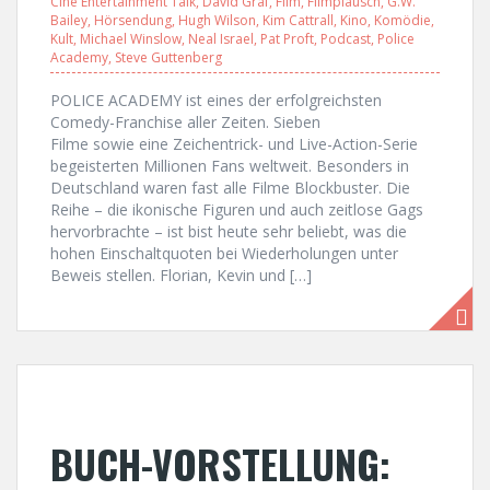
Cine Entertainment Talk
,
David Graf
,
Film
,
Filmplausch
,
G.W.
Bailey
,
Hörsendung
,
Hugh Wilson
,
Kim Cattrall
,
Kino
,
Komödie
,
Kult
,
Michael Winslow
,
Neal Israel
,
Pat Proft
,
Podcast
,
Police
Academy
,
Steve Guttenberg
POLICE ACADEMY ist eines der erfolgreichsten
Comedy-Franchise aller Zeiten. Sieben
Filme sowie eine Zeichentrick- und Live-Action-Serie
begeisterten Millionen Fans weltweit. Besonders in
Deutschland waren fast alle Filme Blockbuster. Die
Reihe – die ikonische Figuren und auch zeitlose Gags
hervorbrachte – ist bist heute sehr beliebt, was die
hohen Einschaltquoten bei Wiederholungen unter
Beweis stellen. Florian, Kevin und […]
BUCH-VORSTELLUNG: