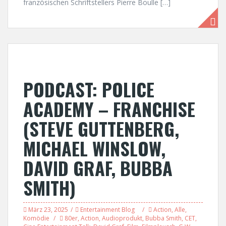
französischen Schriftstellers Pierre Boulle […]
PODCAST: POLICE
ACADEMY – FRANCHISE
(STEVE GUTTENBERG,
MICHAEL WINSLOW,
DAVID GRAF, BUBBA
SMITH)
März 23, 2025
Entertainment Blog
Action
,
Alle
,
Komödie
80er
,
Action
,
Audioprodukt
,
Bubba Smith
,
CET
,