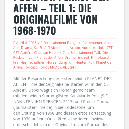
AFFEN – TEIL 1: DIE
ORIGINALFILME VON
1968-1970
April 6, 2025
Entertainment Blog
Abenteuer
,
Action
,
Alle
,
Drama
,
Sci-Fi
Abenteuer
,
Action
,
Audioprodukt
,
CET
,
CET-Ap(e)ril
,
Charlton Heston
,
Cine Entertainment Talk
,
Die
Rückkehr zum Planet der Affen
,
Drama
,
Endzeit
,
Filmplausch
,
Franklin J. Schaffner
,
Hörsendung
,
Kim Hunter
,
Kult
,
Planet der
Affen
,
Podcast
,
Roddy McDowall
,
Sci-Fi
Mit der Besprechung der ersten beiden PLANET DER
AFFEN-Filme der Originalreihe starten wir in den CET-
Ap(e)ril. Dabei wagt sich Florian gemeinsam
mit den beiden Stammgästen Karl-Martin Pold (SIE
NANNTEN IHN SPENCER, 2017) und Patrick Torma
(Journalistenfilme.de) in die Todeszone, um
den Erstling von 1968 und dessen erste Fortsetzung
von 1970 auf ihre Qualitäten zu sezieren. Inwieweit
unterscheidet sich der Originalfilm vom Roman des