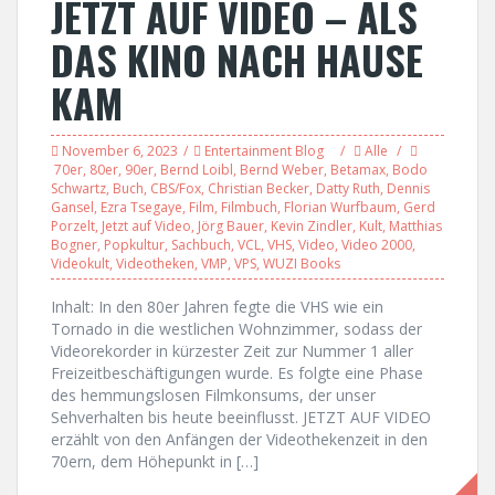
JETZT AUF VIDEO – ALS
DAS KINO NACH HAUSE
KAM
November 6, 2023
Entertainment Blog
Alle
70er
,
80er
,
90er
,
Bernd Loibl
,
Bernd Weber
,
Betamax
,
Bodo
Schwartz
,
Buch
,
CBS/Fox
,
Christian Becker
,
Datty Ruth
,
Dennis
Gansel
,
Ezra Tsegaye
,
Film
,
Filmbuch
,
Florian Wurfbaum
,
Gerd
Porzelt
,
Jetzt auf Video
,
Jörg Bauer
,
Kevin Zindler
,
Kult
,
Matthias
Bogner
,
Popkultur
,
Sachbuch
,
VCL
,
VHS
,
Video
,
Video 2000
,
Videokult
,
Videotheken
,
VMP
,
VPS
,
WUZI Books
Inhalt: In den 80er Jahren fegte die VHS wie ein
Tornado in die westlichen Wohnzimmer, sodass der
Videorekorder in kürzester Zeit zur Nummer 1 aller
Freizeitbeschäftigungen wurde. Es folgte eine Phase
des hemmungslosen Filmkonsums, der unser
Sehverhalten bis heute beeinflusst. JETZT AUF VIDEO
erzählt von den Anfängen der Videothekenzeit in den
70ern, dem Höhepunkt in […]