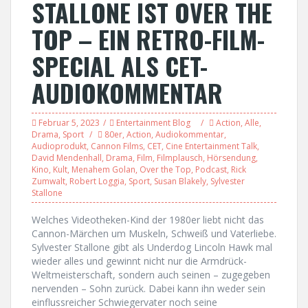
STALLONE IST OVER THE
TOP – EIN RETRO-FILM-
SPECIAL ALS CET-
AUDIOKOMMENTAR
Februar 5, 2023
Entertainment Blog
Action
,
Alle
,
Drama
,
Sport
80er
,
Action
,
Audiokommentar
,
Audioprodukt
,
Cannon Films
,
CET
,
Cine Entertainment Talk
,
David Mendenhall
,
Drama
,
Film
,
Filmplausch
,
Hörsendung
,
Kino
,
Kult
,
Menahem Golan
,
Over the Top
,
Podcast
,
Rick
Zumwalt
,
Robert Loggia
,
Sport
,
Susan Blakely
,
Sylvester
Stallone
Welches Videotheken-Kind der 1980er liebt nicht das
Cannon-Märchen um Muskeln, Schweiß und Vaterliebe.
Sylvester Stallone gibt als Underdog Lincoln Hawk mal
wieder alles und gewinnt nicht nur die Armdrück-
Weltmeisterschaft, sondern auch seinen – zugegeben
nervenden – Sohn zurück. Dabei kann ihn weder sein
einflussreicher Schwiegervater noch seine