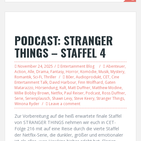
PODCAST: STRANGER
THINGS – STAFFEL 4
November 24, 2025
Entertainment Blog
Abenteuer
,
Action
,
Alle
,
Drama
,
Fantasy
,
Horror
,
Komödie
,
Musik
,
Mystery
,
Romantik
,
Sci-Fi
,
Thriller
80er
,
Audioprodukt
,
CET
,
Cine
Entertainment Talk
,
David Harbour
,
Finn Wolfhard
,
Gaten
Matarazzo
,
Hörsendung
,
Kult
,
Matt Duffner
,
Matthew Modine
,
Millie Bobby Brown
,
Netflix
,
Paul Reiser
,
Podcast
,
Ross Duffner
,
Serie
,
Serienplausch
,
Shawn Levy
,
Steve Keery
,
Stranger Things
,
Winona Ryder
Leave a comment
Zur Vorbereitung auf die heiß erwartete finale Staffel
von STRANGER THINGS nehmen wir euch in CET-
Folge 216 mit auf eine Reise durch die vierte Staffel
der Netflix-Serie, die dunkler, größer und emotionaler