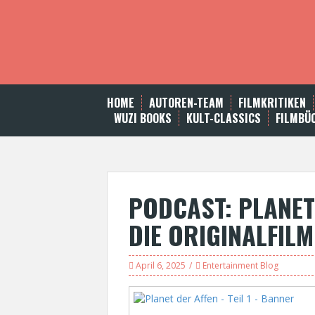
S
k
i
p
t
o
c
HOME
AUTOREN-TEAM
FILMKRITIKEN
o
WUZI BOOKS
KULT-CLASSICS
FILMBÜ
n
t
e
n
t
PODCAST: PLANET 
DIE ORIGINALFILM
April 6, 2025
Entertainment Blog