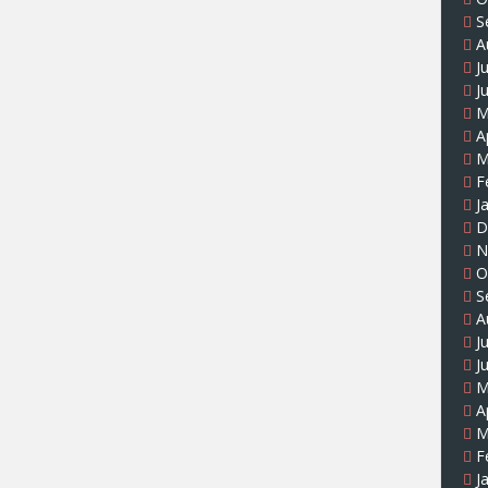
S
A
J
J
M
A
M
F
J
D
N
O
S
A
J
J
M
A
M
F
J