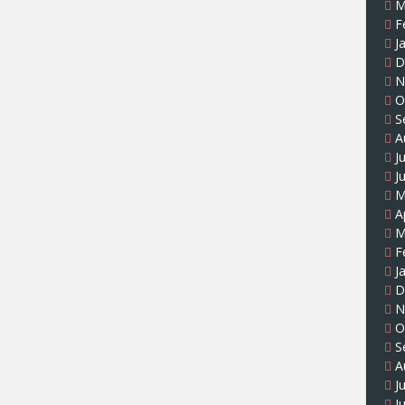
M
F
J
D
N
O
S
A
J
J
M
A
M
F
J
D
N
O
S
A
J
J