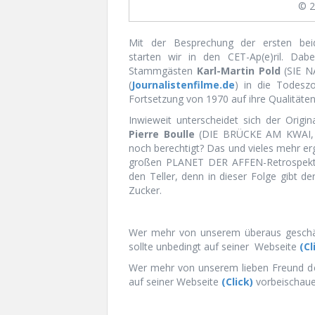
© 2
Mit der Besprechung der ersten be
starten wir in den CET-Ap(e)ril. Da
Stammgästen
Karl-Martin Pold
(SIE N
(
Journalistenfilme.de
) in die Todesz
Fortsetzung von 1970 auf ihre Qualitäten
Inwieweit unterscheidet sich der Origi
Pierre Boulle
(DIE BRÜCKE AM KWAI, 19
noch berechtigt? Das und vieles mehr er
großen PLANET DER AFFEN-Retrospektiv
den Teller, denn in dieser Folge gibt
Zucker.
Wer mehr von unserem überaus gesch
sollte unbedingt auf seiner Webseite
(Cl
Wer mehr von unserem lieben Freund d
auf seiner Webseite
(Click)
vorbeischaue