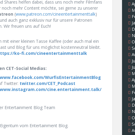
und Shares helfen dabei, dass uns noch mehr Filmfans
A
r noch mehr Content möchte, sei gerne zu unserer
M
atreon
(
www.patreon.com/cineentertainmenttalk
)
F
und auch ganz exklusiv nur für unsere Patronen
J
n. Wir freuen uns auf Euch!
D
N
 mit einer kleinen Tasse Kaffee (oder auch mal ein
O
st und Blog für uns möglichst kostenneutral bleibt.
S
ttps://ko-fi.com/cineentertainmenttalk
A
J
J
en CET-Social Medias:
M
www.facebook.com/WurfisEntertainmentBlog
A
f Twitter:
twitter.com/CET_Podcast
M
www.instagram.com/cine.entertainment.talk/
F
J
D
uer Entertainment Blog Team
N
O
S
Eigentum vom Entertainment Blog.
A