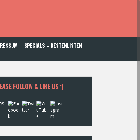
PRESSUM
SPECIALS – BESTENLISTEN
EASE FOLLOW & LIKE US :)