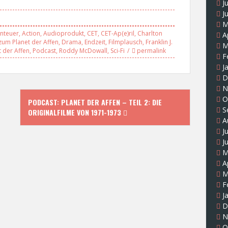
J
J
M
nteuer
,
Action
,
Audioprodukt
,
CET
,
CET-Ap(e)ril
,
Charlton
A
zum Planet der Affen
,
Drama
,
Endzeit
,
Filmplausch
,
Franklin J.
M
t der Affen
,
Podcast
,
Roddy McDowall
,
Sci-Fi
permalink
F
J
D
N
O
PODCAST: PLANET DER AFFEN – TEIL 2: DIE
S
ORIGINALFILME VON 1971-1973
A
J
J
M
A
M
F
J
D
N
O