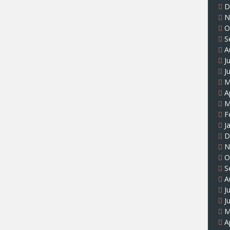
D
N
O
S
A
J
J
M
A
M
F
J
D
N
O
S
A
J
J
M
A