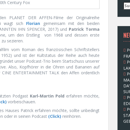
0th Century Fox
S
u
c
iden PLANET DER AFFEN-Filme der Originalreihe
h
bei wagt sich
Florian
gemeinsam mit den beiden
e
ANNTEN IHN SPENCER, 2017) und
Patrick Torma
NE
n
one, um den Erstling von 1968 und dessen erste
n
 zu sezieren.
a
nalfilm vom Roman des französischen Schriftstellers
P
c
52) und ist der Kultstatus der Reihe auch heute
FRA
h
gründet unser Podcast-Trio beim Startschuss unserer
P
:
e. Also, Kopfhörer in die Ohren und Bananen auf
LAK
 der CINE ENTERTAINMENT TALK den Affen ordentlich
P
MA
DA
SU
ätzten Podgast
Karl-Martin Pold
erfahren möchte,
P
ick)
vorbeischauen.
ED
P
es Hauses Patrick
erfahren möchte, sollte unbedingt
ST
n oder in seinen Podcast
(Click)
reinhören.
GE