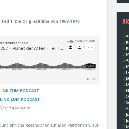
AR
 Teil 1: Die Originalfilme von 1968-1970
A
J
J
M
A
M
F
J
D
N
 LINK ZUM PODCAST
O
 LINK ZUM PODCAST
S
zeit: 54 Minuten
A
J
J
und ehrliche Rezensionen auf allen Plattformen, auf
M