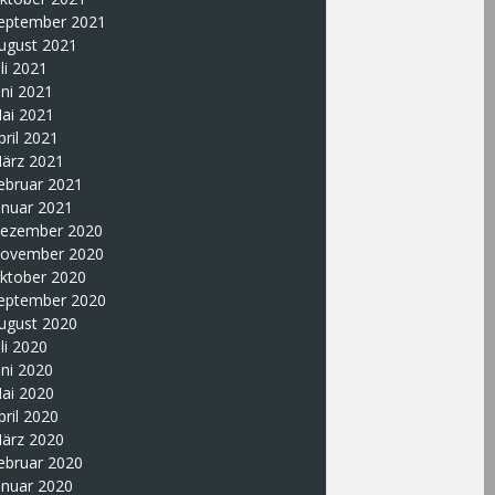
eptember 2021
ugust 2021
uli 2021
uni 2021
ai 2021
pril 2021
ärz 2021
ebruar 2021
anuar 2021
ezember 2020
ovember 2020
ktober 2020
eptember 2020
ugust 2020
uli 2020
uni 2020
ai 2020
pril 2020
ärz 2020
ebruar 2020
anuar 2020