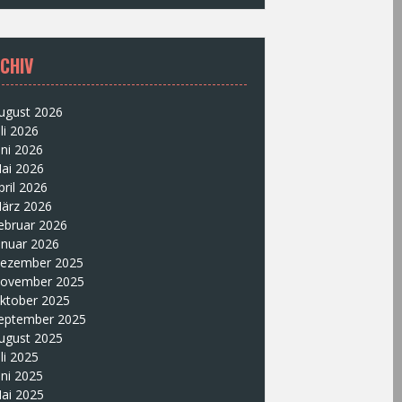
CHIV
ugust 2026
uli 2026
uni 2026
ai 2026
pril 2026
ärz 2026
ebruar 2026
anuar 2026
ezember 2025
ovember 2025
ktober 2025
eptember 2025
ugust 2025
uli 2025
uni 2025
ai 2025