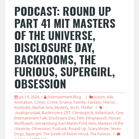
PODCAST: ROUND UP
PART 41 MIT MASTERS
OF THE UNIVERSE,
DISCLOSURE DAY,
BACKROOMS, THE
FURIOUS, SUPERGIRL,
OBSESSION
Juli 19, 2026
Entertainment Blog
Action
,
Alle
,
Animation
,
Comic
,
Crime
,
Drama
,
Familie
,
Fantasy
,
Horror
,
Komödie
,
Martial-Arts
,
Mystery
,
Sci-Fi
,
Thriller
Audioprodukt
,
Backrooms
,
CET
,
Christoph N. Kellerbach
,
Cine
Entertainment Talk
,
Disclosure Day
,
Film
,
Filmplausch
,
Florian
Wurfbaum
,
Hörsendung
,
Karl-Martin Pold
,
Kino
,
Masters of the
Universe
,
Obsession
,
Podcast
,
Round Up
,
Scary Movie
,
Seven
Dogs
,
Supergirl
,
The Death of Robin Hood
,
The Furious