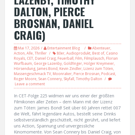
DALTON, PIERCE
BROSNAN, DANIEL
CRAIG)
Mai 17, 2026
Entertainment Blog
Abenteuer
,
Action
,
Alle
,
Thriller
80er
,
Audioprodukt
,
Best of
,
Casino
Royals
,
CET
,
Daniel Craig
,
Feuerball
,
Film
,
Filmplausch
,
Florian
Wurfbaum
,
George Lazenby
,
Goldfinger
,
Holger Kreymeier
,
Hörsendung
,
James Bond
,
Kevin Zindler
,
Lizenz zum Töten
,
Massengeschmack TV
,
Moonraker
,
Pierce Brosnan
,
Podcast
,
Roger Moore
,
Sean Connery
,
Skyfall
,
Timothy Dalton
Leave a comment
In CET-Folge 225 widmen wir uns einer der größten
Filmikonen aller Zeiten – dem Mann mit der Lizenz
zum Töten: James Bond! Seit über 60 Jahren rettet 007
die Welt, fährt legendäre Autos, bestellt seine Drinks
selbstverständlich geschüttelt, nicht gerührt, und liefert
uns Action, Spannung und unvergessliche
Kinomomente. Von Sean Connery bis Daniel Craig, von