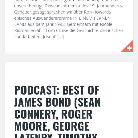
unsere heutige Reise ins Amerika des 19. Jahrhunderts.
Genauer gesagt sprechen wir über Ron Howards
episches Auswandererdrama IN EINEM FERNEN
LAND aus dem Jahr 1992. Gemeinsam mit Nicole
Kidman erzählt Tom Cruise die Geschichte des irischen
Landarbeiters Joseph […]
PODCAST: BEST OF
JAMES BOND (SEAN
CONNERY, ROGER
MOORE, GEORGE
LAZENBY, TIMOTHY