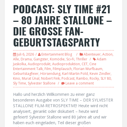
PODCAST: SLY TIME #21
– 80 JAHRE STALLONE –
DIE GROSSE FAN-
GEBURTSTAGSPARTY
Juli 6, 2026
Entertainment Blog
Abenteuer
,
Action
,
Alle
,
Drama
,
Gangster
,
Komödie
,
Sci-Fi
,
Thriller
Adam
Jaskolka
,
Audioprodukt
,
Audioproduktion
,
CET
,
Cine
Entertainment Talk
,
Film
,
Filmplausch
,
Florian Wurfbaum
,
Geburtstagfeier
,
Hörsendung
,
Karl-Martin Pold
,
Kevin Zindler
,
Kino
,
Murat Ünal
,
Nobert Fink
,
Podcast
,
Rambo
,
Rocky
,
SLY 80
,
Sly Time
,
Sylvester Stallone
Leave a comment
Hallo und herzlich Willkommen zu einer ganz
besonderen Ausgabe von SLY TIME – DER SYLVESTER
STALLONE FILM-RETROSPEKTIVE! Heute wird nicht
analysiert, gerankt oder diskutiert – heute wird
gefeiert! Sylvester Stallone wird 80 Jahre alt und wir
haben euch eingeladen, Teil dieser großen