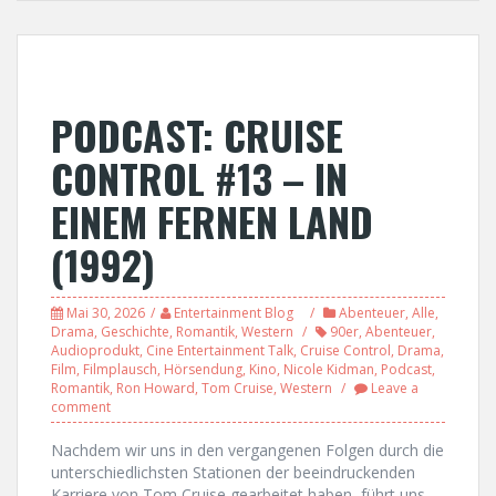
PODCAST: CRUISE
CONTROL #13 – IN
EINEM FERNEN LAND
(1992)
Mai 30, 2026
Entertainment Blog
Abenteuer
,
Alle
,
Drama
,
Geschichte
,
Romantik
,
Western
90er
,
Abenteuer
,
Audioprodukt
,
Cine Entertainment Talk
,
Cruise Control
,
Drama
,
Film
,
Filmplausch
,
Hörsendung
,
Kino
,
Nicole Kidman
,
Podcast
,
Romantik
,
Ron Howard
,
Tom Cruise
,
Western
Leave a
comment
Nachdem wir uns in den vergangenen Folgen durch die
unterschiedlichsten Stationen der beeindruckenden
Karriere von Tom Cruise gearbeitet haben, führt uns