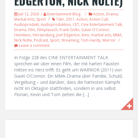
EDGERTON, NICK NOLTE)
Juli 12, 2026
Entertainment Blog
Action
,
Drama
,
Martial-Arts
,
Sport
10er
,
2011
,
Action
,
Action Cult
,
Audioprodukt
,
Audioproduktion
,
CET
,
Cine Entertainment Talk
,
Drama
,
Film
,
Filmplausch
,
Frank Grillo
,
Gavin O'Connor
,
Heimkino
,
Hörsendung
,
Joel Edgerton
,
Kino
,
martial arts
,
MMA
,
Nick Nolte
,
Podcast
,
Sport
,
Streaming
,
Tom Hardy
,
Warrior
Leave a comment
In Folge 228 des CINE ENTERTAINMENT TALK
sprechen wir über einen Film, der mit harten Fäusten
mitten ins Herz trifft: Es geht um WARRIOR (2011) von
Gavin O’Connor. Ein MMA-Drama über Familie, Schuld,
Vergebung – und darüber, dass die härtesten Kämpfe
nicht im Oktagon stattfinden, sondern in uns selbst.
Florian, Kevin und Tom ziehen die […]