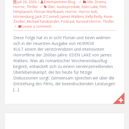
Juli 26, 2026
Entertainment Blog
Alle
,
Drama
,
Horror
,
Thriller
00er
,
Audioprodukt
,
Eden Lake
,
Film
,
Filmplausch
,
Florian Wurfbaum
,
Horror
,
Horror Kult
,
Hörsendung
,
Jack O´Connell
,
James Watkins
,
Kelly Reilly
,
Kevin
Zindler
,
Michael Fassbender
,
Podcast
,
Survival-Horror
,
Thriller
Leave a comment
Diese Folge hat es in sich! Florian und Kevin widmen
sich in der neuesten Ausgabe von HORROR
KULT einem der verstörendsten und intensivsten
Horrorfilme der 2000er-Jahre: EDEN LAKE von James
Watkins. Was als romantischer Wochenendausflug
beginnt, entwickelt sich zu einem nervenzerreißenden
Überlebenskampf, der bis heute für hitzige
Diskussionen sorgt. Gemeinsam sprechen wir über die
Entstehung des Films, die beeindruckenden Leistungen
[…]