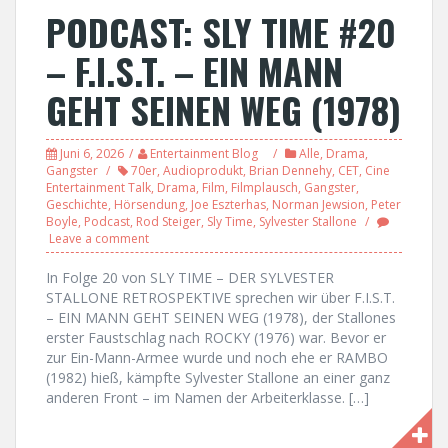
PODCAST: SLY TIME #20
– F.I.S.T. – EIN MANN
GEHT SEINEN WEG (1978)
Juni 6, 2026
Entertainment Blog
Alle
,
Drama
,
Gangster
70er
,
Audioprodukt
,
Brian Dennehy
,
CET
,
Cine
Entertainment Talk
,
Drama
,
Film
,
Filmplausch
,
Gangster
,
Geschichte
,
Hörsendung
,
Joe Eszterhas
,
Norman Jewsion
,
Peter
Boyle
,
Podcast
,
Rod Steiger
,
Sly Time
,
Sylvester Stallone
Leave a comment
In Folge 20 von SLY TIME – DER SYLVESTER
STALLONE RETROSPEKTIVE sprechen wir über F.I.S.T.
– EIN MANN GEHT SEINEN WEG (1978), der Stallones
erster Faustschlag nach ROCKY (1976) war. Bevor er
zur Ein-Mann-Armee wurde und noch ehe er RAMBO
(1982) hieß, kämpfte Sylvester Stallone an einer ganz
anderen Front – im Namen der Arbeiterklasse. […]