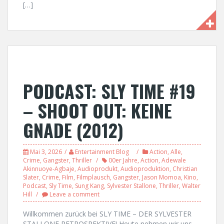
[…]
PODCAST: SLY TIME #19
– SHOOT OUT: KEINE
GNADE (2012)
Mai 3, 2026
Entertainment Blog
Action
,
Alle
,
Crime
,
Gangster
,
Thriller
00er Jahre
,
Action
,
Adewale
Akinnuoye-Agbaje
,
Audioprodukt
,
Audioproduktion
,
Christian
Slater
,
Crime
,
Film
,
Filmplausch
,
Gangster
,
Jason Momoa
,
Kino
,
Podcast
,
Sly Time
,
Sung Kang
,
Sylvester Stallone
,
Thriller
,
Walter
Hill
Leave a comment
Willkommen zurück bei SLY TIME – DER SYLVESTER
STALLONE RETROSPEKTIVE! Heute nehmen wir uns