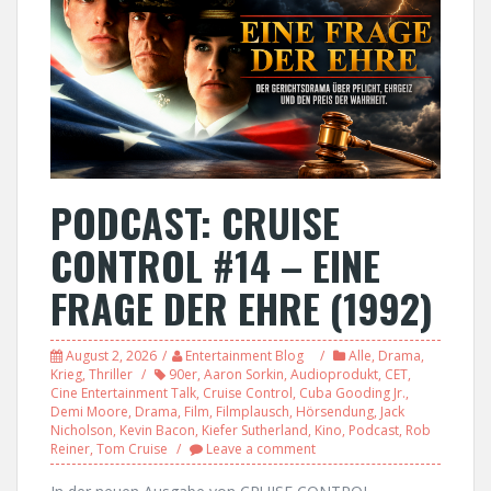
PODCAST: CRUISE
CONTROL #14 – EINE
FRAGE DER EHRE (1992)
August 2, 2026
Entertainment Blog
Alle
,
Drama
,
Krieg
,
Thriller
90er
,
Aaron Sorkin
,
Audioprodukt
,
CET
,
Cine Entertainment Talk
,
Cruise Control
,
Cuba Gooding Jr.
,
Demi Moore
,
Drama
,
Film
,
Filmplausch
,
Hörsendung
,
Jack
Nicholson
,
Kevin Bacon
,
Kiefer Sutherland
,
Kino
,
Podcast
,
Rob
Reiner
,
Tom Cruise
Leave a comment