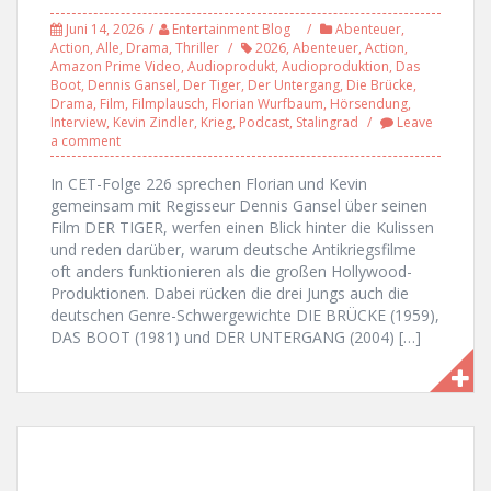
Juni 14, 2026
Entertainment Blog
Abenteuer
,
Action
,
Alle
,
Drama
,
Thriller
2026
,
Abenteuer
,
Action
,
Amazon Prime Video
,
Audioprodukt
,
Audioproduktion
,
Das
Boot
,
Dennis Gansel
,
Der Tiger
,
Der Untergang
,
Die Brücke
,
Drama
,
Film
,
Filmplausch
,
Florian Wurfbaum
,
Hörsendung
,
Interview
,
Kevin Zindler
,
Krieg
,
Podcast
,
Stalingrad
Leave
a comment
In CET-Folge 226 sprechen Florian und Kevin
gemeinsam mit Regisseur Dennis Gansel über seinen
Film DER TIGER, werfen einen Blick hinter die Kulissen
und reden darüber, warum deutsche Antikriegsfilme
oft anders funktionieren als die großen Hollywood-
Produktionen. Dabei rücken die drei Jungs auch die
deutschen Genre-Schwergewichte DIE BRÜCKE (1959),
DAS BOOT (1981) und DER UNTERGANG (2004) […]