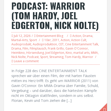
PODCAST: WARRIOR
(TOM HARDY, JOEL
EDGERTON, NICK NOLTE)
Juli 12, 2026
Entertainment Blog
Action
,
Drama
,
Martial-Arts
,
Sport
10er
,
2011
,
Action
,
Action Cult
,
Audioprodukt
,
Audioproduktion
,
CET
,
Cine Entertainment Talk
,
Drama
,
Film
,
Filmplausch
,
Frank Grillo
,
Gavin O'Connor
,
Heimkino
,
Hörsendung
,
Joel Edgerton
,
Kino
,
martial arts
,
MMA
,
Nick Nolte
,
Podcast
,
Sport
,
Streaming
,
Tom Hardy
,
Warrior
Leave a comment
In Folge 228 des CINE ENTERTAINMENT TALK
sprechen wir über einen Film, der mit harten Fäusten
mitten ins Herz trifft: Es geht um WARRIOR (2011) von
Gavin O’Connor. Ein MMA-Drama über Familie, Schuld,
Vergebung – und darüber, dass die härtesten Kämpfe
nicht im Oktagon stattfinden, sondern in uns selbst.
Florian, Kevin und Tom ziehen die […]