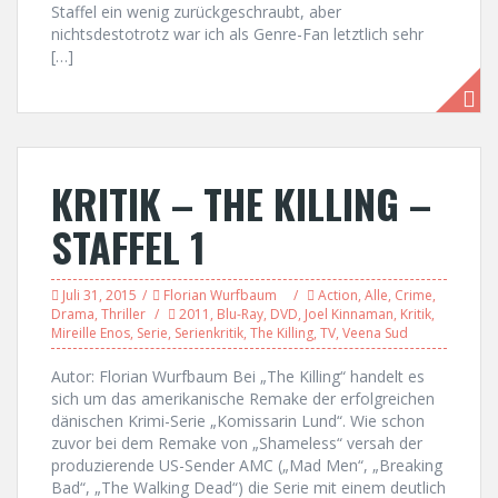
Staffel ein wenig zurückgeschraubt, aber
nichtsdestotrotz war ich als Genre-Fan letztlich sehr
[…]
KRITIK – THE KILLING –
STAFFEL 1
Juli 31, 2015
Florian Wurfbaum
Action
,
Alle
,
Crime
,
Drama
,
Thriller
2011
,
Blu-Ray
,
DVD
,
Joel Kinnaman
,
Kritik
,
Mireille Enos
,
Serie
,
Serienkritik
,
The Killing
,
TV
,
Veena Sud
Autor: Florian Wurfbaum Bei „The Killing“ handelt es
sich um das amerikanische Remake der erfolgreichen
dänischen Krimi-Serie „Komissarin Lund“. Wie schon
zuvor bei dem Remake von „Shameless“ versah der
produzierende US-Sender AMC („Mad Men“, „Breaking
Bad“, „The Walking Dead“) die Serie mit einem deutlich