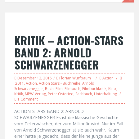
KRITIK – ACTION-STARS
BAND 2: ARNOLD
SCHWARZENEGGER
Dezember 12, 2015
Florian Wurfbaum
Action
2011
,
Action
,
Action Stars - Buchreihe
,
Arnold
Schwarzenegger
,
Buch
,
Film
,
Filmbuch
,
Filmbuchkritik
,
Kino
,
Kritik
,
MPW-Verlag
,
Peter Osteried
,
Sachbuch
,
Unterhaltung
1 Comment
ACTION-STARS BAND 2: ARNOLD
SCHWARZENEGGER Es ist die klassische Geschichte
vom Tellerwäscher, der zum Millionär wird. Nur im Fall
von Arnold Schwarzenegger ist sie auch wahr. Kaum
einer hätte je gedacht, dass der kleine Junge aus der