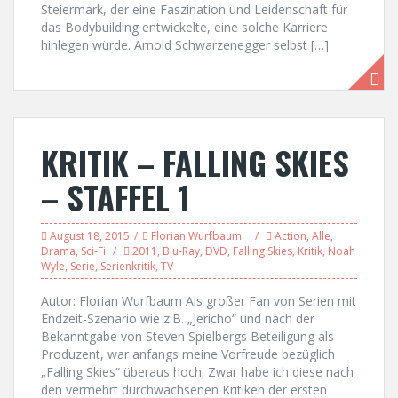
Steiermark, der eine Faszination und Leidenschaft für
das Bodybuilding entwickelte, eine solche Karriere
hinlegen würde. Arnold Schwarzenegger selbst […]
KRITIK – FALLING SKIES
– STAFFEL 1
August 18, 2015
Florian Wurfbaum
Action
,
Alle
,
Drama
,
Sci-Fi
2011
,
Blu-Ray
,
DVD
,
Falling Skies
,
Kritik
,
Noah
Wyle
,
Serie
,
Serienkritik
,
TV
Autor: Florian Wurfbaum Als großer Fan von Serien mit
Endzeit-Szenario wie z.B. „Jericho“ und nach der
Bekanntgabe von Steven Spielbergs Beteiligung als
Produzent, war anfangs meine Vorfreude bezüglich
„Falling Skies“ überaus hoch. Zwar habe ich diese nach
den vermehrt durchwachsenen Kritiken der ersten