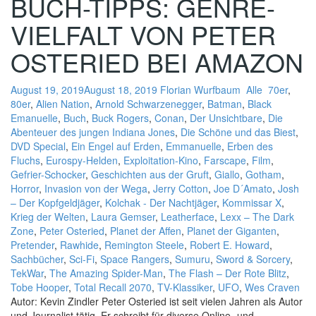
BUCH-TIPPS: GENRE-
VIELFALT VON PETER
OSTERIED BEI AMAZON
August 19, 2019
August 18, 2019
Florian Wurfbaum
Alle
70er
,
80er
,
Alien Nation
,
Arnold Schwarzenegger
,
Batman
,
Black
Emanuelle
,
Buch
,
Buck Rogers
,
Conan
,
Der Unsichtbare
,
Die
Abenteuer des jungen Indiana Jones
,
Die Schöne und das Biest
,
DVD Special
,
Ein Engel auf Erden
,
Emmanuelle
,
Erben des
Fluchs
,
Eurospy-Helden
,
Exploitation-Kino
,
Farscape
,
Film
,
Gefrier-Schocker
,
Geschichten aus der Gruft
,
Giallo
,
Gotham
,
Horror
,
Invasion von der Wega
,
Jerry Cotton
,
Joe D´Amato
,
Josh
– Der Kopfgeldjäger
,
Kolchak - Der Nachtjäger
,
Kommissar X
,
Krieg der Welten
,
Laura Gemser
,
Leatherface
,
Lexx – The Dark
Zone
,
Peter Osteried
,
Planet der Affen
,
Planet der Giganten
,
Pretender
,
Rawhide
,
Remington Steele
,
Robert E. Howard
,
Sachbücher
,
Sci-Fi
,
Space Rangers
,
Sumuru
,
Sword & Sorcery
,
TekWar
,
The Amazing Spider-Man
,
The Flash – Der Rote Blitz
,
Tobe Hooper
,
Total Recall 2070
,
TV-Klassiker
,
UFO
,
Wes Craven
Autor: Kevin Zindler Peter Osteried ist seit vielen Jahren als Autor
und Journalist tätig. Er schreibt für diverse Online- und