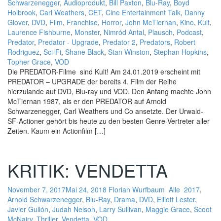
Schwarzenegger
,
Audioprodukt
,
Bill Paxton
,
Blu-Ray
,
Boyd
Holbrook
,
Carl Weathers
,
CET
,
Cine Entertainment Talk
,
Danny
Glover
,
DVD
,
Film
,
Franchise
,
Horror
,
John McTiernan
,
Kino
,
Kult
,
Laurence Fishburne
,
Monster
,
Nimród Antal
,
Plausch
,
Podcast
,
Predator
,
Predator - Upgrade
,
Predator 2
,
Predators
,
Robert
Rodriguez
,
Sci-Fi
,
Shane Black
,
Stan Winston
,
Stephan Hopkins
,
Topher Grace
,
VOD
Die PREDATOR-Filme sind Kult! Am 24.01.2019 erscheint mit
PREDATOR – UPGRADE der bereits 4. Film der Reihe
hierzulande auf DVD, Blu-ray und VOD. Den Anfang machte John
McTiernan 1987, als er den PREDATOR auf Arnold
Schwarzenegger, Carl Weathers und Co ansetzte. Der Urwald-
SF-Actioner gehört bis heute zu den besten Genre-Vertreter aller
Zeiten. Kaum ein Actionfilm […]
KRITIK: VENDETTA
November 7, 2017
Mai 24, 2018
Florian Wurfbaum
Alle
2017
,
Arnold Schwarzenegger
,
Blu-Ray
,
Drama
,
DVD
,
Elliott Lester
,
Javier Gullón
,
Judah Nelson
,
Larry Sullivan
,
Maggie Grace
,
Scoot
McNairy
,
Thriller
,
Vendetta
,
VOD