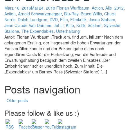
März 16, 2016
Mai 24, 2018
Florian Wurfbaum
Action
,
Alle
2012
,
Action
,
Arnold Schwarzenegger
,
Blu-Ray
,
Bruce Willis
,
Chuck
Norris
,
Dolph Lundgren
,
DVD
,
Film
,
Filmkritik
,
Jason Staham
,
Jean Claude Van Damme
,
Jet Li
,
Kino
,
Kritik
,
Söldner
,
Sylvester
Stallone
,
The Expendables
,
Unterhaltung
Autor: Florian Wurfbaum „Track ‚em, find ‚em, kill ‚em“ Nach dem
gelungenen Erstling, der insgesamt die hohen Erwartungen der
Fans erfüllen konnte und der Bekanntgabe eines noch
legendären Casts für die Fortsetzung, war die Vorfreude und
Erwartungshaltung bezüglich dem zweiten Einsatzes „Der
Entbehrlichen“ schier unendlich hoch. Zum Inhalt: Die
„Expendables“ um Barney Ross (Sylvester Stallone) […]
Posts navigation
Older posts
Please follow & like us :)