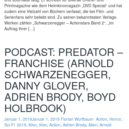
Printmagazine wie dem Heimkinomagazin „DVD Special“ und hat
zudem eine Vielzahl von Büchern verfasst, die bei Film- und
Serienfans sehr beliebt sind. Zu seinen bekanntesten Verlags-
Werken zählen „Schwarzenegger – Actionstars Band 2“, „Im
Auftrag ihrer […]
PODCAST: PREDATOR –
FRANCHISE (ARNOLD
SCHWARZENEGGER,
DANNY GLOVER,
ADRIEN BRODY, BOYD
HOLBROOK)
Januar 1, 2019
Januar 1, 2019
Florian Wurfbaum
Action
,
Horror
,
Sci-Fi
2019
,
80er
,
90er
,
Action
,
Adrien Brody
,
Alien
,
Arnold