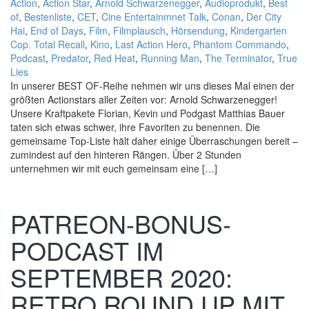
Action
,
Action Star
,
Arnold Schwarzenegger
,
Audioprodukt
,
Best
of
,
Bestenliste
,
CET
,
Cine Entertainmnet Talk
,
Conan
,
Der City
Hai
,
End of Days
,
Film
,
Filmplausch
,
Hörsendung
,
Kindergarten
Cop. Total Recall
,
Kino
,
Last Action Hero
,
Phantom Commando
,
Podcast
,
Predator
,
Red Heat
,
Running Man
,
The Terminator
,
True
Lies
In unserer BEST OF-Reihe nehmen wir uns dieses Mal einen der
größten Actionstars aller Zeiten vor: Arnold Schwarzenegger!
Unsere Kraftpakete Florian, Kevin und Podgast Matthias Bauer
taten sich etwas schwer, ihre Favoriten zu benennen. Die
gemeinsame Top-Liste hält daher einige Überraschungen bereit –
zumindest auf den hinteren Rängen. Über 2 Stunden
unternehmen wir mit euch gemeinsam eine […]
PATREON-BONUS-
PODCAST IM
SEPTEMBER 2020:
RETRO ROUND UP MIT