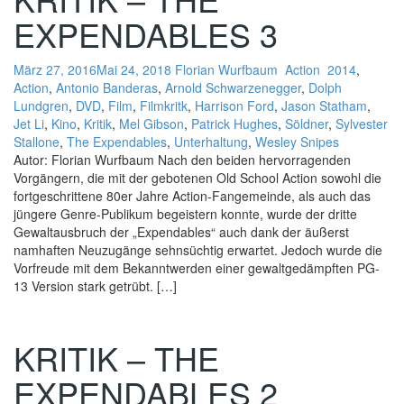
EXPENDABLES 3
März 27, 2016
Mai 24, 2018
Florian Wurfbaum
Action
2014
,
Action
,
Antonio Banderas
,
Arnold Schwarzenegger
,
Dolph
Lundgren
,
DVD
,
Film
,
Filmkritk
,
Harrison Ford
,
Jason Statham
,
Jet Li
,
Kino
,
Kritik
,
Mel Gibson
,
Patrick Hughes
,
Söldner
,
Sylvester
Stallone
,
The Expendables
,
Unterhaltung
,
Wesley Snipes
Autor: Florian Wurfbaum Nach den beiden hervorragenden
Vorgängern, die mit der gebotenen Old School Action sowohl die
fortgeschrittene 80er Jahre Action-Fangemeinde, als auch das
jüngere Genre-Publikum begeistern konnte, wurde der dritte
Gewaltausbruch der „Expendables“ auch dank der äußerst
namhaften Neuzugänge sehnsüchtig erwartet. Jedoch wurde die
Vorfreude mit dem Bekanntwerden einer gewaltgedämpften PG-
13 Version stark getrübt. […]
KRITIK – THE
EXPENDABLES 2