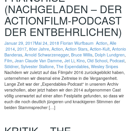
(NACHGELADEN – DER
ACTIONFILM-PODCAST
DER ENTBEHRLICHEN)
Januar 29, 2017
Mai 24, 2018
Florian Wurfbaum
Action
,
Alle
2014
,
2017
,
80er Jahre
,
Action
,
Action Stars
,
Action-Kult
,
Antonio
Banderas
,
Arnold Schwarzenegger
,
Bruce Willis
,
Dolph Lundgren
,
Film
,
Jean Claude Van Damme
,
Jet Li
,
Kino
,
Old School
,
Podcast
,
Söldner
,
Sylvester Stallone
,
The Expendables
,
Wesley Snipes
Nachdem wir zuletzt auf das Filmjahr 2016 zurückgeblickt haben,
unternehmen wir diesmal eine Zeitreise in die Vergangenheit.
Lange Zeit war der „Expendables-Podcast“ in unserem Archiv
verschollen, aber jetzt haben wir den 2014 aufgenommen Cast
völlig unerwartet auf einer alten Festplatte gefunden, so dass wir
euch die noch deutlich jüngeren und knackigeren Stimmen der
beiden Stammsprecher […]
KRITIK – THE