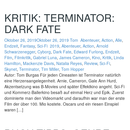
KRITIK: TERMINATOR:
DARK FATE
Oktober 26, 2019
Oktober 26, 2019
Tom
Abenteuer
,
Action
,
Alle
,
Endzeit
,
Fantasy
,
Sci-Fi
2019
,
Abenteuer
,
Action
,
Arnold
Schwarzenegger
,
Cyborg
,
Dark Fate
,
Edward Furlong
,
Endzeit
,
Film
,
Filmkritik
,
Gabriel Luna
,
James Cameron
,
Kino
,
Kritik
,
Linda
Hamilton
,
Mackenzie Davis
,
Natalia Reyes
,
Review
,
Sci-Fi
,
Skynet
,
Terminator
,
Tim Miller
,
Tom Hopper
Autor: Tom Burgas Für jeden Cineasten ist Terminator natürlich
eine Herzensangelegenheit. Arnie, Cameron, Gale Ann Hurd,
Akzentsetzung was B-Movies und später Effektkino angeht. Sci-Fi
und Kommerz-Ballerkino besaß auf einmal Herz und Epik. Zuerst
dominierte man den Videomarkt und daraufhin war man der erste
Film der über 100. Mio kostete. Oscars und ein riesen Einspiel
waren […]