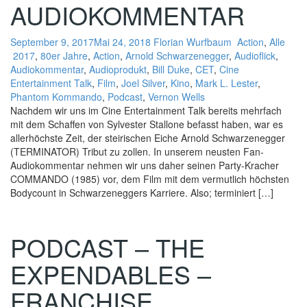
AUDIOKOMMENTAR
September 9, 2017
Mai 24, 2018
Florian Wurfbaum
Action
,
Alle
2017
,
80er Jahre
,
Action
,
Arnold Schwarzenegger
,
Audioflick
,
Audiokommentar
,
Audioprodukt
,
Bill Duke
,
CET
,
Cine
Entertainment Talk
,
Film
,
Joel Silver
,
Kino
,
Mark L. Lester
,
Phantom Kommando
,
Podcast
,
Vernon Wells
Nachdem wir uns im Cine Entertainment Talk bereits mehrfach
mit dem Schaffen von Sylvester Stallone befasst haben, war es
allerhöchste Zeit, der steirischen Eiche Arnold Schwarzenegger
(TERMINATOR) Tribut zu zollen. In unserem neusten Fan-
Audiokommentar nehmen wir uns daher seinen Party-Kracher
COMMANDO (1985) vor, dem Film mit dem vermutlich höchsten
Bodycount in Schwarzeneggers Karriere. Also; terminiert […]
PODCAST – THE
EXPENDABLES –
FRANCHISE