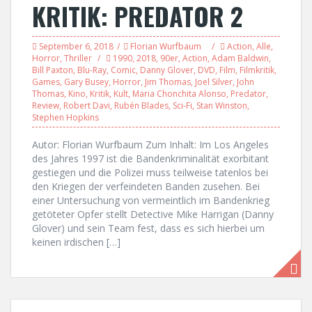
KRITIK: PREDATOR 2
September 6, 2018
Florian Wurfbaum
Action
,
Alle
,
Horror
,
Thriller
1990
,
2018
,
90er
,
Action
,
Adam Baldwin
,
Bill Paxton
,
Blu-Ray
,
Comic
,
Danny Glover
,
DVD
,
Film
,
Filmkritik
,
Games
,
Gary Busey
,
Horror
,
Jim Thomas
,
Joel Silver
,
John
Thomas
,
Kino
,
Kritik
,
Kult
,
Maria Chonchita Alonso
,
Predator
,
Review
,
Robert Davi
,
Rubén Blades
,
Sci-Fi
,
Stan Winston
,
Stephen Hopkins
Autor: Florian Wurfbaum Zum Inhalt: Im Los Angeles
des Jahres 1997 ist die Bandenkriminalität exorbitant
gestiegen und die Polizei muss teilweise tatenlos bei
den Kriegen der verfeindeten Banden zusehen. Bei
einer Untersuchung von vermeintlich im Bandenkrieg
getöteter Opfer stellt Detective Mike Harrigan (Danny
Glover) und sein Team fest, dass es sich hierbei um
keinen irdischen […]