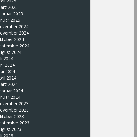
pril 2025
ärz 2025
ebruar 2025
anuar 2025
ezember 2024
ovember 2024
ktober 2024
eptember 2024
ugust 2024
uli 2024
uni 2024
ai 2024
pril 2024
ärz 2024
ebruar 2024
anuar 2024
ezember 2023
ovember 2023
ktober 2023
eptember 2023
ugust 2023
uli 2023