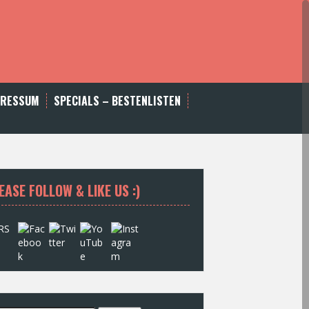
PRESSUM
SPECIALS – BESTENLISTEN
EASE FOLLOW & LIKE US :)