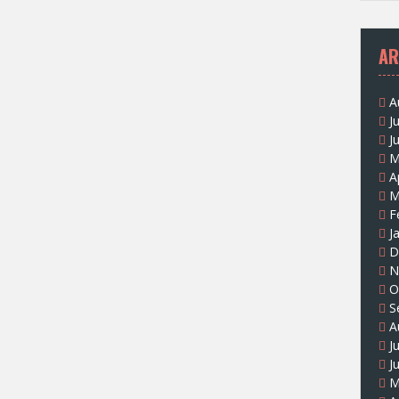
AR
A
J
J
M
A
M
F
J
D
N
O
S
A
J
J
M