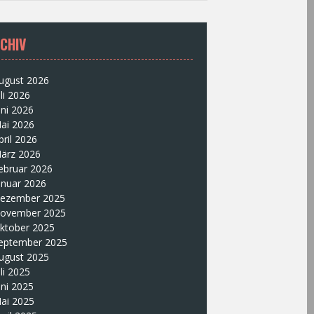
CHIV
ugust 2026
uli 2026
uni 2026
ai 2026
pril 2026
ärz 2026
ebruar 2026
anuar 2026
ezember 2025
ovember 2025
ktober 2025
eptember 2025
ugust 2025
uli 2025
uni 2025
ai 2025