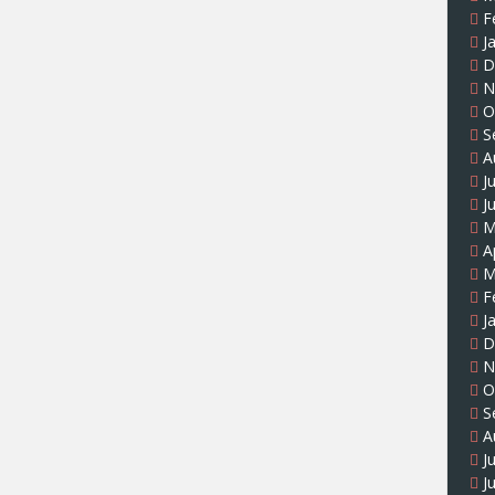
F
J
D
N
O
S
A
J
J
M
A
M
F
J
D
N
O
S
A
J
J