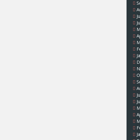
S
A
J
J
M
A
M
F
J
D
N
O
S
A
J
J
M
A
M
F
J