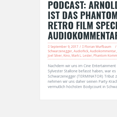
PODCAST: ARNOL
IST DAS PHANTO
RETRO FILM SPECI
AUDIOKOMMENTA
September 9, 2017
Florian Wurfbaum
Schwarzenegger
,
Audioflick
,
Audiokommentar
Joel Silver
,
Kino
,
Mark L. Lester
,
Phantom Kom
Nachdem wir uns im Cine Entertainment 
Sylvester Stallone befasst haben, war es 
Schwarzenegger (TERMINATOR) Tribut z
nehmen wir uns daher seinen Party-Kr
vermutlich höchsten Bodycount in Schwarz