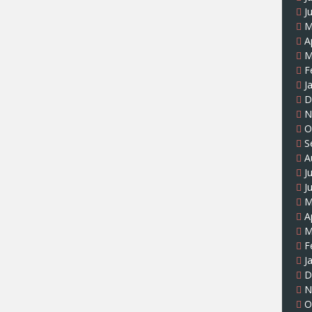
J
M
A
M
F
J
D
N
O
S
A
J
J
M
A
M
F
J
D
N
O