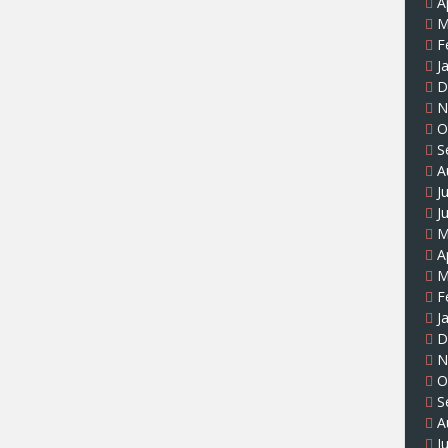
A
M
F
J
D
N
O
S
A
J
J
M
A
M
F
J
D
N
O
S
A
J