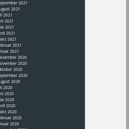
eptember 2021
ugust 2021
uli 2021
uni 2021
ai 2021
pril 2021
ärz 2021
ebruar 2021
anuar 2021
ezember 2020
ovember 2020
ktober 2020
eptember 2020
ugust 2020
uli 2020
uni 2020
ai 2020
pril 2020
ärz 2020
ebruar 2020
anuar 2020