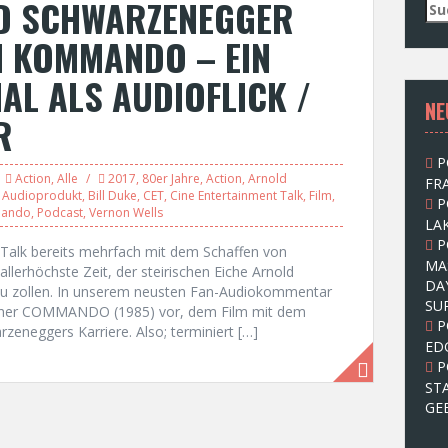
D SCHWARZENEGGER
S
u
M KOMMANDO – EIN
c
h
AL ALS AUDIOFLICK /
e
NE
n
R
n
a
P
c
Action
,
Alle
2017
,
80er Jahre
,
Action
,
Arnold
FRA
h
,
Audioprodukt
,
Bill Duke
,
CET
,
Cine Entertainment Talk
,
Film
,
P
:
mando
,
Podcast
,
Vernon Wells
LAK
P
Talk bereits mehrfach mit dem Schaffen von
MA
allerhöchste Zeit, der steirischen Eiche Arnold
DA
u zollen. In unserem neusten Fan-Audiokommentar
SU
acher COMMANDO (1985) vor, dem Film mit dem
P
eneggers Karriere. Also; terminiert […]
ED
P
ST
GE