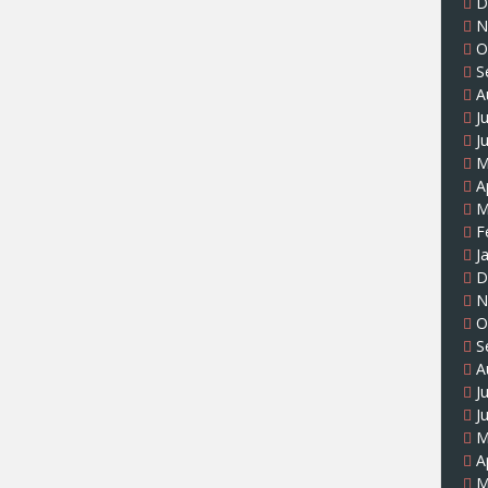
D
N
O
S
A
J
J
M
A
M
F
J
D
N
O
S
A
J
J
M
A
M