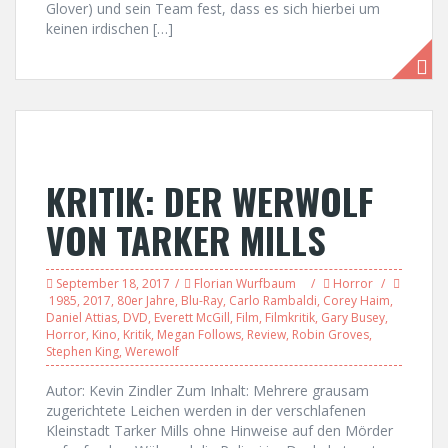
Glover) und sein Team fest, dass es sich hierbei um
keinen irdischen […]
KRITIK: DER WERWOLF
VON TARKER MILLS
September 18, 2017
Florian Wurfbaum
Horror
1985
,
2017
,
80er Jahre
,
Blu-Ray
,
Carlo Rambaldi
,
Corey Haim
,
Daniel Attias
,
DVD
,
Everett McGill
,
Film
,
Filmkritik
,
Gary Busey
,
Horror
,
Kino
,
Kritik
,
Megan Follows
,
Review
,
Robin Groves
,
Stephen King
,
Werewolf
Autor: Kevin Zindler Zum Inhalt: Mehrere grausam
zugerichtete Leichen werden in der verschlafenen
Kleinstadt Tarker Mills ohne Hinweise auf den Mörder