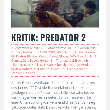
KRITIK: PREDATOR 2
September 6, 2018
Florian Wurfbaum
Action
,
Alle
,
Horror
,
Thriller
1990
,
2018
,
90er
,
Action
,
Adam Baldwin
,
Bill Paxton
,
Blu-Ray
,
Comic
,
Danny Glover
,
DVD
,
Film
,
Filmkritik
,
Games
,
Gary Busey
,
Horror
,
Jim Thomas
,
Joel Silver
,
John
Thomas
,
Kino
,
Kritik
,
Kult
,
Maria Chonchita Alonso
,
Predator
,
Review
,
Robert Davi
,
Rubén Blades
,
Sci-Fi
,
Stan Winston
,
Stephen Hopkins
Autor: Florian Wurfbaum Zum Inhalt: Im Los Angeles
des Jahres 1997 ist die Bandenkriminalität exorbitant
gestiegen und die Polizei muss teilweise tatenlos bei
den Kriegen der verfeindeten Banden zusehen. Bei
einer Untersuchung von vermeintlich im Bandenkrieg
getöteter Opfer stellt Detective Mike Harrigan (Danny