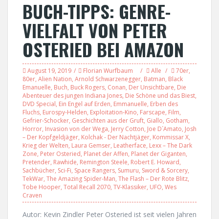
BUCH-TIPPS: GENRE-
VIELFALT VON PETER
OSTERIED BEI AMAZON
August 19, 2019
Florian Wurfbaum
Alle
70er
,
80er
,
Alien Nation
,
Arnold Schwarzenegger
,
Batman
,
Black
Emanuelle
,
Buch
,
Buck Rogers
,
Conan
,
Der Unsichtbare
,
Die
Abenteuer des jungen Indiana Jones
,
Die Schöne und das Biest
,
DVD Special
,
Ein Engel auf Erden
,
Emmanuelle
,
Erben des
Fluchs
,
Eurospy-Helden
,
Exploitation-Kino
,
Farscape
,
Film
,
Gefrier-Schocker
,
Geschichten aus der Gruft
,
Giallo
,
Gotham
,
Horror
,
Invasion von der Wega
,
Jerry Cotton
,
Joe D´Amato
,
Josh
– Der Kopfgeldjäger
,
Kolchak - Der Nachtjäger
,
Kommissar X
,
Krieg der Welten
,
Laura Gemser
,
Leatherface
,
Lexx – The Dark
Zone
,
Peter Osteried
,
Planet der Affen
,
Planet der Giganten
,
Pretender
,
Rawhide
,
Remington Steele
,
Robert E. Howard
,
Sachbücher
,
Sci-Fi
,
Space Rangers
,
Sumuru
,
Sword & Sorcery
,
TekWar
,
The Amazing Spider-Man
,
The Flash – Der Rote Blitz
,
Tobe Hooper
,
Total Recall 2070
,
TV-Klassiker
,
UFO
,
Wes
Craven
Autor: Kevin Zindler Peter Osteried ist seit vielen Jahren