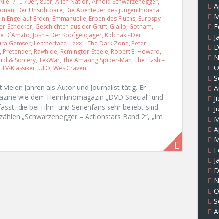
Alle
70er
,
80er
,
Alien Nation
,
Arnold Schwarzenegger
,
A
onan
,
Der Unsichtbare
,
Die Abenteuer des jungen Indiana
M
Ein Engel auf Erden
,
Emmanuelle
,
Erben des Fluchs
,
Eurospy-
F
ier-Schocker
,
Geschichten aus der Gruft
,
Giallo
,
Gotham
,
oe D´Amato
,
Josh – Der Kopfgeldjäger
,
Kolchak - Der
J
ura Gemser
,
Leatherface
,
Lexx – The Dark Zone
,
Peter
D
,
Pretender
,
Rawhide
,
Remington Steele
,
Robert E. Howard
,
N
rd & Sorcery
,
TekWar
,
The Amazing Spider-Man
,
The Flash –
O
,
TV-Klassiker
,
UFO
,
Wes Craven
S
t vielen Jahren als Autor und Journalist tätig. Er
A
magazine wie dem Heimkinomagazin „DVD Special“ und
J
sst, die bei Film- und Serienfans sehr beliebt sind.
J
zählen „Schwarzenegger – Actionstars Band 2“, „Im
M
A
M
F
J
D
N
O
S
A