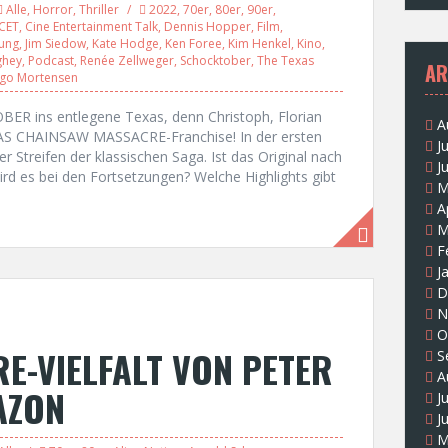
Alle
,
Horror
,
Thriller
2022
,
70er
,
80er
,
90er
,
CET
,
Cine Entertainment Talk
,
Dennis Hopper
,
Film
,
ung
,
Jim Siedow
,
Kate Hodge
,
Ken Foree
,
Kim Henkel
,
Kino
,
ghey
,
Podcast
,
Renée Zellweger
,
Schocktober
,
The Texas
AR
ggo Mortensen
BER ins entlegene Texas, denn Christoph, Florian
A
AS CHAINSAW MASSACRE-Franchise! In der ersten
J
er Streifen der klassischen Saga. Ist das Original nach
J
rd es bei den Fortsetzungen? Welche Highlights gibt
M
A
M
F
J
D
N
O
RE-VIELFALT VON PETER
S
A
AZON
J
J
M