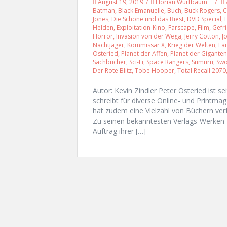
August 19, 2019
Florian Wurfbaum
Batman
,
Black Emanuelle
,
Buch
,
Buck Rogers
,
C
Jones
,
Die Schöne und das Biest
,
DVD Special
,
Helden
,
Exploitation-Kino
,
Farscape
,
Film
,
Gefr
Horror
,
Invasion von der Wega
,
Jerry Cotton
,
J
Nachtjäger
,
Kommissar X
,
Krieg der Welten
,
La
Osteried
,
Planet der Affen
,
Planet der Giganten
Sachbücher
,
Sci-Fi
,
Space Rangers
,
Sumuru
,
Swo
Der Rote Blitz
,
Tobe Hooper
,
Total Recall 2070
Autor: Kevin Zindler Peter Osteried ist sei
schreibt für diverse Online- und Print
hat zudem eine Vielzahl von Büchern verfa
Zu seinen bekanntesten Verlags-Werken 
Auftrag ihrer […]