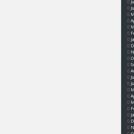
J
J
M
A
M
F
J
D
N
O
S
A
J
J
M
A
M
F
J
D
N
O