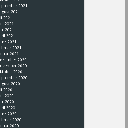
eptember 2021
ugust 2021
uli 2021
uni 2021
ai 2021
pril 2021
ärz 2021
ebruar 2021
anuar 2021
ezember 2020
ovember 2020
ktober 2020
eptember 2020
ugust 2020
uli 2020
uni 2020
ai 2020
pril 2020
ärz 2020
ebruar 2020
anuar 2020