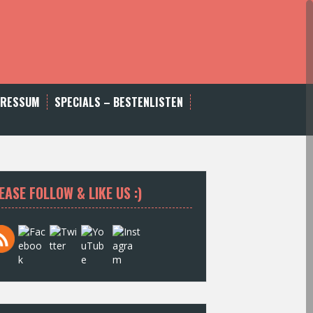
PRESSUM
SPECIALS – BESTENLISTEN
EASE FOLLOW & LIKE US :)