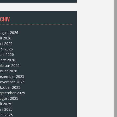
CHIV
ugust 2026
uli 2026
uni 2026
ai 2026
pril 2026
ärz 2026
ebruar 2026
anuar 2026
ezember 2025
ovember 2025
ktober 2025
eptember 2025
ugust 2025
uli 2025
uni 2025
ai 2025