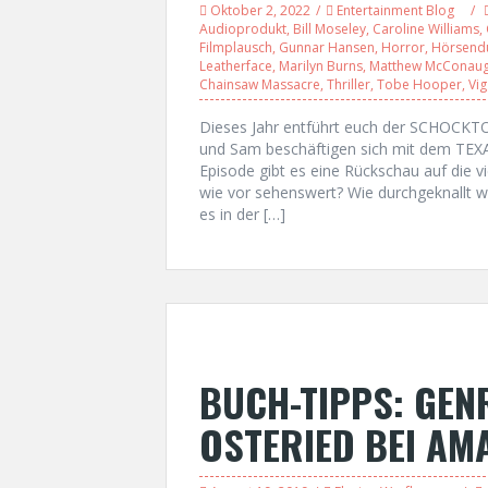
Oktober 2, 2022
Entertainment Blog
Audioprodukt
,
Bill Moseley
,
Caroline Williams
,
Filmplausch
,
Gunnar Hansen
,
Horror
,
Hörsend
Leatherface
,
Marilyn Burns
,
Matthew McConau
Chainsaw Massacre
,
Thriller
,
Tobe Hooper
,
Vi
Dieses Jahr entführt euch der SCHOCKTO
und Sam beschäftigen sich mit dem TEX
Episode gibt es eine Rückschau auf die vi
wie vor sehenswert? Wie durchgeknallt wi
es in der […]
BUCH-TIPPS: GEN
OSTERIED BEI AM