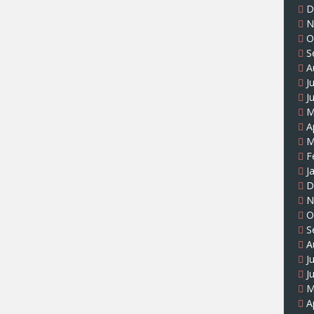
D
N
O
S
A
J
J
M
A
M
F
J
D
N
O
S
A
J
J
M
A