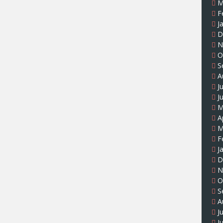
M
F
J
D
N
O
S
A
J
J
M
A
M
F
J
D
N
O
S
A
J
J