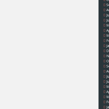
S
A
J
J
M
A
M
F
J
D
N
O
S
A
J
J
M
A
M
F
J