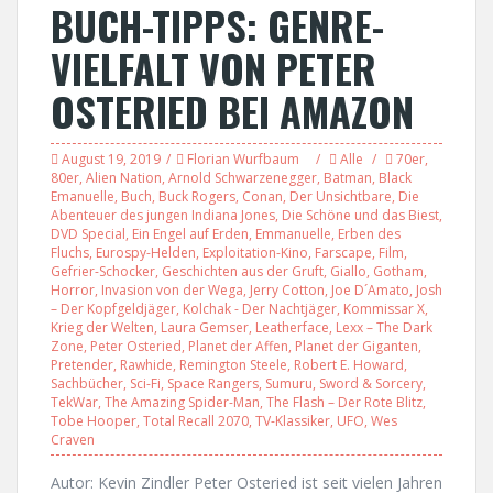
BUCH-TIPPS: GENRE-
VIELFALT VON PETER
OSTERIED BEI AMAZON
August 19, 2019
Florian Wurfbaum
Alle
70er
,
80er
,
Alien Nation
,
Arnold Schwarzenegger
,
Batman
,
Black
Emanuelle
,
Buch
,
Buck Rogers
,
Conan
,
Der Unsichtbare
,
Die
Abenteuer des jungen Indiana Jones
,
Die Schöne und das Biest
,
DVD Special
,
Ein Engel auf Erden
,
Emmanuelle
,
Erben des
Fluchs
,
Eurospy-Helden
,
Exploitation-Kino
,
Farscape
,
Film
,
Gefrier-Schocker
,
Geschichten aus der Gruft
,
Giallo
,
Gotham
,
Horror
,
Invasion von der Wega
,
Jerry Cotton
,
Joe D´Amato
,
Josh
– Der Kopfgeldjäger
,
Kolchak - Der Nachtjäger
,
Kommissar X
,
Krieg der Welten
,
Laura Gemser
,
Leatherface
,
Lexx – The Dark
Zone
,
Peter Osteried
,
Planet der Affen
,
Planet der Giganten
,
Pretender
,
Rawhide
,
Remington Steele
,
Robert E. Howard
,
Sachbücher
,
Sci-Fi
,
Space Rangers
,
Sumuru
,
Sword & Sorcery
,
TekWar
,
The Amazing Spider-Man
,
The Flash – Der Rote Blitz
,
Tobe Hooper
,
Total Recall 2070
,
TV-Klassiker
,
UFO
,
Wes
Craven
Autor: Kevin Zindler Peter Osteried ist seit vielen Jahren