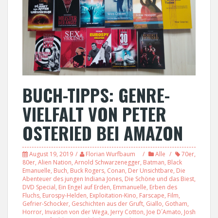
BUCH-TIPPS: GENRE-
VIELFALT VON PETER
OSTERIED BEI AMAZON
August 19, 2019
Florian Wurfbaum
Alle
70er
,
80er
,
Alien Nation
,
Arnold Schwarzenegger
,
Batman
,
Black
Emanuelle
,
Buch
,
Buck Rogers
,
Conan
,
Der Unsichtbare
,
Die
Abenteuer des jungen Indiana Jones
,
Die Schöne und das Biest
,
DVD Special
,
Ein Engel auf Erden
,
Emmanuelle
,
Erben des
Fluchs
,
Eurospy-Helden
,
Exploitation-Kino
,
Farscape
,
Film
,
Gefrier-Schocker
,
Geschichten aus der Gruft
,
Giallo
,
Gotham
,
Horror
,
Invasion von der Wega
,
Jerry Cotton
,
Joe D´Amato
,
Josh