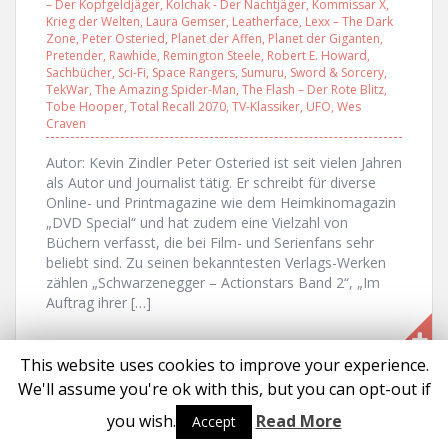
– Der Kopfgeldjäger
,
Kolchak - Der Nachtjäger
,
Kommissar X
,
Krieg der Welten
,
Laura Gemser
,
Leatherface
,
Lexx – The Dark
Zone
,
Peter Osteried
,
Planet der Affen
,
Planet der Giganten
,
Pretender
,
Rawhide
,
Remington Steele
,
Robert E. Howard
,
Sachbücher
,
Sci-Fi
,
Space Rangers
,
Sumuru
,
Sword & Sorcery
,
TekWar
,
The Amazing Spider-Man
,
The Flash – Der Rote Blitz
,
Tobe Hooper
,
Total Recall 2070
,
TV-Klassiker
,
UFO
,
Wes
Craven
Autor: Kevin Zindler Peter Osteried ist seit vielen Jahren
als Autor und Journalist tätig. Er schreibt für diverse
Online- und Printmagazine wie dem Heimkinomagazin
„DVD Special“ und hat zudem eine Vielzahl von
Büchern verfasst, die bei Film- und Serienfans sehr
beliebt sind. Zu seinen bekanntesten Verlags-Werken
zählen „Schwarzenegger – Actionstars Band 2“, „Im
Auftrag ihrer […]
This website uses cookies to improve your experience.
We'll assume you're ok with this, but you can opt-out if
Proudly powered by WordPress
|
Theme:
Solon
by aThemes
you wish.
Read More
Accept
Social media & sharing icons powered by
UltimatelySocial