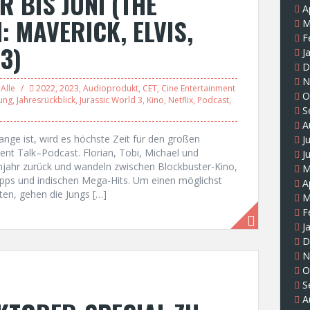
R BIS JUNI (THE
A
 MAVERICK, ELVIS,
M
F
3)
J
D
N
Alle
2022
,
2023
,
Audioprodukt
,
CET
,
Cine Entertainment
O
ung
,
Jahresrückblick
,
Jurassic World 3
,
Kino
,
Netflix
,
Podcast
,
S
A
nge ist, wird es höchste Zeit für den großen
J
ent Talk–Podcast. Florian, Tobi, Michael und
J
ilmjahr zurück und wandeln zwischen Blockbuster-Kino,
M
pps und indischen Mega-Hits. Um einen möglichst
A
ten, gehen die Jungs […]
M
F
J
D
N
O
S
A