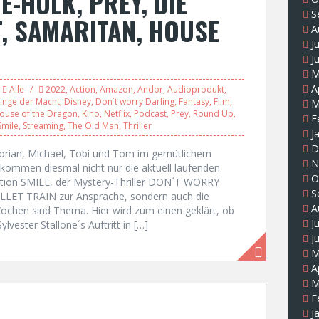
E-HULK, PREY, DIE
S
, SAMARITAN, HOUSE
A
J
J
M
A
Alle
2022
,
Action
,
Amazon
,
Andor
,
Audioprodukt
,
Ringe der Macht
,
Disney
,
Don´t worry Darling
,
Fantasy
,
Film
,
M
ouse of the Dragon
,
Kino
,
Netflix
,
Podcast
,
Prey
,
Round Up
,
F
Smile
,
Streaming
,
The Old Man
,
Thriller
J
D
lorian, Michael, Tobi und Tom im gemütlichem
N
kommen diesmal nicht nur die aktuell laufenden
O
ation SMILE, der Mystery-Thriller DON´T WORRY
S
ULLET TRAIN zur Ansprache, sondern auch die
A
ochen sind Thema. Hier wird zum einen geklärt, ob
J
ester Stallone´s Auftritt in […]
J
M
A
M
F
J