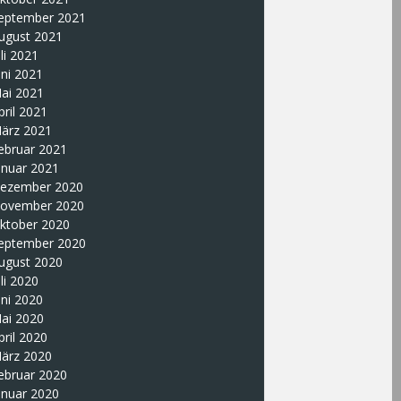
eptember 2021
ugust 2021
uli 2021
uni 2021
ai 2021
pril 2021
ärz 2021
ebruar 2021
anuar 2021
ezember 2020
ovember 2020
ktober 2020
eptember 2020
ugust 2020
uli 2020
uni 2020
ai 2020
pril 2020
ärz 2020
ebruar 2020
anuar 2020