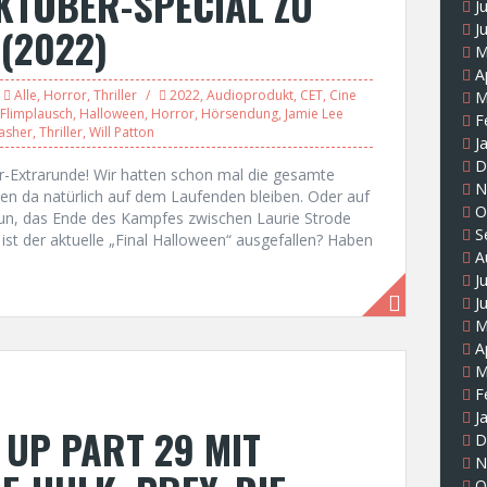
KTOBER-SPECIAL ZU
J
(2022)
J
M
A
Alle
,
Horror
,
Thriller
2022
,
Audioprodukt
,
CET
,
Cine
M
Flimplausch
,
Halloween
,
Horror
,
Hörsendung
,
Jamie Lee
F
lasher
,
Thriller
,
Will Patton
J
D
r-Extrarunde! Wir hatten schon mal die gesamte
N
 da natürlich auf dem Laufenden bleiben. Oder auf
O
nun, das Ende des Kampfes zwischen Laurie Strode
S
ist der aktuelle „Final Halloween“ ausgefallen? Haben
A
J
J
M
A
M
F
J
UP PART 29 MIT
D
N
O