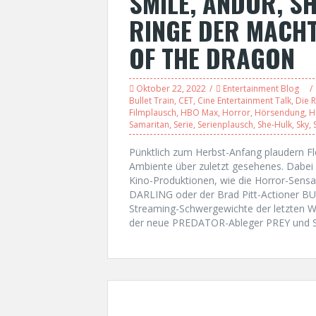
SMILE, ANDOR, SH
RINGE DER MACHT
OF THE DRAGON
Oktober 22, 2022
Entertainment Blog
Bullet Train
,
CET
,
Cine Entertainment Talk
,
Die 
Filmplausch
,
HBO Max
,
Horror
,
Hörsendung
,
H
Samaritan
,
Serie
,
Serienplausch
,
She-Hulk
,
Sky
,
Pünktlich zum Herbst-Anfang plaudern F
Ambiente über zuletzt gesehenes. Dabei 
Kino-Produktionen, wie die Horror-Sens
DARLING oder der Brad Pitt-Actioner B
Streaming-Schwergewichte der letzten W
der neue PREDATOR-Ableger PREY und Sylv