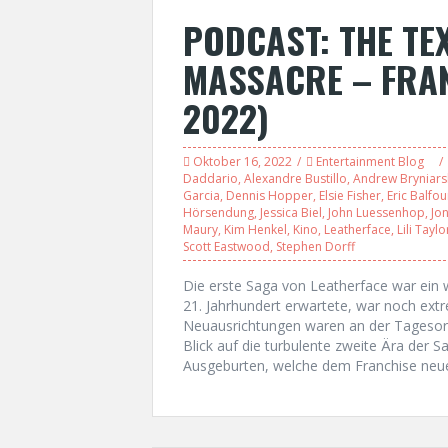
PODCAST: THE TE
MASSACRE – FRANC
2022)
Oktober 16, 2022
Entertainment Blog
Daddario
,
Alexandre Bustillo
,
Andrew Bryniars
Garcia
,
Dennis Hopper
,
Elsie Fisher
,
Eric Balfou
Hörsendung
,
Jessica Biel
,
John Luessenhop
,
Jo
Maury
,
Kim Henkel
,
Kino
,
Leatherface
,
Lili Taylo
Scott Eastwood
,
Stephen Dorff
Die erste Saga von Leatherface war ein 
21. Jahrhundert erwartete, war noch ext
Neuausrichtungen waren an der Tagesord
Blick auf die turbulente zweite Ära der S
Ausgeburten, welche dem Franchise neue