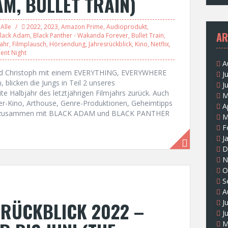
AM, BULLET TRAIN)
Alle
2022
,
2023
,
Amazon Prime
,
Audioprodukt
,
AR
lack Adam
,
Black Panther - Wakanda Forever
,
Bullet Train
,
jahr
,
Filmplausch
,
Hörsendung
,
Jahresrückblick
,
Kino
,
Netflix
,
lent Night
A
und Christoph mit einem EVERYTHING, EVERYWHERE
J
blicken die Jungs in Teil 2 unseres
J
te Halbjahr des letztjährigen Filmjahrs zurück. Auch
M
er-Kino, Arthouse, Genre-Produktionen, Geheimtipps
A
 es zusammen mit BLACK ADAM und BLACK PANTHER
M
F
J
D
N
O
S
A
SRÜCKBLICK 2022 –
J
J
M