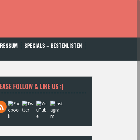
PRESSUM
SPECIALS – BESTENLISTEN
EASE FOLLOW & LIKE US :)