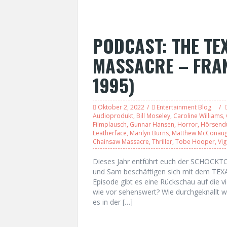
PODCAST: THE TE
MASSACRE – FRANC
1995)
Oktober 2, 2022
Entertainment Blog
Audioprodukt
,
Bill Moseley
,
Caroline Williams
,
Filmplausch
,
Gunnar Hansen
,
Horror
,
Hörsend
Leatherface
,
Marilyn Burns
,
Matthew McConau
Chainsaw Massacre
,
Thriller
,
Tobe Hooper
,
Vi
Dieses Jahr entführt euch der SCHOCKTO
und Sam beschäftigen sich mit dem TEX
Episode gibt es eine Rückschau auf die vi
wie vor sehenswert? Wie durchgeknallt wi
es in der […]