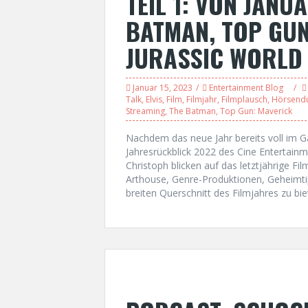
TEIL 1: VON JANUA
BATMAN, TOP GUN:
JURASSIC WORLD 
Januar 15, 2023
Entertainment Blog
Talk
,
Elvis
,
Film
,
Filmjahr
,
Filmplausch
,
Hörsend
Streaming
,
The Batman
,
Top Gun: Maverick
Nachdem das neue Jahr bereits voll im Ga
Jahresrückblick 2022 des Cine Entertainm
Christoph blicken auf das letztjährige F
Arthouse, Genre-Produktionen, Geheimti
breiten Querschnitt des Filmjahres zu bie