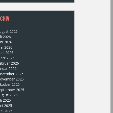
CHIV
ugust 2026
uli 2026
uni 2026
ai 2026
pril 2026
ärz 2026
ebruar 2026
anuar 2026
ezember 2025
ovember 2025
ktober 2025
eptember 2025
ugust 2025
uli 2025
uni 2025
ai 2025