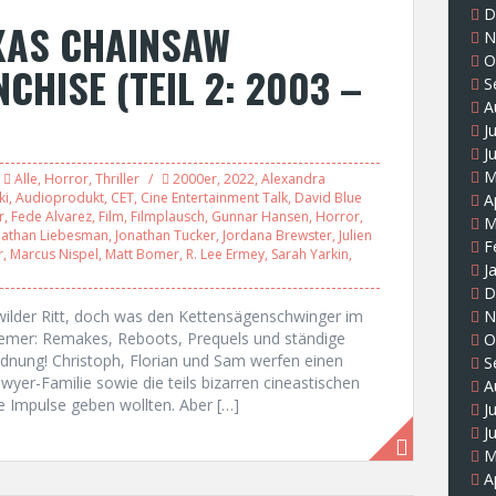
D
XAS CHAINSAW
N
O
HISE (TEIL 2: 2003 –
S
A
J
J
M
Alle
,
Horror
,
Thriller
2000er
,
2022
,
Alexandra
ki
,
Audioprodukt
,
CET
,
Cine Entertainment Talk
,
David Blue
A
r
,
Fede Alvarez
,
Film
,
Filmplausch
,
Gunnar Hansen
,
Horror
,
M
nathan Liebesman
,
Jonathan Tucker
,
Jordana Brewster
,
Julien
F
r
,
Marcus Nispel
,
Matt Bomer
,
R. Lee Ermey
,
Sarah Yarkin
,
J
D
wilder Ritt, doch was den Kettensägenschwinger im
N
remer: Remakes, Reboots, Prequels und ständige
O
nung! Christoph, Florian und Sam werfen einen
S
awyer-Familie sowie die teils bizarren cineastischen
A
 Impulse geben wollten. Aber […]
J
J
M
A