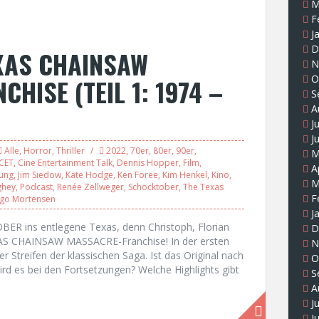
M
F
J
D
XAS CHAINSAW
N
O
HISE (TEIL 1: 1974 –
S
A
J
J
Alle
,
Horror
,
Thriller
2022
,
70er
,
80er
,
90er
,
M
CET
,
Cine Entertainment Talk
,
Dennis Hopper
,
Film
,
A
ung
,
Jim Siedow
,
Kate Hodge
,
Ken Foree
,
Kim Henkel
,
Kino
,
M
ghey
,
Podcast
,
Renée Zellweger
,
Schocktober
,
The Texas
F
ggo Mortensen
J
BER ins entlegene Texas, denn Christoph, Florian
D
AS CHAINSAW MASSACRE-Franchise! In der ersten
N
er Streifen der klassischen Saga. Ist das Original nach
O
rd es bei den Fortsetzungen? Welche Highlights gibt
S
A
J
J