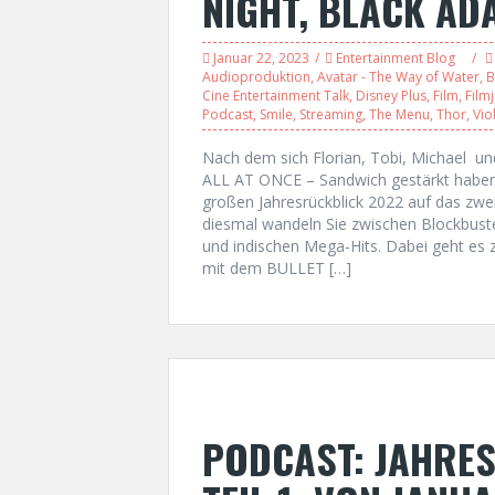
NIGHT, BLACK AD
Januar 22, 2023
Entertainment Blog
Audioproduktion
,
Avatar - The Way of Water
,
B
Cine Entertainment Talk
,
Disney Plus
,
Film
,
Film
Podcast
,
Smile
,
Streaming
,
The Menu
,
Thor
,
Vio
Nach dem sich Florian, Tobi, Michael 
ALL AT ONCE – Sandwich gestärkt haben, 
großen Jahresrückblick 2022 auf das zwei
diesmal wandeln Sie zwischen Blockbust
und indischen Mega-Hits. Dabei geht
mit dem BULLET […]
PODCAST: JAHRE