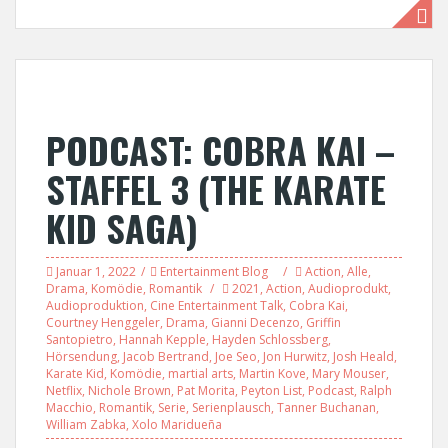
PODCAST: COBRA KAI –
STAFFEL 3 (THE KARATE
KID SAGA)
Januar 1, 2022
Entertainment Blog
Action
,
Alle
,
Drama
,
Komödie
,
Romantik
2021
,
Action
,
Audioprodukt
,
Audioproduktion
,
Cine Entertainment Talk
,
Cobra Kai
,
Courtney Henggeler
,
Drama
,
Gianni Decenzo
,
Griffin
Santopietro
,
Hannah Kepple
,
Hayden Schlossberg
,
Hörsendung
,
Jacob Bertrand
,
Joe Seo
,
Jon Hurwitz
,
Josh Heald
,
Karate Kid
,
Komödie
,
martial arts
,
Martin Kove
,
Mary Mouser
,
Netflix
,
Nichole Brown
,
Pat Morita
,
Peyton List
,
Podcast
,
Ralph
Macchio
,
Romantik
,
Serie
,
Serienplausch
,
Tanner Buchanan
,
William Zabka
,
Xolo Maridueña