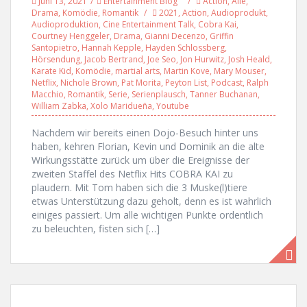
Juni 13, 2021
Entertainment Blog
Action
,
Alle
,
Drama
,
Komödie
,
Romantik
2021
,
Action
,
Audioprodukt
,
Audioproduktion
,
Cine Entertainment Talk
,
Cobra Kai
,
Courtney Henggeler
,
Drama
,
Gianni Decenzo
,
Griffin
Santopietro
,
Hannah Kepple
,
Hayden Schlossberg
,
Hörsendung
,
Jacob Bertrand
,
Joe Seo
,
Jon Hurwitz
,
Josh Heald
,
Karate Kid
,
Komödie
,
martial arts
,
Martin Kove
,
Mary Mouser
,
Netflix
,
Nichole Brown
,
Pat Morita
,
Peyton List
,
Podcast
,
Ralph
Macchio
,
Romantik
,
Serie
,
Serienplausch
,
Tanner Buchanan
,
William Zabka
,
Xolo Maridueña
,
Youtube
Nachdem wir bereits einen Dojo-Besuch hinter uns
haben, kehren Florian, Kevin und Dominik an die alte
Wirkungsstätte zurück um über die Ereignisse der
zweiten Staffel des Netflix Hits COBRA KAI zu
plaudern. Mit Tom haben sich die 3 Muske(l)tiere
etwas Unterstützung dazu geholt, denn es ist wahrlich
einiges passiert. Um alle wichtigen Punkte ordentlich
zu beleuchten, fisten sich […]