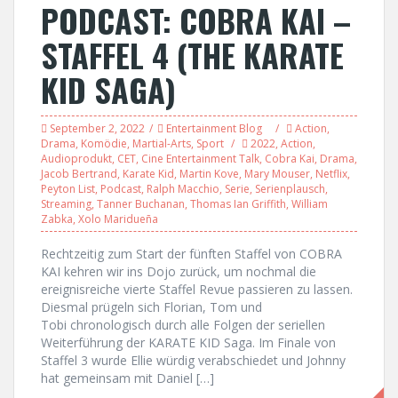
PODCAST: COBRA KAI –
STAFFEL 4 (THE KARATE
KID SAGA)
September 2, 2022
Entertainment Blog
Action
,
Drama
,
Komödie
,
Martial-Arts
,
Sport
2022
,
Action
,
Audioprodukt
,
CET
,
Cine Entertainment Talk
,
Cobra Kai
,
Drama
,
Jacob Bertrand
,
Karate Kid
,
Martin Kove
,
Mary Mouser
,
Netflix
,
Peyton List
,
Podcast
,
Ralph Macchio
,
Serie
,
Serienplausch
,
Streaming
,
Tanner Buchanan
,
Thomas Ian Griffith
,
William
Zabka
,
Xolo Maridueña
Rechtzeitig zum Start der fünften Staffel von COBRA
KAI kehren wir ins Dojo zurück, um nochmal die
ereignisreiche vierte Staffel Revue passieren zu lassen.
Diesmal prügeln sich Florian, Tom und
Tobi chronologisch durch alle Folgen der seriellen
Weiterführung der KARATE KID Saga. Im Finale von
Staffel 3 wurde Ellie würdig verabschiedet und Johnny
hat gemeinsam mit Daniel […]