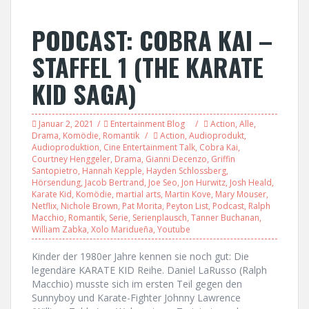
PODCAST: COBRA KAI –
STAFFEL 1 (THE KARATE
KID SAGA)
Januar 2, 2021
Entertainment Blog
Action
,
Alle
,
Drama
,
Komödie
,
Romantik
Action
,
Audioprodukt
,
Audioproduktion
,
Cine Entertainment Talk
,
Cobra Kai
,
Courtney Henggeler
,
Drama
,
Gianni Decenzo
,
Griffin
Santopietro
,
Hannah Kepple
,
Hayden Schlossberg
,
Hörsendung
,
Jacob Bertrand
,
Joe Seo
,
Jon Hurwitz
,
Josh Heald
,
Karate Kid
,
Komödie
,
martial arts
,
Martin Kove
,
Mary Mouser
,
Netflix
,
Nichole Brown
,
Pat Morita
,
Peyton List
,
Podcast
,
Ralph
Macchio
,
Romantik
,
Serie
,
Serienplausch
,
Tanner Buchanan
,
William Zabka
,
Xolo Maridueña
,
Youtube
Kinder der 1980er Jahre kennen sie noch gut: Die
legendäre KARATE KID Reihe. Daniel LaRusso (Ralph
Macchio) musste sich im ersten Teil gegen den
Sunnyboy und Karate-Fighter Johnny Lawrence