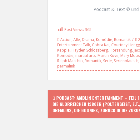
Podcast & Text © und 
Post Views:
365
Action
,
Alle
,
Drama
,
Komödie
,
Romantik
Entertainment Talk
,
Cobra Kai
,
Courtney Hengg
Kepple
,
Hayden Schlossberg
,
Hörsendung
,
Jac
Komödie
,
martial arts
,
Martin Kove
,
Mary Mous
Ralph Macchio
,
Romantik
,
Serie
,
Serienplausch
permalink
P
PODCAST: AMBLIN ENTERTAINMENT – TEIL 1
DIE GLORREICHEN 1980ER (POLTERGEIST, E.T.
o
GREMLINS, DIE GOONIES, ZURÜCK IN DIE ZUKU
s
t