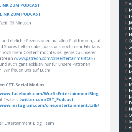
A
 LINK ZUM PODCAST
M
 LINK ZUM PODCAST
F
J
zeit: 76 Minuten
D
N
und ehrliche Rezensionen auf allen Plattformen, auf
O
und Shares helfen dabei, dass uns noch mehr Filmfans
S
r noch mehr Content möchte, sei gerne zu unserer
A
atreon
(
www.patreon.com/cineentertainmenttalk
)
J
und auch ganz exklusiv nur für unsere Patronen
J
n. Wir freuen uns auf Euch!
M
A
M
en CET-Social Medias:
F
www.facebook.com/WurfisEntertainmentBlog
J
f Twitter:
twitter.com/CET_Podcast
D
www.instagram.com/cine.entertainment.talk/
N
O
S
uer Entertainment Blog Team
A