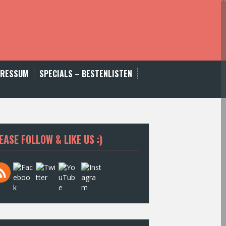
PRESSUM
SPECIALS – BESTENLISTEN
EASE FOLLOW & LIKE US :)