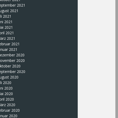
eptember 2021
ugust 2021
uli 2021
uni 2021
ai 2021
pril 2021
ärz 2021
ebruar 2021
anuar 2021
ezember 2020
ovember 2020
ktober 2020
eptember 2020
ugust 2020
uli 2020
uni 2020
ai 2020
pril 2020
ärz 2020
ebruar 2020
anuar 2020