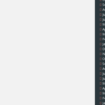
S
A
J
J
M
A
M
F
J
D
N
O
S
A
J
J
M
A
M
F
J