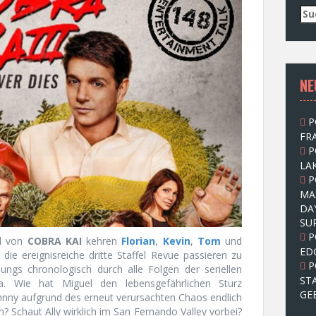
S
u
c
h
e
NE
n
n
a
P
c
FRA
h
P
:
LAK
P
MA
DA
SU
P
el von
COBRA KAI
kehren
Florian
,
Kevin
,
Tom
und
ED
e ereignisreiche dritte Staffel Revue passieren zu
P
Jungs chronologisch durch alle Folgen der seriellen
ST
. Wie hat Miguel den lebensgefährlichen Sturz
GE
hnny aufgrund des erneut verursachten Chaos endlich
Schaut Ally wirklich im San Fernando Valley vorbei?