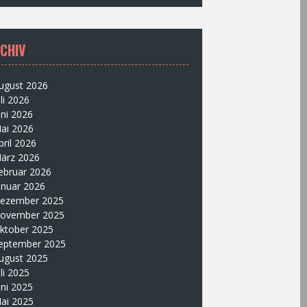
CHIV
ugust 2026
uli 2026
uni 2026
ai 2026
pril 2026
ärz 2026
ebruar 2026
anuar 2026
ezember 2025
ovember 2025
ktober 2025
eptember 2025
ugust 2025
uli 2025
uni 2025
ai 2025