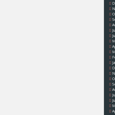
D
N
O
S
A
J
J
M
A
M
F
J
D
N
O
S
A
J
J
M
A