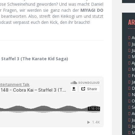
htlose Schweinehund geworden? Und was macht Daniel
ber Fragen, wir werden sie ganz nach der
MIYAGI DO
beantworten. Also, streift den Keikogi um und stutzt
AR
cast verpasst euch den Kick, den ihr braucht!
A
J
J
M
 Staffel 3 (The Karate Kid Saga)
A
M
F
J
D
N
O
S
A
J
J
M