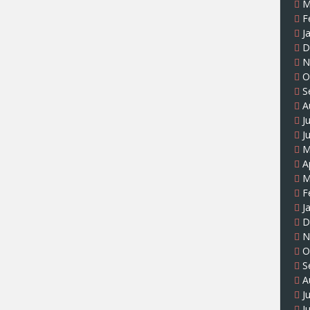
M
F
J
D
N
O
S
A
J
J
M
A
M
F
J
D
N
O
S
A
J
J