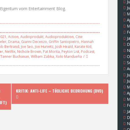
J
J
Eigentum vom Entertainment Blog.
M
A
M
F
2021
,
Action
,
Audioprodukt
,
Audioproduktion
,
Cine
J
eler
,
Drama
,
Gianni Decenzo
,
Griffin Santopietro
,
Hannah
D
ob Bertrand
,
Joe Seo
,
Jon Hurwitz
,
Josh Heald
,
Karate Kid
,
N
er
,
Netflix
,
Nichole Brown
,
Pat Morita
,
Peyton List
,
Podcast
,
O
,
Tanner Buchanan
,
William Zabka
,
Xolo Maridueña
S
A
J
J
M
:
KRITIK: ANTI-LIFE – TÖDLICHE BEDROHUNG (DVD)
A
,
M
NFT)
F
J
D
N
O