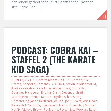
den lebensgefährlichen Sturz überstanden? Können
sich Daniel und […]
PODCAST: COBRA KAI –
STAFFEL 2 (THE KARATE
KID SAGA)
Juni 13, 2021
Entertainment Blog
Action
,
Alle
,
Drama
,
Komödie
,
Romantik
2021
,
Action
,
Audioprodukt
,
Audioproduktion
,
Cine Entertainment Talk
,
Cobra Kai
,
Courtney Henggeler
,
Drama
,
Gianni Decenzo
,
Griffin
Santopietro
,
Hannah Kepple
,
Hayden Schlossberg
,
Hörsendung
,
Jacob Bertrand
,
Joe Seo
,
Jon Hurwitz
,
Josh Heald
,
Karate Kid
,
Komödie
,
martial arts
,
Martin Kove
,
Mary Mouser
,
Netflix
,
Nichole Brown
,
Pat Morita
,
Peyton List
,
Podcast
,
Ralph