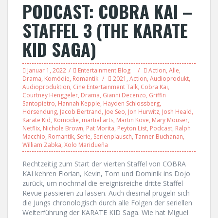
PODCAST: COBRA KAI –
STAFFEL 3 (THE KARATE
KID SAGA)
Januar 1, 2022
Entertainment Blog
Action
,
Alle
,
Drama
,
Komödie
,
Romantik
2021
,
Action
,
Audioprodukt
,
Audioproduktion
,
Cine Entertainment Talk
,
Cobra Kai
,
Courtney Henggeler
,
Drama
,
Gianni Decenzo
,
Griffin
Santopietro
,
Hannah Kepple
,
Hayden Schlossberg
,
Hörsendung
,
Jacob Bertrand
,
Joe Seo
,
Jon Hurwitz
,
Josh Heald
,
Karate Kid
,
Komödie
,
martial arts
,
Martin Kove
,
Mary Mouser
,
Netflix
,
Nichole Brown
,
Pat Morita
,
Peyton List
,
Podcast
,
Ralph
Macchio
,
Romantik
,
Serie
,
Serienplausch
,
Tanner Buchanan
,
William Zabka
,
Xolo Maridueña
Rechtzeitig zum Start der vierten Staffel von COBRA
KAI kehren Florian, Kevin, Tom und Dominik ins Dojo
zurück, um nochmal die ereignisreiche dritte Staffel
Revue passieren zu lassen. Auch diesmal prügeln sich
die Jungs chronologisch durch alle Folgen der seriellen
Weiterführung der KARATE KID Saga. Wie hat Miguel