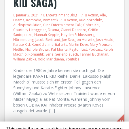
KID SAGA)
Januar 2, 2021
Entertainment Blog
Action
,
Alle
,
Drama
,
Komödie
,
Romantik
Action
,
Audioprodukt
,
Audioproduktion
,
Cine Entertainment Talk
,
Cobra Kai
,
Courtney Henggeler
,
Drama
,
Gianni Decenzo
,
Griffin
Santopietro
,
Hannah Kepple
,
Hayden Schlossberg
,
Hörsendung
,
Jacob Bertrand
,
Joe Seo
,
Jon Hurwitz
,
Josh Heald
,
Karate Kid
,
Komödie
,
martial arts
,
Martin Kove
,
Mary Mouser
,
Netflix
,
Nichole Brown
,
Pat Morita
,
Peyton List
,
Podcast
,
Ralph
Macchio
,
Romantik
,
Serie
,
Serienplausch
,
Tanner Buchanan
,
William Zabka
,
Xolo Maridueña
,
Youtube
Kinder der 1980er Jahre kennen sie noch gut: Die
legendäre KARATE KID Reihe. Daniel LaRusso (Ralph
Macchio) musste sich im ersten Teil gegen den
Sunnyboy und Karate-Fighter Johnny Lawrence
(William Zabka) zu Wehr setzen. Trainiert wurde er von
Mister Miyagi alias Pat Morita, während Johnny vom
bösen COBRA KAI Inhaber Kreese (Martin Kove)
ausgebildet wurde. […]
This website uses cookies to improve your experience.