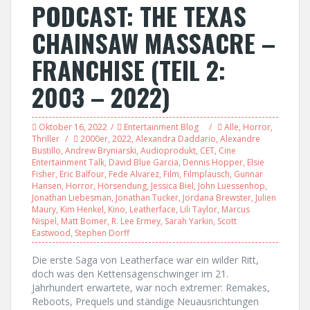
PODCAST: THE TEXAS
CHAINSAW MASSACRE –
FRANCHISE (TEIL 2:
2003 – 2022)
Oktober 16, 2022
Entertainment Blog
Alle
,
Horror
,
Thriller
2000er
,
2022
,
Alexandra Daddario
,
Alexandre
Bustillo
,
Andrew Bryniarski
,
Audioprodukt
,
CET
,
Cine
Entertainment Talk
,
David Blue Garcia
,
Dennis Hopper
,
Elsie
Fisher
,
Eric Balfour
,
Fede Alvarez
,
Film
,
Filmplausch
,
Gunnar
Hansen
,
Horror
,
Hörsendung
,
Jessica Biel
,
John Luessenhop
,
Jonathan Liebesman
,
Jonathan Tucker
,
Jordana Brewster
,
Julien
Maury
,
Kim Henkel
,
Kino
,
Leatherface
,
Lili Taylor
,
Marcus
Nispel
,
Matt Bomer
,
R. Lee Ermey
,
Sarah Yarkin
,
Scott
Eastwood
,
Stephen Dorff
Die erste Saga von Leatherface war ein wilder Ritt,
doch was den Kettensägenschwinger im 21.
Jahrhundert erwartete, war noch extremer: Remakes,
Reboots, Prequels und ständige Neuausrichtungen