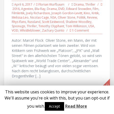
April 6, 2017
Florian Wurfbaum
Drama
,
Thriller
2016
,
Agenten
,
Blu-Ray
,
Drama
,
DVD
,
Edward Snowden
,
Film
,
Filmkritik
,
Joely Richardson
,
Joseph Gordon-Levitt
,
Kino
,
Kritik
,
Melissa Leo
,
Nicolas Cage
,
NSA
,
Oliver Stone
,
Politik
,
Review
,
Rhys Ifans
,
Russland
,
Scott Eastwood
,
Shailene Woodley
,
Spionage
,
Thriller
,
Timothy Olyphant
,
Tom Wilkinson
,
USA
,
VOD
,
Whistleblower
,
Zachary Quinto
1 Comment
Autor: Marcel Flock Oliver Stone, ein Mann, der mit
seinen Filmen polarisiert wie kein zweiter. Wird von
Kritikern sein Frühwerk wie „Platoon“, „JFK“ und „Wall
Street“ in den allerhöchsten Tönen gelobt, so wird sein
Spätwerk wie „World Trade Center“, „Alexander“ und
„W.“ kritischer beäugt und von vielen sogar verrissen.
Nach dem recht belanglosen, durchschnittlichen
Drogenthriller […]
This website uses cookies to improve your experience.
We'll assume you're ok with this, but you can opt-out if
Proudly powered by WordPress
|
Theme:
Solon
by aThemes
you wish.
Read More
Accept
Social media & sharing icons powered by
UltimatelySocial