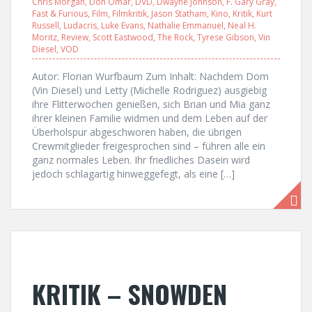
Chris Morgan
,
Don Omar
,
DVD
,
Dwayne Johnson
,
F. Gary Gray
,
Fast & Furious
,
Film
,
Filmkritik
,
Jason Statham
,
Kino
,
Kritik
,
Kurt
Russell
,
Ludacris
,
Luke Evans
,
Nathalie Emmanuel
,
Neal H.
Moritz
,
Review
,
Scott Eastwood
,
The Rock
,
Tyrese Gibson
,
Vin
Diesel
,
VOD
Autor: Florian Wurfbaum Zum Inhalt: Nachdem Dom
(Vin Diesel) und Letty (Michelle Rodriguez) ausgiebig
ihre Flitterwochen genießen, sich Brian und Mia ganz
ihrer kleinen Familie widmen und dem Leben auf der
Überholspur abgeschworen haben, die übrigen
Crewmitglieder freigesprochen sind – führen alle ein
ganz normales Leben. Ihr friedliches Dasein wird
jedoch schlagartig hinweggefegt, als eine […]
KRITIK – SNOWDEN