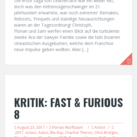
Die erste Saga von Leatherface war ein wilder Ritt,
doch was den Kettensägenschwinger im 21.
Jahrhundert erwartete, war noch extremer: Remakes,
Reboots, Prequels und ständige Neuausrichtungen
waren an der Tagesordnung! Christoph,
Florian und Sam werfen einen Blick auf die turbulente
zweite Ära der Sawyer-Familie sowie die teils bizarren
cineastischen Ausgeburten, welche dem Franchise
neue Impulse geben wollten. Aber […]
KRITIK: FAST & FURIOUS
8
August 23, 2017
Florian Wurfbaum
Action
2017
,
Action
,
Autos
,
Blu-Ray
,
Charlize Theron
,
Chris Bridges
,