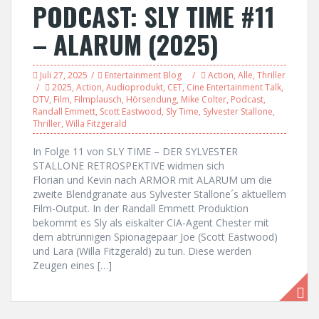
PODCAST: SLY TIME #11
– ALARUM (2025)
Juli 27, 2025
Entertainment Blog
Action
,
Alle
,
Thriller
2025
,
Action
,
Audioprodukt
,
CET
,
Cine Entertainment Talk
,
DTV
,
Film
,
Filmplausch
,
Hörsendung
,
Mike Colter
,
Podcast
,
Randall Emmett
,
Scott Eastwood
,
Sly Time
,
Sylvester Stallone
,
Thriller
,
Willa Fitzgerald
In Folge 11 von SLY TIME – DER SYLVESTER
STALLONE RETROSPEKTIVE widmen sich
Florian und Kevin nach ARMOR mit ALARUM um die
zweite Blendgranate aus Sylvester Stallone´s aktuellem
Film-Output. In der Randall Emmett Produktion
bekommt es Sly als eiskalter CIA-Agent Chester mit
dem abtrünnigen Spionagepaar Joe (Scott Eastwood)
und Lara (Willa Fitzgerald) zu tun. Diese werden
Zeugen eines […]