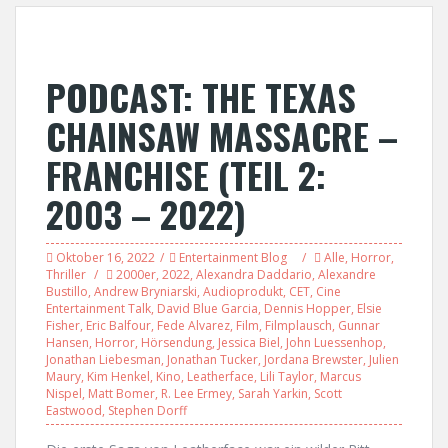
PODCAST: THE TEXAS
CHAINSAW MASSACRE –
FRANCHISE (TEIL 2:
2003 – 2022)
Oktober 16, 2022
Entertainment Blog
Alle
,
Horror
,
Thriller
2000er
,
2022
,
Alexandra Daddario
,
Alexandre
Bustillo
,
Andrew Bryniarski
,
Audioprodukt
,
CET
,
Cine
Entertainment Talk
,
David Blue Garcia
,
Dennis Hopper
,
Elsie
Fisher
,
Eric Balfour
,
Fede Alvarez
,
Film
,
Filmplausch
,
Gunnar
Hansen
,
Horror
,
Hörsendung
,
Jessica Biel
,
John Luessenhop
,
Jonathan Liebesman
,
Jonathan Tucker
,
Jordana Brewster
,
Julien
Maury
,
Kim Henkel
,
Kino
,
Leatherface
,
Lili Taylor
,
Marcus
Nispel
,
Matt Bomer
,
R. Lee Ermey
,
Sarah Yarkin
,
Scott
Eastwood
,
Stephen Dorff