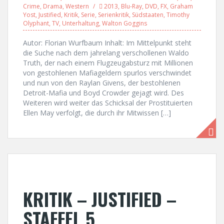
Crime
,
Drama
,
Western
2013
,
Blu-Ray
,
DVD
,
FX
,
Graham
Yost
,
Justified
,
Kritik
,
Serie
,
Serienkritik
,
Südstaaten
,
Timothy
Olyphant
,
TV
,
Unterhaltung
,
Walton Goggins
Autor: Florian Wurfbaum Inhalt: Im Mittelpunkt steht
die Suche nach dem jahrelang verschollenen Waldo
Truth, der nach einem Flugzeugabsturz mit Millionen
von gestohlenen Mafiageldern spurlos verschwindet
und nun von den Raylan Givens, der bestohlenen
Detroit-Mafia und Boyd Crowder gejagt wird. Des
Weiteren wird weiter das Schicksal der Prostituierten
Ellen May verfolgt, die durch ihr Mitwissen […]
KRITIK – JUSTIFIED –
STAFFEL 5