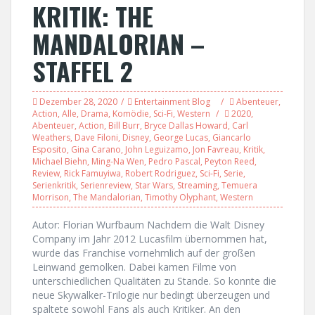
KRITIK: THE
MANDALORIAN –
STAFFEL 2
Dezember 28, 2020
Entertainment Blog
Abenteuer
,
Action
,
Alle
,
Drama
,
Komödie
,
Sci-Fi
,
Western
2020
,
Abenteuer
,
Action
,
Bill Burr
,
Bryce Dallas Howard
,
Carl
Weathers
,
Dave Filoni
,
Disney
,
George Lucas
,
Giancarlo
Esposito
,
Gina Carano
,
John Leguizamo
,
Jon Favreau
,
Kritik
,
Michael Biehn
,
Ming-Na Wen
,
Pedro Pascal
,
Peyton Reed
,
Review
,
Rick Famuyiwa
,
Robert Rodriguez
,
Sci-Fi
,
Serie
,
Serienkritik
,
Serienreview
,
Star Wars
,
Streaming
,
Temuera
Morrison
,
The Mandalorian
,
Timothy Olyphant
,
Western
Autor: Florian Wurfbaum Nachdem die Walt Disney
Company im Jahr 2012 Lucasfilm übernommen hat,
wurde das Franchise vornehmlich auf der großen
Leinwand gemolken. Dabei kamen Filme von
unterschiedlichen Qualitäten zu Stande. So konnte die
neue Skywalker-Trilogie nur bedingt überzeugen und
spaltete sowohl Fans als auch Kritiker. An den