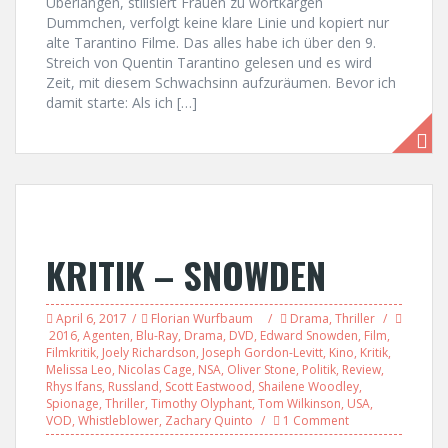
Überlängen, stilisiert Frauen zu wortkargen
Dummchen, verfolgt keine klare Linie und kopiert nur
alte Tarantino Filme. Das alles habe ich über den 9.
Streich von Quentin Tarantino gelesen und es wird
Zeit, mit diesem Schwachsinn aufzuräumen. Bevor ich
damit starte: Als ich […]
KRITIK – SNOWDEN
April 6, 2017
Florian Wurfbaum
Drama
,
Thriller
2016
,
Agenten
,
Blu-Ray
,
Drama
,
DVD
,
Edward Snowden
,
Film
,
Filmkritik
,
Joely Richardson
,
Joseph Gordon-Levitt
,
Kino
,
Kritik
,
Melissa Leo
,
Nicolas Cage
,
NSA
,
Oliver Stone
,
Politik
,
Review
,
Rhys Ifans
,
Russland
,
Scott Eastwood
,
Shailene Woodley
,
Spionage
,
Thriller
,
Timothy Olyphant
,
Tom Wilkinson
,
USA
,
VOD
,
Whistleblower
,
Zachary Quinto
1 Comment