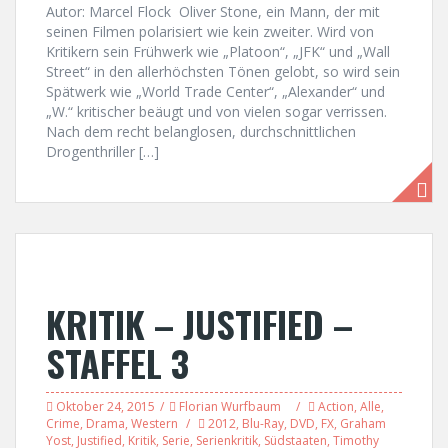
Autor: Marcel Flock Oliver Stone, ein Mann, der mit
seinen Filmen polarisiert wie kein zweiter. Wird von
Kritikern sein Frühwerk wie „Platoon“, „JFK“ und „Wall
Street“ in den allerhöchsten Tönen gelobt, so wird sein
Spätwerk wie „World Trade Center“, „Alexander“ und
„W.“ kritischer beäugt und von vielen sogar verrissen.
Nach dem recht belanglosen, durchschnittlichen
Drogenthriller […]
KRITIK – JUSTIFIED –
STAFFEL 3
Oktober 24, 2015
Florian Wurfbaum
Action
,
Alle
,
Crime
,
Drama
,
Western
2012
,
Blu-Ray
,
DVD
,
FX
,
Graham
Yost
,
Justified
,
Kritik
,
Serie
,
Serienkritik
,
Südstaaten
,
Timothy