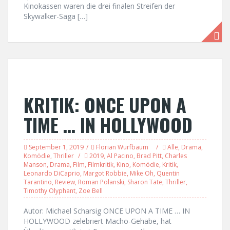
Kinokassen waren die drei finalen Streifen der
Skywalker-Saga […]
KRITIK: ONCE UPON A
TIME … IN HOLLYWOOD
September 1, 2019
Florian Wurfbaum
Alle
,
Drama
,
Komödie
,
Thriller
2019
,
Al Pacino
,
Brad Pitt
,
Charles
Manson
,
Drama
,
Film
,
Filmkritik
,
Kino
,
Komödie
,
Kritik
,
Leonardo DiCaprio
,
Margot Robbie
,
Mike Oh
,
Quentin
Tarantino
,
Review
,
Roman Polanski
,
Sharon Tate
,
Thriller
,
Timothy Olyphant
,
Zoe Bell
Autor: Michael Scharsig ONCE UPON A TIME … IN
HOLLYWOOD zelebriert Macho-Gehabe, hat