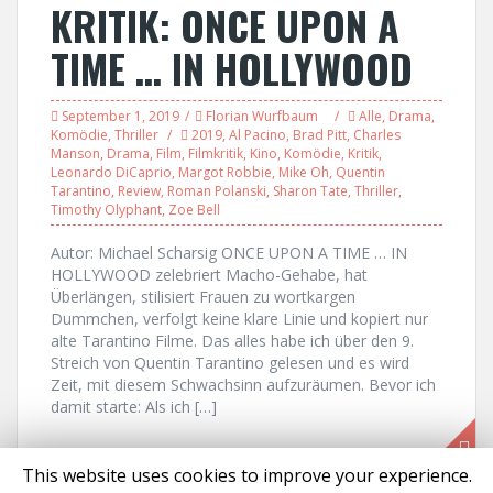
KRITIK: ONCE UPON A
TIME … IN HOLLYWOOD
September 1, 2019
Florian Wurfbaum
Alle
,
Drama
,
Komödie
,
Thriller
2019
,
Al Pacino
,
Brad Pitt
,
Charles
Manson
,
Drama
,
Film
,
Filmkritik
,
Kino
,
Komödie
,
Kritik
,
Leonardo DiCaprio
,
Margot Robbie
,
Mike Oh
,
Quentin
Tarantino
,
Review
,
Roman Polanski
,
Sharon Tate
,
Thriller
,
Timothy Olyphant
,
Zoe Bell
Autor: Michael Scharsig ONCE UPON A TIME … IN
HOLLYWOOD zelebriert Macho-Gehabe, hat
Überlängen, stilisiert Frauen zu wortkargen
Dummchen, verfolgt keine klare Linie und kopiert nur
alte Tarantino Filme. Das alles habe ich über den 9.
Streich von Quentin Tarantino gelesen und es wird
Zeit, mit diesem Schwachsinn aufzuräumen. Bevor ich
damit starte: Als ich […]
This website uses cookies to improve your experience.