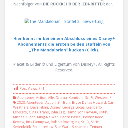
Nachfolger von
DIE RÜCKKEHR DER JEDI-RITTER
dar.
Hier
könnt ihr bei einem Abschluss eines Disney+
Abonnements die ersten beiden Staffeln von
„The Mandalorian“ kucken (Click).
Plakat & Bilder © und Eigentum von Disney+. All Rights
Reserved.
Post Views:
741
Abenteuer
,
Action
,
Alle
,
Drama
,
Komödie
,
Sci-Fi
,
Western
2020
,
Abenteuer
,
Action
,
Bill Burr
,
Bryce Dallas Howard
,
Carl
Weathers
,
Dave Filoni
,
Disney
,
George Lucas
,
Giancarlo
Esposito
,
Gina Carano
,
John Leguizamo
,
Jon Favreau
,
Kritik
,
Michael Biehn
,
Ming-Na Wen
,
Pedro Pascal
,
Peyton Reed
,
Review
,
Rick Famuyiwa
,
Robert Rodriguez
,
Sci-Fi
,
Serie
,
Serienkritik
,
Serienreview
,
Star Wars
,
Streaming
,
Temuera