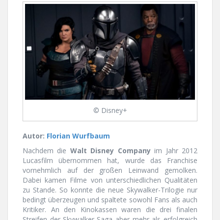
© Disney+
Autor:
Florian Wurfbaum
Nachdem die
Walt Disney Company
im Jahr 2012
Lucasfilm übernommen hat, wurde das Franchise
vornehmlich auf der großen Leinwand gemolken.
Dabei kamen Filme von unterschiedlichen Qualitäten
zu Stande. So konnte die neue Skywalker-Trilogie nur
bedingt überzeugen und spaltete sowohl Fans als auch
Kritiker. An den Kinokassen waren die drei finalen
Streifen der Skywalker-Saga aber mehr als erfolgreich