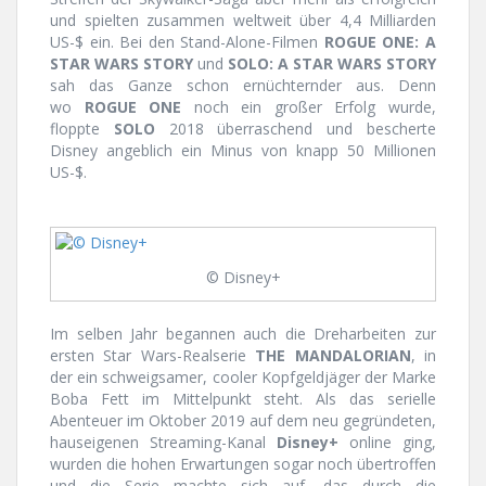
und spielten zusammen weltweit über 4,4 Milliarden
US-$ ein. Bei den Stand-Alone-Filmen
ROGUE ONE: A
STAR WARS STORY
und
SOLO: A STAR WARS STORY
sah das Ganze schon ernüchternder aus. Denn
wo
ROGUE ONE
noch ein großer Erfolg wurde,
floppte
SOLO
2018 überraschend und bescherte
Disney angeblich ein Minus von knapp 50 Millionen
US-$.
© Disney+
Im selben Jahr begannen auch die Dreharbeiten zur
ersten Star Wars-Realserie
THE MANDALORIAN
, in
der ein schweigsamer, cooler Kopfgeldjäger der Marke
Boba Fett im Mittelpunkt steht. Als das serielle
Abenteuer im Oktober 2019 auf dem neu gegründeten,
hauseigenen Streaming-Kanal
Disney+
online ging,
wurden die hohen Erwartungen sogar noch übertroffen
und die Serie machte sich auf, das durch die