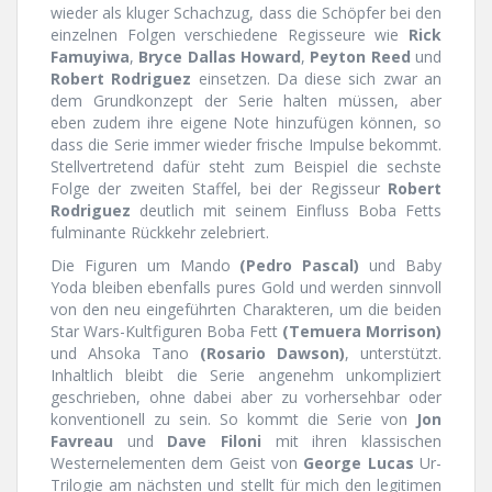
wieder als kluger Schachzug, dass die Schöpfer bei den
einzelnen Folgen verschiedene Regisseure wie
Rick
Famuyiwa
,
Bryce Dallas Howard
,
Peyton Reed
und
Robert Rodriguez
einsetzen. Da diese sich zwar an
dem Grundkonzept der Serie halten müssen, aber
eben zudem ihre eigene Note hinzufügen können, so
dass die Serie immer wieder frische Impulse bekommt.
Stellvertretend dafür steht zum Beispiel die sechste
Folge der zweiten Staffel, bei der Regisseur
Robert
Rodriguez
deutlich mit seinem Einfluss Boba Fetts
fulminante Rückkehr zelebriert.
Die Figuren um Mando
(Pedro Pascal)
und Baby
Yoda bleiben ebenfalls pures Gold und werden sinnvoll
von den neu eingeführten Charakteren, um die beiden
Star Wars-Kultfiguren Boba Fett
(Temuera Morrison)
und Ahsoka Tano
(Rosario Dawson)
, unterstützt.
Inhaltlich bleibt die Serie angenehm unkompliziert
geschrieben, ohne dabei aber zu vorhersehbar oder
konventionell zu sein. So kommt die Serie von
Jon
Favreau
und
Dave Filoni
mit ihren klassischen
Westernelementen dem Geist von
George Lucas
Ur-
Trilogie am nächsten und stellt für mich den legitimen