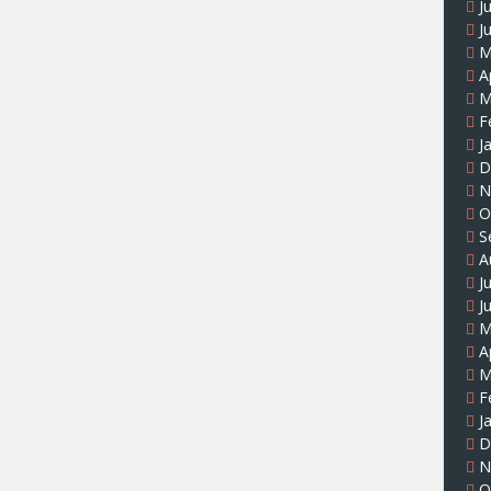
J
J
M
A
M
F
J
D
N
O
S
A
J
J
M
A
M
F
J
D
N
O