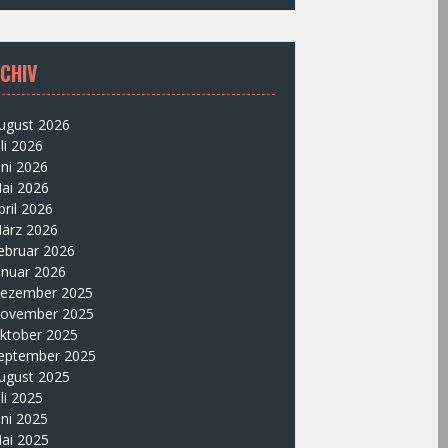
CHIV
ugust 2026
uli 2026
uni 2026
ai 2026
pril 2026
ärz 2026
ebruar 2026
anuar 2026
ezember 2025
ovember 2025
ktober 2025
eptember 2025
ugust 2025
uli 2025
uni 2025
ai 2025