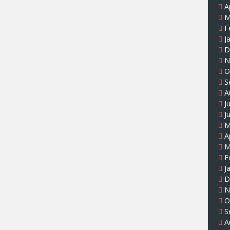
A
M
F
J
D
N
O
S
A
J
J
M
A
M
F
J
D
N
O
S
A