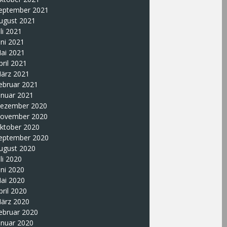
eptember 2021
ugust 2021
uli 2021
uni 2021
ai 2021
pril 2021
ärz 2021
ebruar 2021
anuar 2021
ezember 2020
ovember 2020
ktober 2020
eptember 2020
ugust 2020
uli 2020
uni 2020
ai 2020
pril 2020
ärz 2020
ebruar 2020
anuar 2020