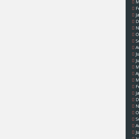
M
F
J
D
N
O
S
A
J
J
M
A
M
F
J
D
N
O
S
A
J
J