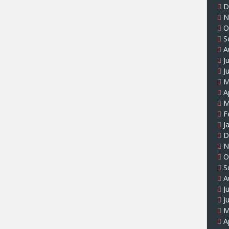
D
N
O
S
A
J
J
M
A
M
F
J
D
N
O
S
A
J
J
M
A