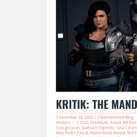
KRITIK: THE MAND
Dezember 28, 2020
Entertainment Blog
Western
2020
,
Abenteuer
,
Action
,
Bill Burr
George Lucas
,
Giancarlo Esposito
,
Gina Caran
Wen
,
Pedro Pascal
,
Peyton Reed
,
Review
,
Rick 