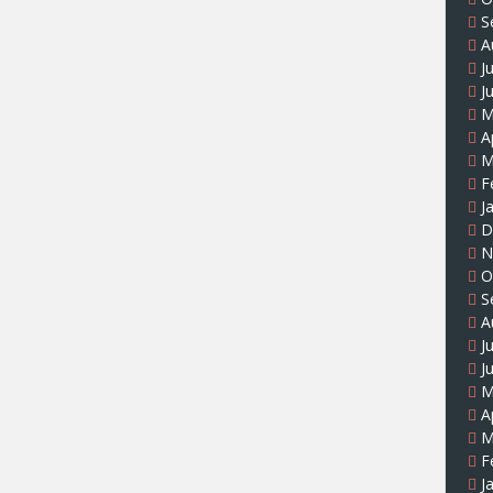
S
A
J
J
M
A
M
F
J
D
N
O
S
A
J
J
M
A
M
F
J