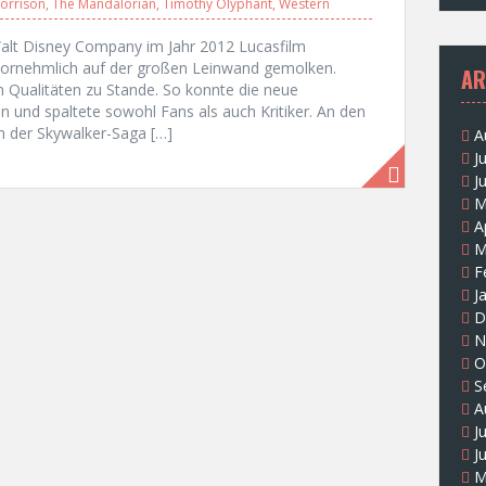
orrison
,
The Mandalorian
,
Timothy Olyphant
,
Western
alt Disney Company im Jahr 2012 Lucasfilm
ornehmlich auf der großen Leinwand gemolken.
AR
 Qualitäten zu Stande. So konnte die neue
n und spaltete sowohl Fans als auch Kritiker. An den
en der Skywalker-Saga […]
A
J
J
M
A
M
F
J
D
N
O
S
A
J
J
M