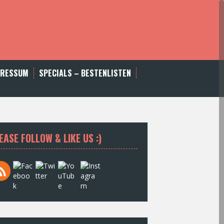
PRESSUM
SPECIALS – BESTENLISTEN
EASE FOLLOW & LIKE US :)