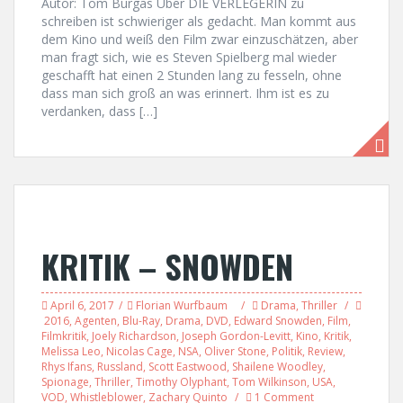
Autor: Tom Burgas Über DIE VERLEGERIN zu
schreiben ist schwieriger als gedacht. Man kommt aus
dem Kino und weiß den Film zwar einzuschätzen, aber
man fragt sich, wie es Steven Spielberg mal wieder
geschafft hat einen 2 Stunden lang zu fesseln, ohne
dass man sich groß an was erinnert. Ihm ist es zu
verdanken, dass […]
KRITIK – SNOWDEN
April 6, 2017
Florian Wurfbaum
Drama
,
Thriller
2016
,
Agenten
,
Blu-Ray
,
Drama
,
DVD
,
Edward Snowden
,
Film
,
Filmkritik
,
Joely Richardson
,
Joseph Gordon-Levitt
,
Kino
,
Kritik
,
Melissa Leo
,
Nicolas Cage
,
NSA
,
Oliver Stone
,
Politik
,
Review
,
Rhys Ifans
,
Russland
,
Scott Eastwood
,
Shailene Woodley
,
Spionage
,
Thriller
,
Timothy Olyphant
,
Tom Wilkinson
,
USA
,
VOD
,
Whistleblower
,
Zachary Quinto
1 Comment