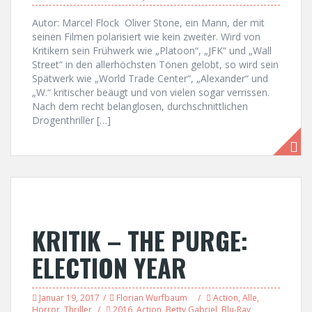
Autor: Marcel Flock Oliver Stone, ein Mann, der mit
seinen Filmen polarisiert wie kein zweiter. Wird von
Kritikern sein Frühwerk wie „Platoon“, „JFK“ und „Wall
Street“ in den allerhöchsten Tönen gelobt, so wird sein
Spätwerk wie „World Trade Center“, „Alexander“ und
„W.“ kritischer beäugt und von vielen sogar verrissen.
Nach dem recht belanglosen, durchschnittlichen
Drogenthriller […]
KRITIK – THE PURGE:
ELECTION YEAR
Januar 19, 2017
Florian Wurfbaum
Action
,
Alle
,
Horror
,
Thriller
2016
,
Action
,
Betty Gabriel
,
Blu-Ray
,