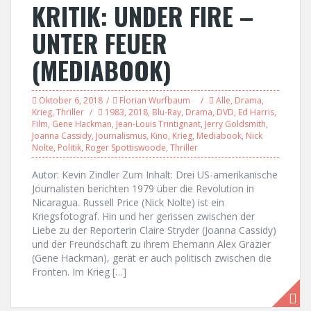
KRITIK: UNDER FIRE –
UNTER FEUER
(MEDIABOOK)
Oktober 6, 2018
Florian Wurfbaum
Alle
,
Drama
,
Krieg
,
Thriller
1983
,
2018
,
Blu-Ray
,
Drama
,
DVD
,
Ed Harris
,
Film
,
Gene Hackman
,
Jean-Louis Trintignant
,
Jerry Goldsmith
,
Joanna Cassidy
,
Journalismus
,
Kino
,
Krieg
,
Mediabook
,
Nick
Nolte
,
Politik
,
Roger Spottiswoode
,
Thriller
Autor: Kevin Zindler Zum Inhalt: Drei US-amerikanische
Journalisten berichten 1979 über die Revolution in
Nicaragua. Russell Price (Nick Nolte) ist ein
Kriegsfotograf. Hin und her gerissen zwischen der
Liebe zu der Reporterin Claire Stryder (Joanna Cassidy)
und der Freundschaft zu ihrem Ehemann Alex Grazier
(Gene Hackman), gerät er auch politisch zwischen die
Fronten. Im Krieg […]