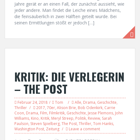
Jahre gerät er an einen Fall, der zunächst aussieht, wie
jeder andere. Man findet die Leiche eines Mädchens,
die feinsäuberlich in zwei Hälften geteilt wurde. Bei
seinen Ermittlungen stößt er jedoch […]
KRITIK: DIE VERLEGERIN
– THE POST
Februar 24, 2018
Tom
Alle
,
Drama
,
Geschichte
,
Thriller
2017
,
70er
,
Alison Brie
,
Bob Odenkirk
,
Carrie
Coon
,
Drama
,
Film
,
Filmkritik
,
Geschichte
,
Jesse Plemons
,
John
Williams
,
Kino
,
Kritik
,
Meryl Streep
,
Politik
,
Review
,
Sarah
Paulson
,
Steven Spielberg
,
The Post
,
Thriller
,
Tom Hanks
,
Washington Post
,
Zeitung
Leave a comment