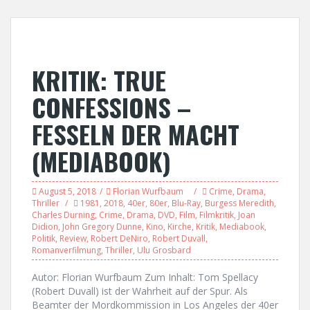
KRITIK: TRUE
CONFESSIONS –
FESSELN DER MACHT
(MEDIABOOK)
August 5, 2018
Florian Wurfbaum
Crime
,
Drama
,
Thriller
1981
,
2018
,
40er
,
80er
,
Blu-Ray
,
Burgess Meredith
,
Charles Durning
,
Crime
,
Drama
,
DVD
,
Film
,
Filmkritik
,
Joan
Didion
,
John Gregory Dunne
,
Kino
,
Kirche
,
Kritik
,
Mediabook
,
Politik
,
Review
,
Robert DeNiro
,
Robert Duvall
,
Romanverfilmung
,
Thriller
,
Ulu Grosbard
Autor: Florian Wurfbaum Zum Inhalt: Tom Spellacy
(Robert Duvall) ist der Wahrheit auf der Spur. Als
Beamter der Mordkommission in Los Angeles der 40er