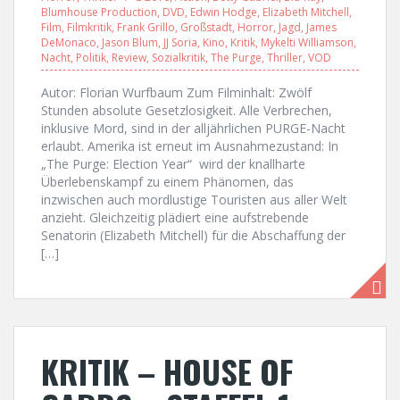
Blumhouse Production
,
DVD
,
Edwin Hodge
,
Elizabeth Mitchell
,
Film
,
Filmkritik
,
Frank Grillo
,
Großstadt
,
Horror
,
Jagd
,
James
DeMonaco
,
Jason Blum
,
JJ Soria
,
Kino
,
Kritik
,
Mykelti Williamson
,
Nacht
,
Politik
,
Review
,
Sozialkritik
,
The Purge
,
Thriller
,
VOD
Autor: Florian Wurfbaum Zum Filminhalt: Zwölf
Stunden absolute Gesetzlosigkeit. Alle Verbrechen,
inklusive Mord, sind in der alljährlichen PURGE-Nacht
erlaubt. Amerika ist erneut im Ausnahmezustand: In
„The Purge: Election Year“ wird der knallharte
Überlebenskampf zu einem Phänomen, das
inzwischen auch mordlustige Touristen aus aller Welt
anzieht. Gleichzeitig plädiert eine aufstrebende
Senatorin (Elizabeth Mitchell) für die Abschaffung der
[…]
KRITIK – HOUSE OF