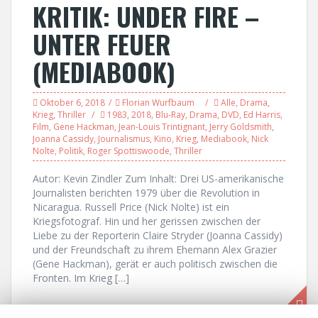
KRITIK: UNDER FIRE –
UNTER FEUER
(MEDIABOOK)
Oktober 6, 2018
Florian Wurfbaum
Alle
,
Drama
,
Krieg
,
Thriller
1983
,
2018
,
Blu-Ray
,
Drama
,
DVD
,
Ed Harris
,
Film
,
Gene Hackman
,
Jean-Louis Trintignant
,
Jerry Goldsmith
,
Joanna Cassidy
,
Journalismus
,
Kino
,
Krieg
,
Mediabook
,
Nick
Nolte
,
Politik
,
Roger Spottiswoode
,
Thriller
Autor: Kevin Zindler Zum Inhalt: Drei US-amerikanische
Journalisten berichten 1979 über die Revolution in
Nicaragua. Russell Price (Nick Nolte) ist ein
Kriegsfotograf. Hin und her gerissen zwischen der
Liebe zu der Reporterin Claire Stryder (Joanna Cassidy)
und der Freundschaft zu ihrem Ehemann Alex Grazier
(Gene Hackman), gerät er auch politisch zwischen die
Fronten. Im Krieg […]