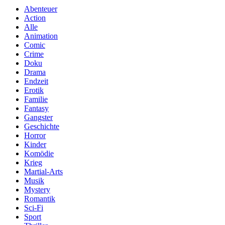
Abenteuer
Action
Alle
Animation
Comic
Crime
Doku
Drama
Endzeit
Erotik
Familie
Fantasy
Gangster
Geschichte
Horror
Kinder
Komödie
Krieg
Martial-Arts
Musik
Mystery
Romantik
Sci-Fi
Sport