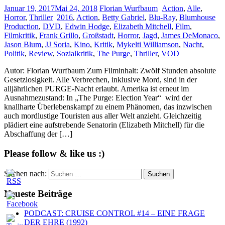
Januar 19, 2017
Mai 24, 2018
Florian Wurfbaum
Action
,
Alle
,
Horror
,
Thriller
2016
,
Action
,
Betty Gabriel
,
Blu-Ray
,
Blumhouse
Production
,
DVD
,
Edwin Hodge
,
Elizabeth Mitchell
,
Film
,
Filmkritik
,
Frank Grillo
,
Großstadt
,
Horror
,
Jagd
,
James DeMonaco
,
Jason Blum
,
JJ Soria
,
Kino
,
Kritik
,
Mykelti Williamson
,
Nacht
,
Politik
,
Review
,
Sozialkritik
,
The Purge
,
Thriller
,
VOD
Autor: Florian Wurfbaum Zum Filminhalt: Zwölf Stunden absolute
Gesetzlosigkeit. Alle Verbrechen, inklusive Mord, sind in der
alljährlichen PURGE-Nacht erlaubt. Amerika ist erneut im
Ausnahmezustand: In „The Purge: Election Year“ wird der
knallharte Überlebenskampf zu einem Phänomen, das inzwischen
auch mordlustige Touristen aus aller Welt anzieht. Gleichzeitig
plädiert eine aufstrebende Senatorin (Elizabeth Mitchell) für die
Abschaffung der […]
Please follow & like us :)
Suchen nach:
Neueste Beiträge
PODCAST: CRUISE CONTROL #14 – EINE FRAGE
DER EHRE (1992)