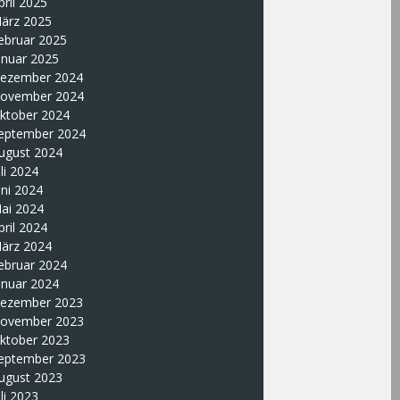
pril 2025
ärz 2025
ebruar 2025
anuar 2025
ezember 2024
ovember 2024
ktober 2024
eptember 2024
ugust 2024
uli 2024
uni 2024
ai 2024
pril 2024
ärz 2024
ebruar 2024
anuar 2024
ezember 2023
ovember 2023
ktober 2023
eptember 2023
ugust 2023
uli 2023