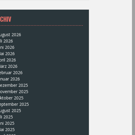
CHIV
ugust 2026
uli 2026
uni 2026
ai 2026
pril 2026
ärz 2026
ebruar 2026
anuar 2026
ezember 2025
ovember 2025
ktober 2025
eptember 2025
ugust 2025
uli 2025
uni 2025
ai 2025