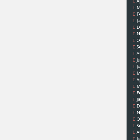
A
M
F
J
D
N
O
S
A
J
J
M
A
M
F
J
D
N
O
S
A
J