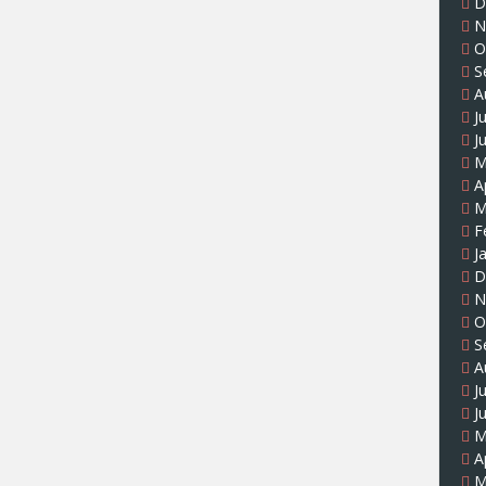
D
N
O
S
A
J
J
M
A
M
F
J
D
N
O
S
A
J
J
M
A
M