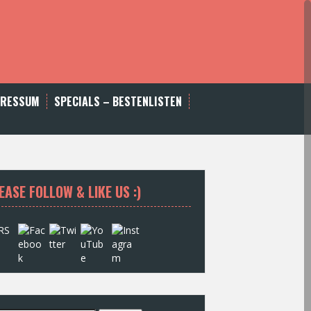
PRESSUM
SPECIALS – BESTENLISTEN
EASE FOLLOW & LIKE US :)