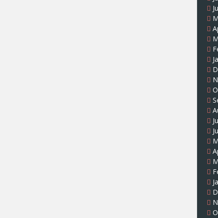
J
M
A
M
F
J
D
N
O
S
A
J
J
M
A
M
F
J
D
N
O