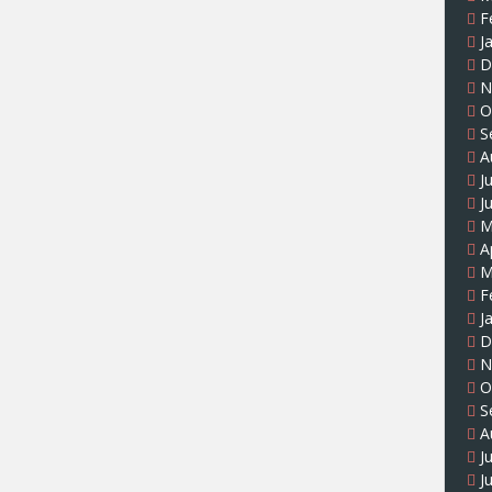
F
J
D
N
O
S
A
J
J
M
A
M
F
J
D
N
O
S
A
J
J