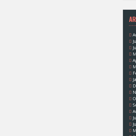
AR
A
J
J
M
A
M
F
J
D
N
O
S
A
J
J
M