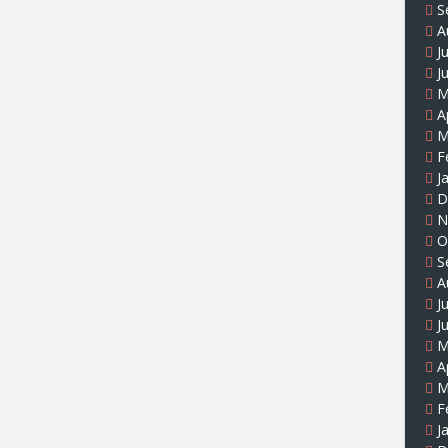
S
A
J
J
M
A
M
F
J
D
N
O
S
A
J
J
M
A
M
F
J