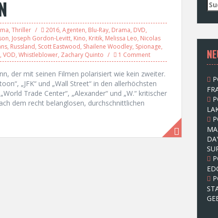
N
S
u
c
ama
,
Thriller
2016
,
Agenten
,
Blu-Ray
,
Drama
,
DVD
,
h
dson
,
Joseph Gordon-Levitt
,
Kino
,
Kritik
,
Melissa Leo
,
Nicolas
e
ans
,
Russland
,
Scott Eastwood
,
Shailene Woodley
,
Spionage
,
NE
n
,
VOD
,
Whistleblower
,
Zachary Quinto
1 Comment
n
a
n, der mit seinen Filmen polarisiert wie kein zweiter.
P
c
toon“, „JFK“ und „Wall Street“ in den allerhöchsten
FRA
h
„World Trade Center“, „Alexander“ und „W.“ kritischer
P
:
ach dem recht belanglosen, durchschnittlichen
LAK
P
MA
DA
SU
P
ED
P
ST
GE