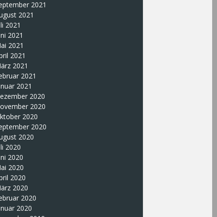
eptember 2021
ugust 2021
uli 2021
uni 2021
ai 2021
pril 2021
ärz 2021
ebruar 2021
anuar 2021
ezember 2020
ovember 2020
ktober 2020
eptember 2020
ugust 2020
uli 2020
uni 2020
ai 2020
pril 2020
ärz 2020
ebruar 2020
anuar 2020