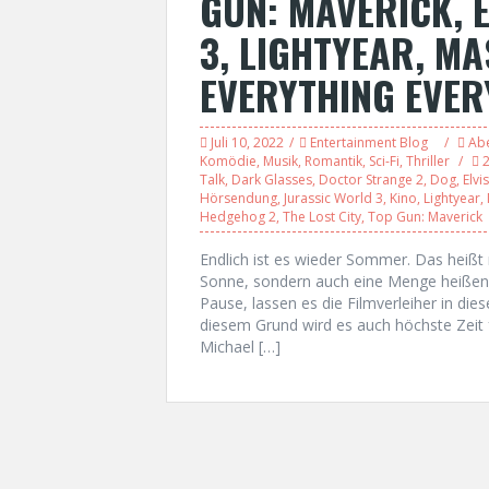
GUN: MAVERICK, 
3, LIGHTYEAR, MA
EVERYTHING EVER
Juli 10, 2022
Entertainment Blog
Ab
Komödie
,
Musik
,
Romantik
,
Sci-Fi
,
Thriller
Talk
,
Dark Glasses
,
Doctor Strange 2
,
Dog
,
Elvis
Hörsendung
,
Jurassic World 3
,
Kino
,
Lightyear
,
Hedgehog 2
,
The Lost City
,
Top Gun: Maverick
Endlich ist es wieder Sommer. Das heißt
Sonne, sondern auch eine Menge heißen 
Pause, lassen es die Filmverleiher in die
diesem Grund wird es auch höchste Zeit f
Michael […]