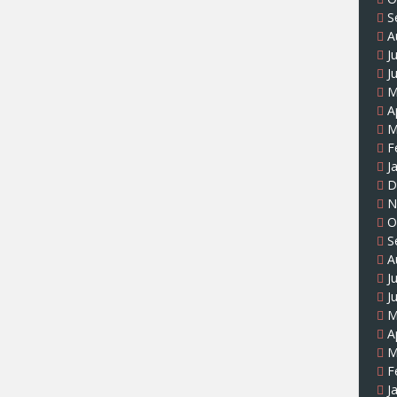
S
A
J
J
M
A
M
F
J
D
N
O
S
A
J
J
M
A
M
F
J