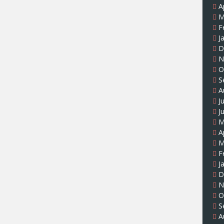
A
M
F
J
D
N
O
S
A
J
J
M
A
M
F
J
D
N
O
S
A