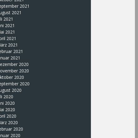
eptember 2021
ugust 2021
uli 2021
uni 2021
ai 2021
pril 2021
ärz 2021
ebruar 2021
anuar 2021
ezember 2020
ovember 2020
ktober 2020
eptember 2020
ugust 2020
uli 2020
uni 2020
ai 2020
pril 2020
ärz 2020
ebruar 2020
anuar 2020