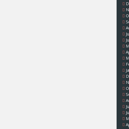
D
N
O
S
A
J
J
M
A
M
F
J
D
N
O
S
A
J
J
M
A