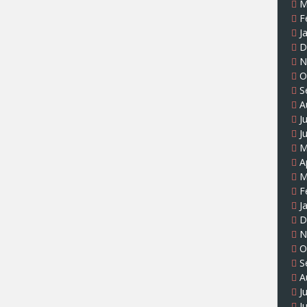
M
F
J
D
N
O
S
A
J
J
M
A
M
F
J
D
N
O
S
A
J
J