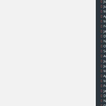
J
J
M
A
M
F
J
D
N
O
S
A
J
J
M
A
M
F
J
D
N
O