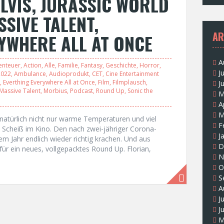
ELVIS, JURASSIC WORLD
SSIVE TALENT,
AR
YWHERE ALL AT ONCE
A
enteuer
,
Action
,
Alle
,
Familie
,
Fantasy
,
Geschichte
,
Horror
,
J
2022
,
Ambulance
,
Audioprodukt
,
CET
,
Cine Entertainment
,
Everthing Everywhere All at Once
,
Film
,
Filmplausch
,
J
Massive Talent
,
Morbius
,
Podcast
,
Round Up
,
Sonic the
M
A
M
 natürlich nicht nur warme Temperaturen und viel
F
Scheiß im Kino. Den nach zwei-jähriger Corona-
J
sem Jahr endlich wieder richtig krachen. Und aus
D
ür ein neues, vollgepacktes Round Up. Florian,
N
O
S
A
J
J
M