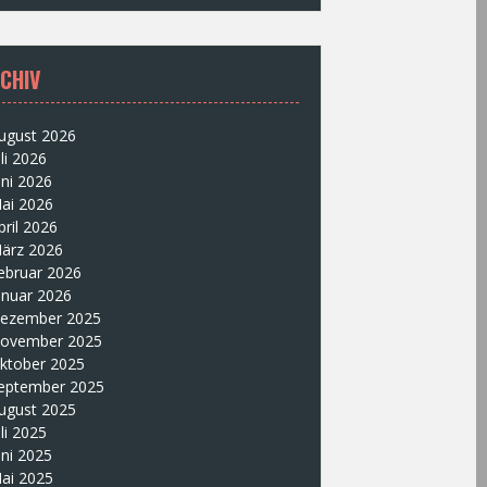
CHIV
ugust 2026
uli 2026
uni 2026
ai 2026
pril 2026
ärz 2026
ebruar 2026
anuar 2026
ezember 2025
ovember 2025
ktober 2025
eptember 2025
ugust 2025
uli 2025
uni 2025
ai 2025