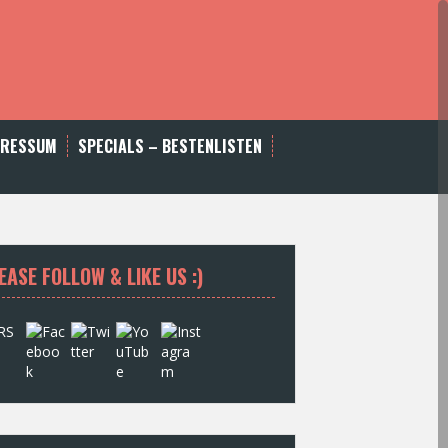
PRESSUM
SPECIALS – BESTENLISTEN
EASE FOLLOW & LIKE US :)