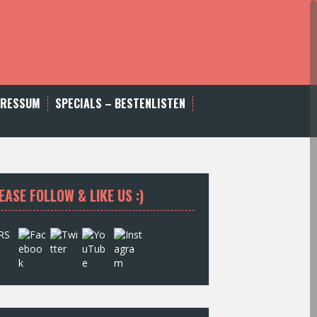
PRESSUM
SPECIALS – BESTENLISTEN
EASE FOLLOW & LIKE US :)