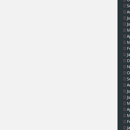
S
A
J
J
M
A
M
F
J
D
N
O
S
A
J
J
M
A
M
F
J