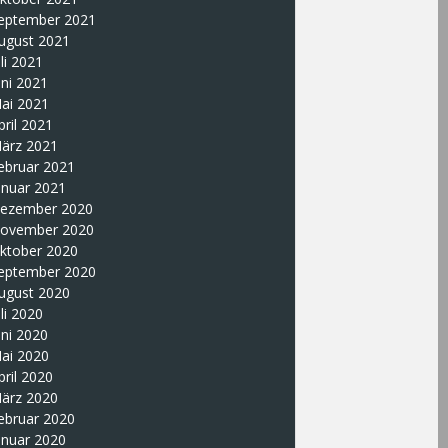
eptember 2021
ugust 2021
uli 2021
uni 2021
ai 2021
pril 2021
ärz 2021
ebruar 2021
anuar 2021
ezember 2020
ovember 2020
ktober 2020
eptember 2020
ugust 2020
uli 2020
uni 2020
ai 2020
pril 2020
ärz 2020
ebruar 2020
anuar 2020