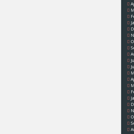
A
M
F
J
D
N
O
S
A
J
J
M
A
M
F
J
D
N
O
S
A