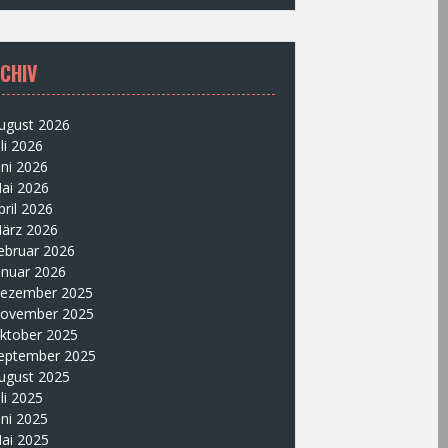
CHIV
ugust 2026
uli 2026
uni 2026
ai 2026
pril 2026
ärz 2026
ebruar 2026
anuar 2026
ezember 2025
ovember 2025
ktober 2025
eptember 2025
ugust 2025
uli 2025
uni 2025
ai 2025