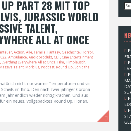
UP PART 28 MIT TOP
S
u
ELVIS, JURASSIC WORLD
c
h
SSIVE TALENT,
e
NE
n
YWHERE ALL AT ONCE
n
a
P
c
enteuer
,
Action
,
Alle
,
Familie
,
Fantasy
,
Geschichte
,
Horror
,
FRA
2022
,
Ambulance
,
Audioprodukt
,
CET
,
Cine Entertainment
h
,
Everthing Everywhere All at Once
,
Film
,
Filmplausch
,
P
:
Massive Talent
,
Morbius
,
Podcast
,
Round Up
,
Sonic the
LAK
P
MA
 natürlich nicht nur warme Temperaturen und viel
DA
Scheiß im Kino. Den nach zwei-jähriger Corona-
SU
sem Jahr endlich wieder richtig krachen. Und aus
P
ür ein neues, vollgepacktes Round Up. Florian,
ED
P
ST
GE