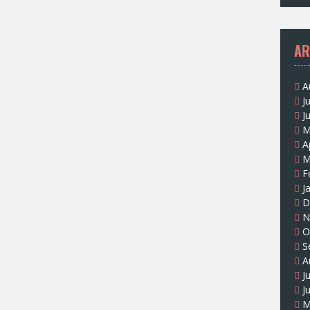
AR
A
J
J
M
A
M
F
J
D
N
O
S
A
J
J
M