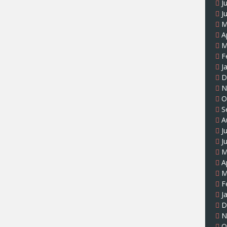
J
J
M
A
M
F
J
D
N
O
S
A
J
J
M
A
M
F
J
D
N
O