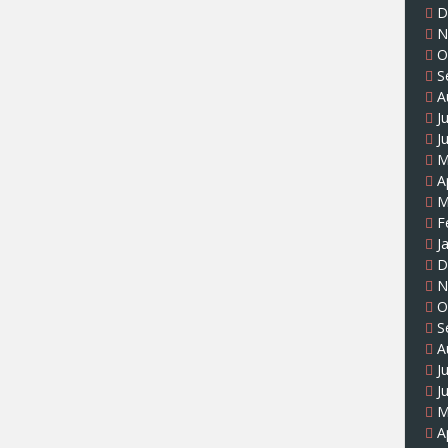
D
N
O
S
A
J
J
M
A
M
F
J
D
N
O
S
A
J
J
M
A