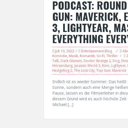
PODCAST: ROUND 
GUN: MAVERICK, 
3, LIGHTYEAR, MA
EVERYTHING EVER
Juli 10, 2022
Entertainment Blog
Ab
Komödie
,
Musik
,
Romantik
,
Sci-Fi
,
Thriller
Talk
,
Dark Glasses
,
Doctor Strange 2
,
Dog
,
Elvis
Hörsendung
,
Jurassic World 3
,
Kino
,
Lightyear
,
Hedgehog 2
,
The Lost City
,
Top Gun: Maverick
Endlich ist es wieder Sommer. Das heißt
Sonne, sondern auch eine Menge heißen 
Pause, lassen es die Filmverleiher in die
diesem Grund wird es auch höchste Zeit f
Michael […]