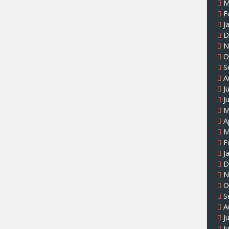
M
F
J
D
N
O
S
A
J
J
M
A
M
F
J
D
N
O
S
A
J
J