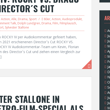
DIRECTOR´S CUT
AR
Action
,
Alle
,
Drama
,
Sport
80er
,
Action
,
Audioprodukt
,
ainment Talk
,
Dolph Lundgren
,
Drama
,
Film
,
Filmplausch
,
ort
,
Sylvester Stallone
A
J
n ROCKY IV per Audiokommentar gefeiert haben,
J
en 2021 erschienenen Director´s Cut ROCKY VS.
M
OCKY IV Audiokommentar-Team um Kevin, Florian
A
 des Director´s Cut und ziehen einen Vergleich zur
M
]
F
J
D
N
O
S
A
TER STALLONE IN
J
J
ETRO-FILM-SPECIAL ALS
M