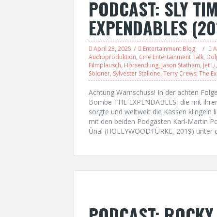
PODCAST: SLY TIM
EXPENDABLES (20
April 23, 2025
Entertainment Blog
A
Audioproduktion
,
Cine Entertainment Talk
,
Dol
Filmplausch
,
Hörsendung
,
Jason Statham
,
Jet Li
Söldner
,
Sylvester Stallone
,
Terry Crews
,
The E
Achtung Warnschuss! In der achten Folge
Bombe THE EXPENDABLES, die mit ihrer
sorgte und weltweit die Kassen klingeln 
mit den beiden Podgästen Karl-Martin 
Ünal (HOLLYWOODTÜRKE, 2019) unter di
PODCAST: ROCKY 