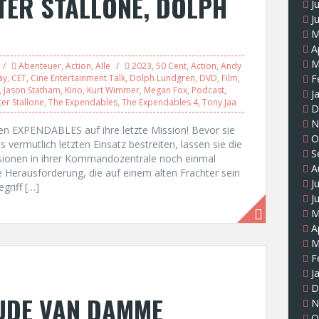
TER STALLONE, DOLPH
J
J
M
A
M
Abenteuer
,
Action
,
Alle
2023
,
50 Cent
,
Action
,
Andy
ay
,
CET
,
Cine Entertainment Talk
,
Dolph Lundgren
,
DVD
,
Film
,
F
,
Jason Statham
,
Kino
,
Kurt Wimmer
,
Megan Fox
,
Podcast
,
J
ter Stallone
,
The Expendables
,
The Expendables 4
,
Tony Jaa
D
N
den EXPENDABLES auf ihre letzte Mission! Bevor sie
O
vermutlich letzten Einsatz bestreiten, lassen sie die
S
sionen in ihrer Kommandozentrale noch einmal
A
ße Herausforderung, die auf einem alten Frachter sein
J
griff […]
J
M
A
M
F
J
D
AUDE VAN DAMME
N
O