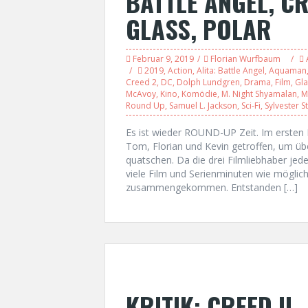
BATTLE ANGEL, CR
GLASS, POLAR
Februar 9, 2019
Florian Wurfbaum
2019
,
Action
,
Alita: Battle Angel
,
Aquaman
Creed 2
,
DC
,
Dolph Lundgren
,
Drama
,
Film
,
Gla
McAvoy
,
Kino
,
Komödie
,
M. Night Shyamalan
,
M
Round Up
,
Samuel L. Jackson
,
Sci-Fi
,
Sylvester S
Es ist wieder ROUND-UP Zeit. Im ersten
Tom, Florian und Kevin getroffen, um üb
quatschen. Da die drei Filmliebhaber jed
viele Film und Serienminuten wie möglich 
zusammengekommen. Entstanden […]
KRITIK: CREED II