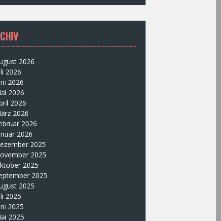
CHIV
ugust 2026
uli 2026
uni 2026
ai 2026
pril 2026
ärz 2026
ebruar 2026
anuar 2026
ezember 2025
ovember 2025
ktober 2025
eptember 2025
ugust 2025
uli 2025
uni 2025
ai 2025