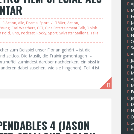
A
NTAR
M
F
J
Action
,
Alle
,
Drama
,
Sport
80er
,
Action
,
 Young
,
Carl Weathers
,
CET
,
Cine Entertainment Talk
,
Dolph
D
n Pold
,
Kino
,
Podcast
,
Rocky
,
Sport
,
Sylvester Stallone
,
Talia
N
O
S
lcher zum Beispiel unser Florian gehört – ist die
A
nd zeitlos. Die Musik, die Trainingsmontagen –
J
ortmuffel zumindest darüber nachdenken, ein bissl in
J
anderen dabei zusehen, wie sie hingehen). Teil 4 ist
M
A
M
F
J
D
N
O
PENDABLES 4 (JASON
S
A