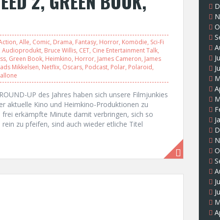
EED 2, GREEN BOOK,
D
N
O
S
Action
,
Alle
,
Comic
,
Drama
,
Fantasy
,
Horror
,
Komödie
,
Sci-Fi
A
,
Audioprodukt
,
Bruce Willis
,
CET
,
Cine Entertainment Talk
,
J
ss
,
Green Book
,
Heimkino
,
Horror
,
James Cameron
,
James
ads Mikkelsen
,
Netflix
,
Oscars
,
Podcast
,
Polar
,
Polaroid
,
J
tallone
M
A
 ROUND-UP des Jahres haben sich unsere Filmjunkies
M
er aktuelle Kino und Heimkino-Produktionen zu
F
e frei erkämpfte Minute damit verbringen, sich so
J
rein zu pfeifen, sind auch wieder etliche Titel
D
N
O
S
A
J
J
M
A