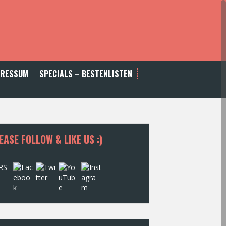
PRESSUM
SPECIALS – BESTENLISTEN
EASE FOLLOW & LIKE US :)