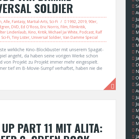
IVERSAL SOLDIER
S
A
J
n
,
Alle
,
Fantasy
,
Martial-Arts
,
Sci-Fi
1992
,
2019
,
90er
,
J
dgren
,
DVD
,
Ed O'Ross
,
Eric Norris
,
Film
,
Filmkritik
,
M
lter Lindenlaub
,
Kino
,
Kritik
,
Michael Jai White
,
Podcast
,
Ralf
,
Sci-Fi
,
Tiny Lister
,
Universal Soldier
,
Van Damme Special
A
M
ste wirkliche Kino-Blockbuster mit unserem Spagat-
F
nspiel angeht, da haben seine vorigen Werke schon
J
d von Projekt zu Projekt immer mehr eingespielt.
D
er tief im B-Movie-Sumpf verhaftet, haben nie die
N
O
S
A
J
J
M
A
P PART 11 MIT ALITA:
M
F
J