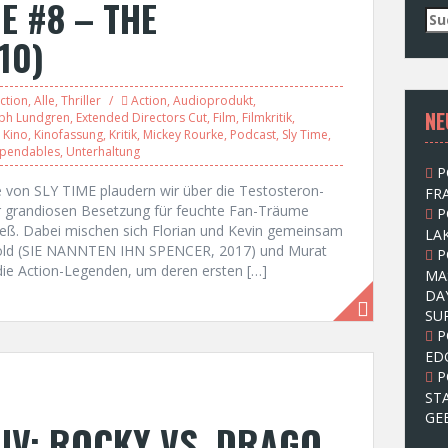
E #8 – THE
S
u
10)
c
h
e
ction
,
Alle
,
Thriller
Action
,
Audioprodukt
,
NE
n
ph Lundgren
,
Extended Directors Cut
,
Film
,
Filmkritik
,
,
Kino
,
Kinofassung
,
Kritik
,
Mickey Rourke
,
Podcast
,
Sly Time
,
n
xpendables
,
Unterhaltung
a
P
c
 von SLY TIME plaudern wir über die Testosteron-
FRA
h
 grandiosen Besetzung für feuchte Fan-Träume
P
:
ließ. Dabei mischen sich Florian und Kevin gemeinsam
LAK
Pold (SIE NANNTEN IHN SPENCER, 2017) und Murat
P
e Action-Legenden, um deren ersten […]
MA
DA
SU
P
ED
P
ST
GE
IV: ROCKY VS. DRAGO