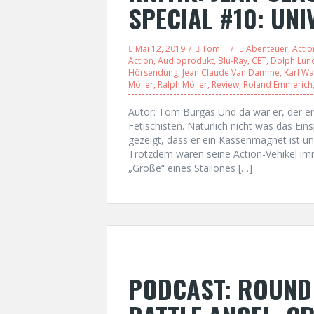
SPECIAL #10: UN
Mai 12, 2019
Tom
Abenteuer
,
Actio
Action
,
Audioprodukt
,
Blu-Ray
,
CET
,
Dolph Lun
Hörsendung
,
Jean Claude Van Damme
,
Karl Wa
Möller
,
Ralph Möller
,
Review
,
Roland Emmerich
Autor: Tom Burgas Und da war er, der er
Fetischisten. Natürlich nicht was das Ei
gezeigt, dass er ein Kassenmagnet ist un
Trotzdem waren seine Action-Vehikel imm
„Größe“ eines Stallones […]
PODCAST: ROUND U