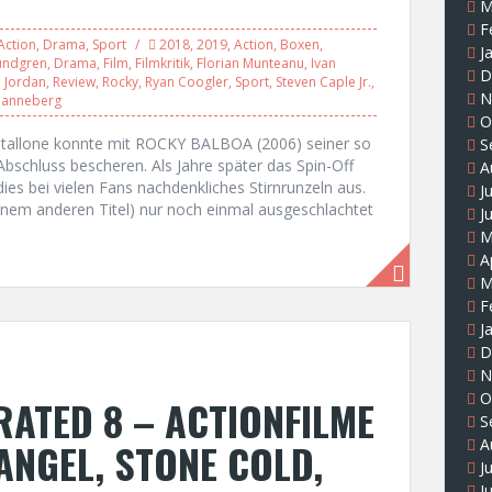
M
F
Action
,
Drama
,
Sport
2018
,
2019
,
Action
,
Boxen
,
J
undgren
,
Drama
,
Film
,
Filmkritik
,
Florian Munteanu
,
Ivan
D
. Jordan
,
Review
,
Rocky
,
Ryan Coogler
,
Sport
,
Steven Caple Jr.
,
N
anneberg
O
r Stallone konnte mit ROCKY BALBOA (2006) seiner so
S
Abschluss bescheren. Als Jahre später das Spin-Off
A
es bei vielen Fans nachdenkliches Stirnrunzeln aus.
J
inem anderen Titel) nur noch einmal ausgeschlachtet
J
M
A
M
F
J
D
N
O
ATED 8 – ACTIONFILME
S
ANGEL, STONE COLD,
A
J
J