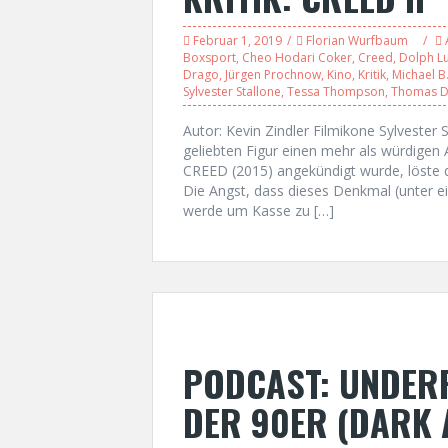
Februar 1, 2019
Florian Wurfbaum
Boxsport
,
Cheo Hodari Coker
,
Creed
,
Dolph L
Drago
,
Jürgen Prochnow
,
Kino
,
Kritik
,
Michael B
Sylvester Stallone
,
Tessa Thompson
,
Thomas D
Autor: Kevin Zindler Filmikone Sylveste
geliebten Figur einen mehr als würdigen 
CREED (2015) angekündigt wurde, löste di
Die Angst, dass dieses Denkmal (unter e
werde um Kasse zu […]
PODCAST: UNDERR
DER 90ER (DARK 