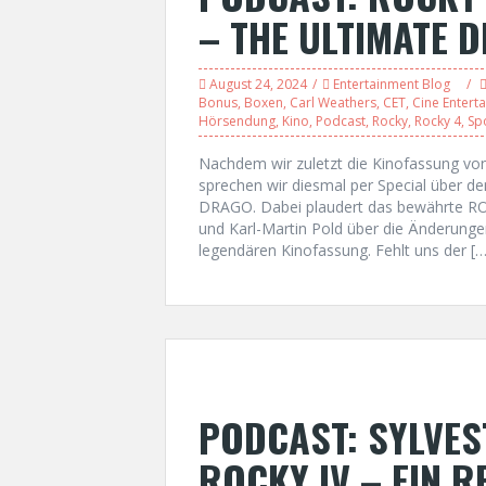
– THE ULTIMATE 
August 24, 2024
Entertainment Blog
Bonus
,
Boxen
,
Carl Weathers
,
CET
,
Cine Entert
Hörsendung
,
Kino
,
Podcast
,
Rocky
,
Rocky 4
,
Sp
Nachdem wir zuletzt die Kinofassung vo
sprechen wir diesmal per Special über d
DRAGO. Dabei plaudert das bewährte R
und Karl-Martin Pold über die Änderungen
legendären Kinofassung. Fehlt uns der […
PODCAST: SYLVES
ROCKY IV – EIN R