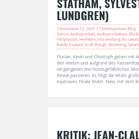
STATHAM, SYLVES
LUNDGREN)
November 12, 2023
Entertainment Blog
Garcia
,
Audioprodukt
,
Audioproduktion
,
Blu-R
Filmplausch
,
Heimkino
,
Hörsendung
,
Iko Uwais
Randy Couture
,
Scott Waugh
,
Streaming
,
Sylves
Florian, Kevin und Christoph gehen mit 
den Vierten und aufgrund des Kassenflops 
vergangenen drei hundsgefährlichen Mis
Revue passieren. Es folgt die letzte gro
explosives Finale findet. Nein, mit dem Be
KRITIK: JEAN-CL