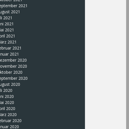
eptember 2021
ugust 2021
uli 2021
uni 2021
ai 2021
pril 2021
ärz 2021
ebruar 2021
anuar 2021
ezember 2020
ovember 2020
ktober 2020
eptember 2020
ugust 2020
uli 2020
uni 2020
ai 2020
pril 2020
ärz 2020
ebruar 2020
anuar 2020