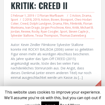
KRITIK: CREED II
Februar 1, 2019
Florian Wurfbaum
Action
,
Drama
,
Sport
2018
,
2019
,
Action
,
Boxen
,
Boxsport
,
Cheo Hodari
Coker
,
Creed
,
Dolph Lundgren
,
Drama
,
Film
,
Filmkritik
,
Florian
Munteanu
,
Ivan Drago
,
Jürgen Prochnow
,
Kino
,
Kritik
,
Michael B.
Jordan
,
Review
,
Rocky
,
Ryan Coogler
,
Sport
,
Steven Caple Jr.
,
Sylvester Stallone
,
Tessa Thompson
,
Thomas Danneberg
Autor: Kevin Zindler Filmikone Sylvester Stallone
konnte mit ROCKY BALBOA (2006) seiner so geliebten
Figur einen mehr als würdigen Abschluss bescheren.
Als Jahre später das Spin-Off CREED (2015)
angekündigt wurde, löste dies bei vielen Fans
nachdenkliches Stirnrunzeln aus. Die Angst, dass
dieses Denkmal (unter einem anderen Titel) nur noch
einmal ausgeschlachtet werde um Kasse zu […]
This website uses cookies to improve your experience.
We'll assume you're ok with this, but you can opt-out if
Proudly powered by WordPress
|
Theme:
Solon
by aThemes