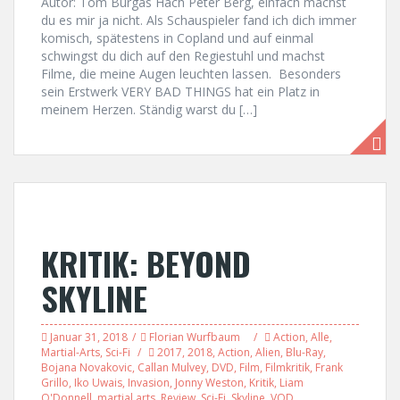
Autor: Tom Burgas Hach Peter Berg, einfach machst
du es mir ja nicht. Als Schauspieler fand ich dich immer
komisch, spätestens in Copland und auf einmal
schwingst du dich auf den Regiestuhl und machst
Filme, die meine Augen leuchten lassen. Besonders
sein Erstwerk VERY BAD THINGS hat ein Platz in
meinem Herzen. Ständig warst du […]
KRITIK: BEYOND
SKYLINE
Januar 31, 2018
Florian Wurfbaum
Action
,
Alle
,
Martial-Arts
,
Sci-Fi
2017
,
2018
,
Action
,
Alien
,
Blu-Ray
,
Bojana Novakovic
,
Callan Mulvey
,
DVD
,
Film
,
Filmkritik
,
Frank
Grillo
,
Iko Uwais
,
Invasion
,
Jonny Weston
,
Kritik
,
Liam
O'Donnell
,
martial arts
,
Review
,
Sci-Fi
,
Skyline
,
VOD