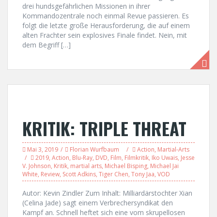
drei hundsgefährlichen Missionen in ihrer
Kommandozentrale noch einmal Revue passieren. Es
folgt die letzte große Herausforderung, die auf einem
alten Frachter sein explosives Finale findet. Nein, mit
dem Begriff […]
KRITIK: TRIPLE THREAT
Mai 3, 2019
Florian Wurfbaum
Action
,
Martial-Arts
2019
,
Action
,
Blu-Ray
,
DVD
,
Film
,
Filmkritik
,
Iko Uwais
,
Jesse
V. Johnson
,
Kritik
,
martial arts
,
Michael Bisping
,
Michael Jai
White
,
Review
,
Scott Adkins
,
Tiger Chen
,
Tony Jaa
,
VOD
Autor: Kevin Zindler Zum Inhalt: Milliardärstochter Xian
(Celina Jade) sagt einem Verbrechersyndikat den
Kampf an. Schnell heftet sich eine vom skrupellosen