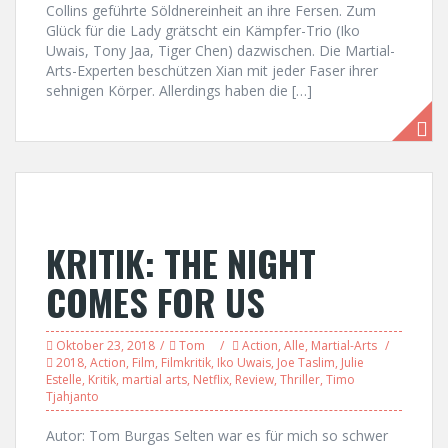
Collins geführte Söldnereinheit an ihre Fersen. Zum
Glück für die Lady grätscht ein Kämpfer-Trio (Iko
Uwais, Tony Jaa, Tiger Chen) dazwischen. Die Martial-
Arts-Experten beschützen Xian mit jeder Faser ihrer
sehnigen Körper. Allerdings haben die […]
KRITIK: THE NIGHT
COMES FOR US
Oktober 23, 2018
Tom
Action
,
Alle
,
Martial-Arts
2018
,
Action
,
Film
,
Filmkritik
,
Iko Uwais
,
Joe Taslim
,
Julie
Estelle
,
Kritik
,
martial arts
,
Netflix
,
Review
,
Thriller
,
Timo
Tjahjanto
Autor: Tom Burgas Selten war es für mich so schwer