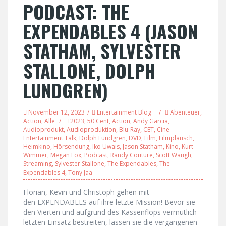
PODCAST: THE
EXPENDABLES 4 (JASON
STATHAM, SYLVESTER
STALLONE, DOLPH
LUNDGREN)
November 12, 2023
Entertainment Blog
Abenteuer
,
Action
,
Alle
2023
,
50 Cent
,
Action
,
Andy Garcia
,
Audioprodukt
,
Audioproduktion
,
Blu-Ray
,
CET
,
Cine
Entertainment Talk
,
Dolph Lundgren
,
DVD
,
Film
,
Filmplausch
,
Heimkino
,
Hörsendung
,
Iko Uwais
,
Jason Statham
,
Kino
,
Kurt
Wimmer
,
Megan Fox
,
Podcast
,
Randy Couture
,
Scott Waugh
,
Streaming
,
Sylvester Stallone
,
The Expendables
,
The
Expendables 4
,
Tony Jaa
Florian, Kevin und Christoph gehen mit
den EXPENDABLES auf ihre letzte Mission! Bevor sie
den Vierten und aufgrund des Kassenflops vermutlich
letzten Einsatz bestreiten, lassen sie die vergangenen