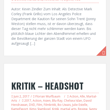
Autor: Kevin Zindler Zum Inhalt: Als Detective Mark
Corley (Frank Grillo) vom Los Angeles Police
Department die Kaution für seinen Sohn Trent (Jonny
Weston) stellen muss, ist er davon überzeugt, dass
dieser Tag nicht mehr schlimmer werden kann. Bis
plötzlich blaue Lichter den Abendhimmel erhellen und
die Bevölkerung der ganzen Stadt von einem UFO
aufgesaugt […]
KRITIK – HEADSHOT
Juni 2, 2017
Florian Wurfbaum
Action
,
Alle
,
Martial-
Arts
2017
,
Action
,
Asien
,
Blu-Ray
,
Chelsea Islan
,
David
Hendrawan
,
DVD
,
Film
,
Filmkritik
,
Iko Uwais
,
Julie Estelle
,
Kampfsport
,
Kimo Stamboel
,
Kritik
,
martial arts
,
Review
,
Sunny