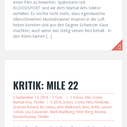
einen Film zu bewerten. Spätestens seit
BLOODSPORT sind wir dem Martial Arts-Sektor
verfallen. Es reichte nicht mehr, dass irgendwelche
ölbeschmierten Muskelmänner Knarren in die Luft
heben konnten und aus den Gegner Schweizer Käse
machten, auch wenn das stetig seinen Reiz behält. In
den 90ern kamen […]
KRITIK: MILE 22
September 13, 2018
Tom
Action
,
Alle
,
Crime
,
Martial-Arts
,
Thriller
2018
,
Action
,
Crime
,
Film
,
Filmkritik
,
Graham Roland
,
Iko Uwais
,
John Malkovich
,
Kino
,
Kritik
,
Lauren
Cohan
,
Lea Carpenter
,
Mark Wahlberg
,
Peter Berg
,
Review
,
Ronda Rousey
,
Thriller