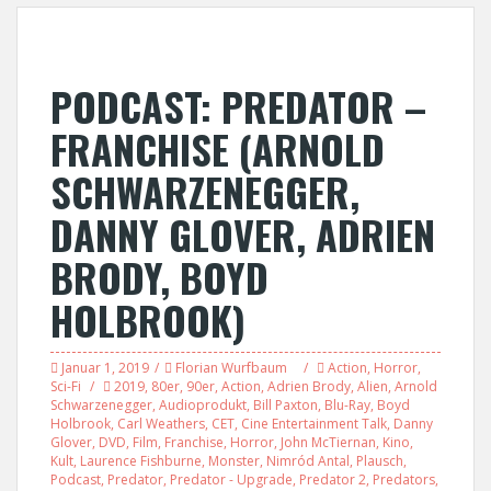
PODCAST: PREDATOR –
FRANCHISE (ARNOLD
SCHWARZENEGGER,
DANNY GLOVER, ADRIEN
BRODY, BOYD
HOLBROOK)
Januar 1, 2019
Florian Wurfbaum
Action
,
Horror
,
Sci-Fi
2019
,
80er
,
90er
,
Action
,
Adrien Brody
,
Alien
,
Arnold
Schwarzenegger
,
Audioprodukt
,
Bill Paxton
,
Blu-Ray
,
Boyd
Holbrook
,
Carl Weathers
,
CET
,
Cine Entertainment Talk
,
Danny
Glover
,
DVD
,
Film
,
Franchise
,
Horror
,
John McTiernan
,
Kino
,
Kult
,
Laurence Fishburne
,
Monster
,
Nimród Antal
,
Plausch
,
Podcast
,
Predator
,
Predator - Upgrade
,
Predator 2
,
Predators
,