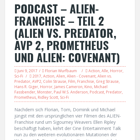
PODCAST – ALIEN-
FRANCHISE – TEIL 2
(ALIEN VS. PREDATOR,
AVP 2, PROMETHEUS
UND ALIEN: COVENANT)
Juni 9, 2017
Florian Wurfbaum
Action
,
Alle
,
Horror
,
Sci-Fi
2017
,
Action
,
Alien
,
Alien - Covenant
,
Alien vs.
Predator
,
AVP2
,
Colin Strause
,
Film
,
Franchise
,
Greg Strause
,
Hans R. Giger
,
Horror
,
James Cameron
,
Kino
,
Michael
Fassbender
,
Monster
,
Paul W.S. Anderson
,
Podcast
,
Predator
,
Prometheus
,
Ridley Scott
,
Sci-Fi
Nachdem sich Florian, Tom, Dominik und Michael
jüngst mit den ursprünglichen vier Filmen des ALIEN-
Franchise rund um Sigourney Weavers Ellen Ripley
beschäftigt haben, kehrt der Cine Entertainment Talk
nun zu den weiteren evolutionären Mutationen der