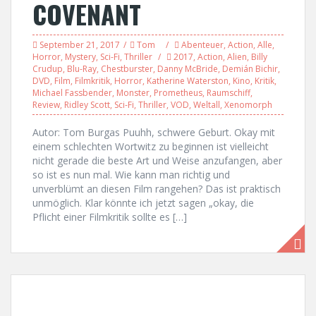
COVENANT
September 21, 2017
Tom
Abenteuer
,
Action
,
Alle
,
Horror
,
Mystery
,
Sci-Fi
,
Thriller
2017
,
Action
,
Alien
,
Billy
Crudup
,
Blu-Ray
,
Chestburster
,
Danny McBride
,
Demián Bichir
,
DVD
,
Film
,
Filmkritik
,
Horror
,
Katherine Waterston
,
Kino
,
Kritik
,
Michael Fassbender
,
Monster
,
Prometheus
,
Raumschiff
,
Review
,
Ridley Scott
,
Sci-Fi
,
Thriller
,
VOD
,
Weltall
,
Xenomorph
Autor: Tom Burgas Puuhh, schwere Geburt. Okay mit
einem schlechten Wortwitz zu beginnen ist vielleicht
nicht gerade die beste Art und Weise anzufangen, aber
so ist es nun mal. Wie kann man richtig und
unverblümt an diesen Film rangehen? Das ist praktisch
unmöglich. Klar könnte ich jetzt sagen „okay, die
Pflicht einer Filmkritik sollte es […]