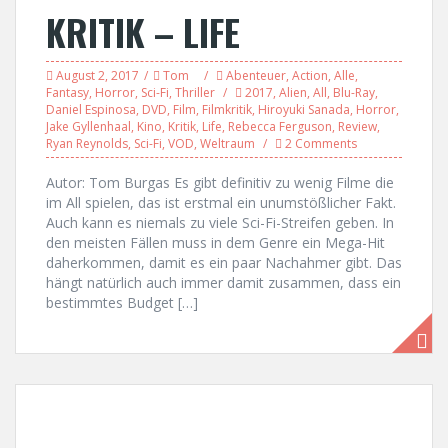
KRITIK – LIFE
August 2, 2017
Tom
Abenteuer
,
Action
,
Alle
,
Fantasy
,
Horror
,
Sci-Fi
,
Thriller
2017
,
Alien
,
All
,
Blu-Ray
,
Daniel Espinosa
,
DVD
,
Film
,
Filmkritik
,
Hiroyuki Sanada
,
Horror
,
Jake Gyllenhaal
,
Kino
,
Kritik
,
Life
,
Rebecca Ferguson
,
Review
,
Ryan Reynolds
,
Sci-Fi
,
VOD
,
Weltraum
2 Comments
Autor: Tom Burgas Es gibt definitiv zu wenig Filme die
im All spielen, das ist erstmal ein unumstößlicher Fakt.
Auch kann es niemals zu viele Sci-Fi-Streifen geben. In
den meisten Fällen muss in dem Genre ein Mega-Hit
daherkommen, damit es ein paar Nachahmer gibt. Das
hängt natürlich auch immer damit zusammen, dass ein
bestimmtes Budget […]