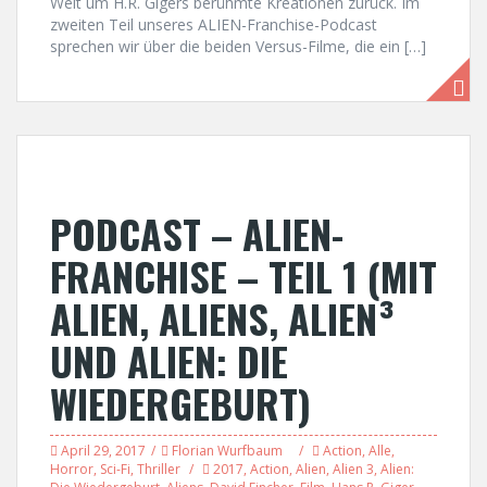
Welt um H.R. Gigers berühmte Kreationen zurück. Im
zweiten Teil unseres ALIEN-Franchise-Podcast
sprechen wir über die beiden Versus-Filme, die ein […]
PODCAST – ALIEN-
FRANCHISE – TEIL 1 (MIT
ALIEN, ALIENS, ALIEN³
UND ALIEN: DIE
WIEDERGEBURT)
April 29, 2017
Florian Wurfbaum
Action
,
Alle
,
Horror
,
Sci-Fi
,
Thriller
2017
,
Action
,
Alien
,
Alien 3
,
Alien: