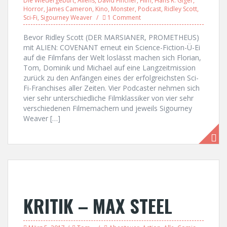
Die Wiedergeburt
,
Aliens
,
David Fincher
,
Film
,
Hans R. Giger
,
Horror
,
James Cameron
,
Kino
,
Monster
,
Podcast
,
Ridley Scott
,
Sci-Fi
,
Sigourney Weaver
1 Comment
Bevor Ridley Scott (DER MARSIANER, PROMETHEUS)
mit ALIEN: COVENANT erneut ein Science-Fiction-Ü-Ei
auf die Filmfans der Welt loslässt machen sich Florian,
Tom, Dominik und Michael auf eine Langzeitmission
zurück zu den Anfängen eines der erfolgreichsten Sci-
Fi-Franchises aller Zeiten. Vier Podcaster nehmen sich
vier sehr unterschiedliche Filmklassiker von vier sehr
verschiedenen Filmemachern und jeweils Sigourney
Weaver […]
KRITIK – MAX STEEL