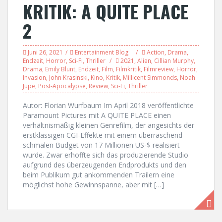
KRITIK: A QUITE PLACE
2
Juni 26, 2021
Entertainment Blog
Action
,
Drama
,
Endzeit
,
Horror
,
Sci-Fi
,
Thriller
2021
,
Alien
,
Cillian Murphy
,
Drama
,
Emily Blunt
,
Endzeit
,
Film
,
Filmkritik
,
Filmreview
,
Horror
,
Invasion
,
John Krasinski
,
Kino
,
Kritik
,
Millicent Simmonds
,
Noah
Jupe
,
Post-Apocalypse
,
Review
,
Sci-Fi
,
Thriller
Autor: Florian Wurfbaum Im April 2018 veröffentlichte
Paramount Pictures mit A QUITE PLACE einen
verhältnismäßig kleinen Genrefilm, der angesichts der
erstklassigen CGI-Effekte mit einem überraschend
schmalen Budget von 17 Millionen US-$ realisiert
wurde. Zwar erhoffte sich das produzierende Studio
aufgrund des überzeugenden Endprodukts und den
beim Publikum gut ankommenden Trailern eine
möglichst hohe Gewinnspanne, aber mit […]