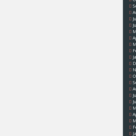
S
A
J
J
M
A
M
F
J
D
N
O
S
A
J
J
M
A
M
F
J