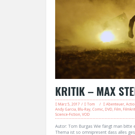
KRITIK – MAX STE
März 5, 2017
Tom
Abenteuer
,
Actio
Andy Garcia
,
Blu-Ray
,
Comic
,
DVD
,
Film
,
Filmkrit
Science-Fiction
,
VOD
Autor: Tom Burgas Wie fängt man bitte e
Thema ist so omnipresent dass alles gesa