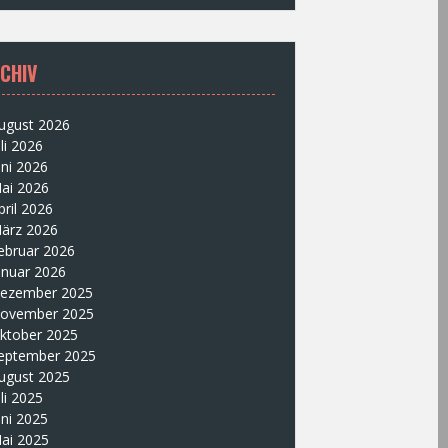
CHIV
ugust 2026
uli 2026
uni 2026
ai 2026
pril 2026
ärz 2026
ebruar 2026
anuar 2026
ezember 2025
ovember 2025
ktober 2025
eptember 2025
ugust 2025
uli 2025
uni 2025
ai 2025