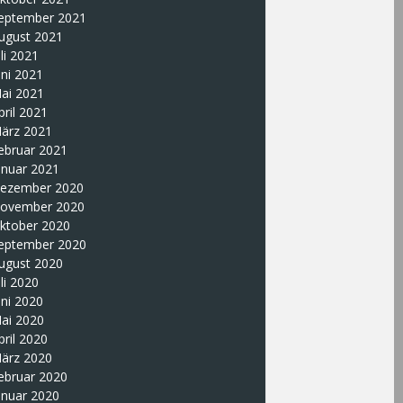
eptember 2021
ugust 2021
uli 2021
uni 2021
ai 2021
pril 2021
ärz 2021
ebruar 2021
anuar 2021
ezember 2020
ovember 2020
ktober 2020
eptember 2020
ugust 2020
uli 2020
uni 2020
ai 2020
pril 2020
ärz 2020
ebruar 2020
anuar 2020