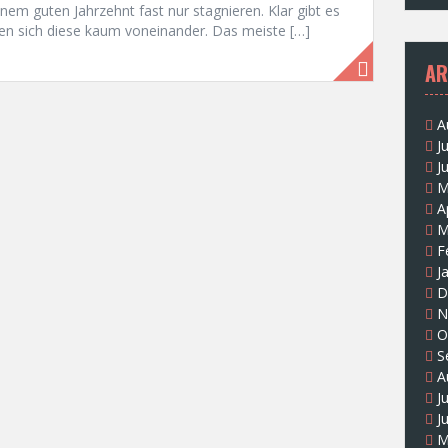
inem guten Jahrzehnt fast nur stagnieren. Klar gibt es
en sich diese kaum voneinander. Das meiste […]
AR
A
J
J
M
A
M
F
J
D
N
O
S
A
J
J
M