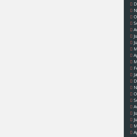
D
N
O
S
A
J
J
M
A
M
F
J
D
N
O
S
A
J
J
M
A