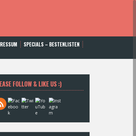
PRESSUM
SPECIALS – BESTENLISTEN
EASE FOLLOW & LIKE US :)