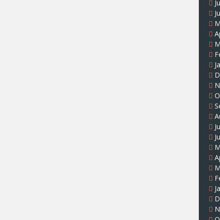
J
J
M
A
M
F
J
D
N
O
S
A
J
J
M
A
M
F
J
D
N
O