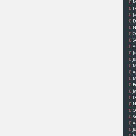
M
F
J
D
N
O
S
A
J
J
M
A
M
F
J
D
N
O
S
A
J
J