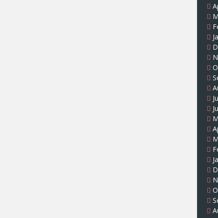
A
M
F
J
D
N
O
S
A
J
J
M
A
M
F
J
D
N
O
S
A