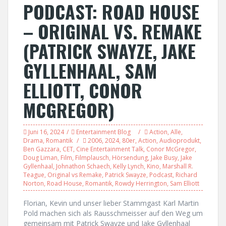
PODCAST: ROAD HOUSE
– ORIGINAL VS. REMAKE
(PATRICK SWAYZE, JAKE
GYLLENHAAL, SAM
ELLIOTT, CONOR
MCGREGOR)
Juni 16, 2024
Entertainment Blog
Action
,
Alle
,
Drama
,
Romantik
2006
,
2024
,
80er
,
Action
,
Audioprodukt
,
Ben Gazzara
,
CET
,
Cine Entertainment Talk
,
Conor McGregor
,
Doug Liman
,
Film
,
Filmplausch
,
Hörsendung
,
Jake Busy
,
Jake
Gyllenhaal
,
Johnathon Schaech
,
Kelly Lynch
,
Kino
,
Marshall R.
Teague
,
Original vs Remake
,
Patrick Swayze
,
Podcast
,
Richard
Norton
,
Road House
,
Romantik
,
Rowdy Herrington
,
Sam Elliott
Florian, Kevin und unser lieber Stammgast Karl Martin
Pold machen sich als Rausschmeisser auf den Weg um
gemeinsam mit Patrick Swayze und Jake Gyllenhaal