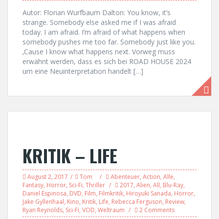
Autor: Florian Wurfbaum Dalton: You know, it’s
strange. Somebody else asked me if I was afraid
today. I am afraid. I’m afraid of what happens when
somebody pushes me too far. Somebody just like you.
‚Cause I know what happens next. Vorweg muss
erwähnt werden, dass es sich bei ROAD HOUSE 2024
um eine Neuinterpretation handelt […]
KRITIK – LIFE
August 2, 2017
Tom
Abenteuer
,
Action
,
Alle
,
Fantasy
,
Horror
,
Sci-Fi
,
Thriller
2017
,
Alien
,
All
,
Blu-Ray
,
Daniel Espinosa
,
DVD
,
Film
,
Filmkritik
,
Hiroyuki Sanada
,
Horror
,
Jake Gyllenhaal
,
Kino
,
Kritik
,
Life
,
Rebecca Ferguson
,
Review
,
Ryan Reynolds
,
Sci-Fi
,
VOD
,
Weltraum
2 Comments