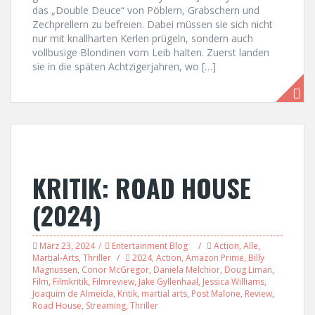
das „Double Deuce“ von Pöblern, Grabschern und
Zechprellern zu befreien. Dabei müssen sie sich nicht
nur mit knallharten Kerlen prügeln, sondern auch
vollbusige Blondinen vom Leib halten. Zuerst landen
sie in die späten Achtzigerjahren, wo […]
KRITIK: ROAD HOUSE
(2024)
März 23, 2024
Entertainment Blog
Action
,
Alle
,
Martial-Arts
,
Thriller
2024
,
Action
,
Amazon Prime
,
Billy
Magnussen
,
Conor McGregor
,
Daniela Melchior
,
Doug Liman
,
Film
,
Filmkritik
,
Filmreview
,
Jake Gyllenhaal
,
Jessica Williams
,
Joaquim de Almeida
,
Kritik
,
martial arts
,
Post Malone
,
Review
,
Road House
,
Streaming
,
Thriller