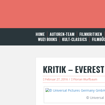
S
k
i
p
t
o
c
HOME
AUTOREN-TEAM
FILMKRITIKEN
o
WUZI BOOKS
KULT-CLASSICS
FILMBÜ
n
t
e
n
t
KRITIK – EVEREST
Februar 27, 2016
Florian Wurfbaum
© Universal