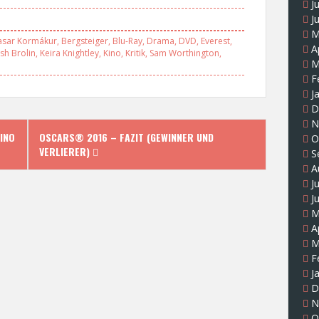
J
J
M
asar Kormákur
,
Bergsteiger
,
Blu-Ray
,
Drama
,
DVD
,
Everest
,
A
osh Brolin
,
Keira Knightley
,
Kino
,
Kritik
,
Sam Worthington
,
M
F
J
D
N
INO
OSCARS® 2016 – FAZIT (GEWINNER UND
O
VERLIERER)
S
A
J
J
M
A
M
F
J
D
N
O