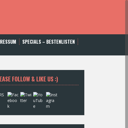
PRESSUM
SPECIALS – BESTENLISTEN
EASE FOLLOW & LIKE US :)