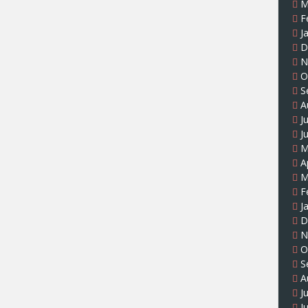
M
F
J
D
N
O
S
A
J
J
M
A
M
F
J
D
N
O
S
A
J
J