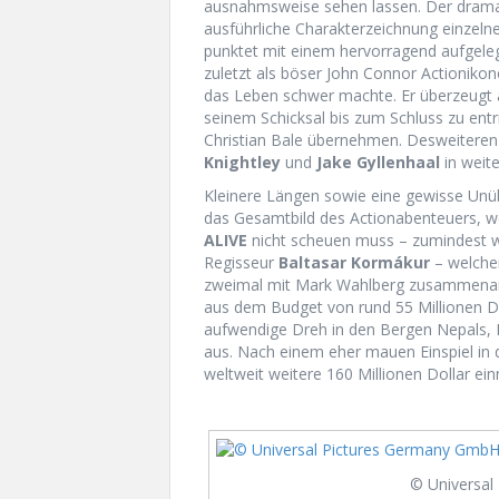
ausnahmsweise sehen lassen. Der dram
ausführliche Charakterzeichnung einzeln
punktet mit einem hervorragend aufgele
zuletzt als böser John Connor Actioniko
das Leben schwer machte. Er überzeugt a
seinem Schicksal bis zum Schluss zu entri
Christian Bale übernehmen. Desweitere
Knightley
und
Jake Gyllenhaal
in weite
Kleinere Längen sowie eine gewisse Unübe
das Gesamtbild des Actionabenteuers, w
ALIVE
nicht scheuen muss – zumindest 
Regisseur
Baltasar Kormákur
– welche
zweimal mit Mark Wahlberg zusammenarbe
aus dem Budget von rund 55 Millionen D
aufwendige Dreh in den Bergen Nepals, Is
aus. Nach einem eher mauen Einspiel in 
weltweit weitere 160 Millionen Dollar ei
© Universal