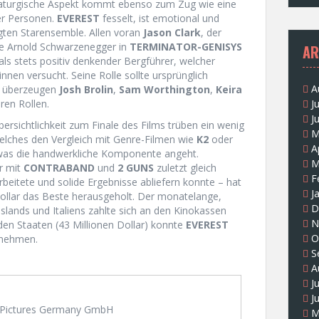
aturgische Aspekt kommt ebenso zum Zug wie eine
er Personen.
EVEREST
fesselt, ist emotional und
gten Starensemble. Allen voran
Jason Clark
, der
ne Arnold Schwarzenegger in
TERMINATOR-GENISYS
AR
ls stets positiv denkender Bergführer, welcher
nnen versucht. Seine Rolle sollte ursprünglich
A
n überzeugen
Josh Brolin
,
Sam Worthington
,
Keira
ren Rollen.
J
J
rsichtlichkeit zum Finale des Films trüben ein wenig
M
elches den Vergleich mit Genre-Filmen wie
K2
oder
A
was die handwerkliche Komponente angeht.
M
r mit
CONTRABAND
und
2 GUNS
zuletzt gleich
F
itete und solide Ergebnisse abliefern konnte – hat
J
ollar das Beste herausgeholt. Der monatelange,
D
lands und Italiens zahlte sich an den Kinokassen
N
den Staaten (43 Millionen Dollar) konnte
EVEREST
O
nnehmen.
S
A
J
J
 Pictures Germany GmbH
M