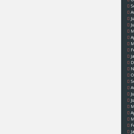
S
A
J
J
M
A
M
F
J
D
N
O
S
A
J
J
M
A
M
F
J