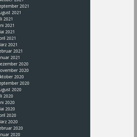
eptember 2021
ugust 2021
uli 2021
uni 2021
ai 2021
pril 2021
ärz 2021
ebruar 2021
anuar 2021
ezember 2020
ovember 2020
ktober 2020
eptember 2020
ugust 2020
uli 2020
uni 2020
ai 2020
pril 2020
ärz 2020
ebruar 2020
anuar 2020