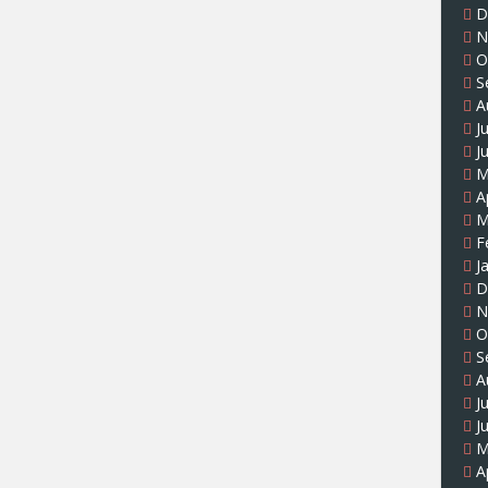
D
N
O
S
A
J
J
M
A
M
F
J
D
N
O
S
A
J
J
M
A