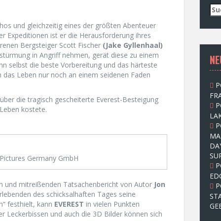
S
u
os und gleichzeitig eines der größten Abenteuer
c
er Expeditionen ist er die Herausforderung ihres
h
hrenen Bergsteiger Scott Fischer
(Jake Gyllenhaal)
e
rstürmung in Angriff nehmen, gerät diese zu einem
NE
n
 selbst die beste Vorbereitung und das härteste
n
lich das Leben nur noch an einem seidenen Faden
a
P
c
FRA
h
über die tragisch gescheiterte Everest-Besteigung
P
:
 Leben kostete.
LAK
P
MA
DA
SU
 Pictures Germany GmbH
P
ED
n und mitreißenden Tatsachenbericht von Autor
Jon
P
erlebenden des schicksalhaften Tages seine
ST
n“ festhielt, kann
EVEREST
in vielen Punkten
GE
ter Leckerbissen und auch die 3D Bilder können sich