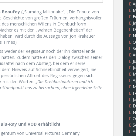
A
M
 Beaufoy
(„Slumdog Millionaire“, „Die Tribute von
F
de Geschichte von großen Träumen, verhängnisvollen
J
t des menschlichen Willens in Drehbuchform
D
 Macher es mit den „wahren Begebenheiten“ der
N
aben, wird durch die Aussage von Jon Krakauer
O
s Times)
S
ass weder der Regisseur noch der ihn darstellende
A
rt hätten. Zudem hätte es den Dialog zwischen seiner
J
üdsattel nach dem Abstieg, bei dem er seine
J
t dem Hinweis auf Schneeblindheit verweigert, nie
M
persönlichen Affront des Regisseurs gegen sich.
A
k mit den Worten: „
Die Drehbuchautoren und ich
M
en Standpunkt aus zu betrachten, ohne irgendeine Seite
F
J
D
N
O
 Blu-Ray und VOD erhältlich!
S
A
igentum von Universal Pictures Germany.