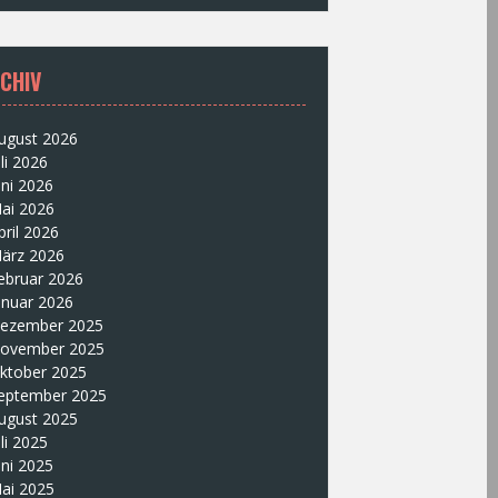
CHIV
ugust 2026
uli 2026
uni 2026
ai 2026
pril 2026
ärz 2026
ebruar 2026
anuar 2026
ezember 2025
ovember 2025
ktober 2025
eptember 2025
ugust 2025
uli 2025
uni 2025
ai 2025