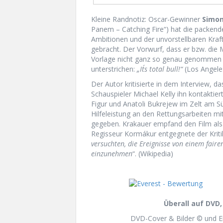
Kleine Randnotiz: Oscar-Gewinner
Simon
Panem – Catching Fire“) hat die packen
Ambitionen und der unvorstellbaren Kraf
gebracht. Der Vorwurf, dass er bzw. die
Vorlage nicht ganz so genau genommen h
unterstrichen:
„It´s total bull!“
(Los Angele
Der Autor kritisierte in dem Interview, d
Schauspieler Michael Kelly ihn kontaktie
Figur und Anatoli Bukrejew im Zelt am S
Hilfeleistung an den Rettungsarbeiten mi
gegeben. Krakauer empfand den Film als 
Regisseur Kormákur entgegnete der Kriti
versuchten, die Ereignisse von einem fair
einzunehmen
“. (Wikipedia)
Überall auf DVD,
DVD-Cover & Bilder © und E