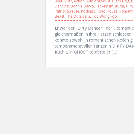
80er
,
90er
,
Action
,
Audioprodukt
,
Black Dog
,
B
Dancing
,
Donnie Darko
,
Fackeln im Sturm
,
Film
Patrick Swayze
,
Podcast
,
Road House
,
Romanti
Beast
,
The Outsiders
,
Too Wong Foo
Er war der „Dirty Dancer“, der „Romant
gleichermaßen in ihre Herzen schlossen. D
konnte sowohl in romantischen Rollen glä
temperamentvoller Tänzer in DIRTY DANC
Kulthit, in GHOST töpferte er […]