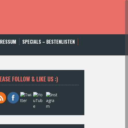
PRESSUM
SPECIALS – BESTENLISTEN
EASE FOLLOW & LIKE US :)