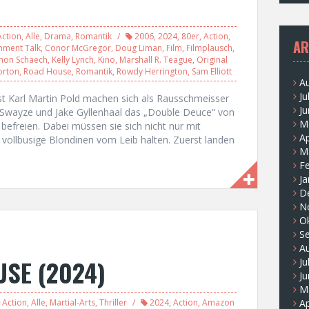
Action
,
Alle
,
Drama
,
Romantik
2006
,
2024
,
80er
,
Action
,
AR
inment Talk
,
Conor McGregor
,
Doug Liman
,
Film
,
Filmplausch
,
hon Schaech
,
Kelly Lynch
,
Kino
,
Marshall R. Teague
,
Original
orton
,
Road House
,
Romantik
,
Rowdy Herrington
,
Sam Elliott
A
Ju
st Karl Martin Pold machen sich als Rausschmeisser
Ju
Swayze und Jake Gyllenhaal das „Double Deuce“ von
M
befreien. Dabei müssen sie sich nicht nur mit
Ap
 vollbusige Blondinen vom Leib halten. Zuerst landen
M
F
Ja
D
N
O
S
A
USE (2024)
Ju
Ju
M
Action
,
Alle
,
Martial-Arts
,
Thriller
2024
,
Action
,
Amazon
Ap