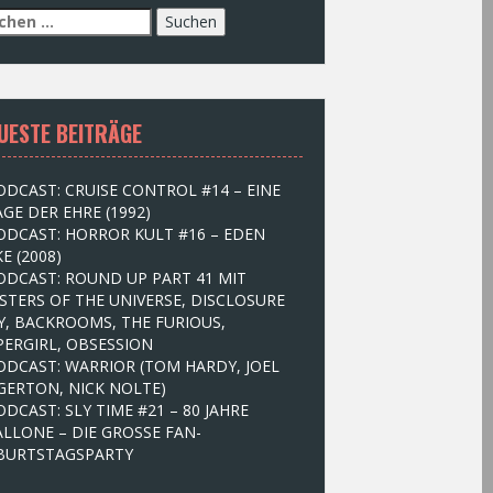
UESTE BEITRÄGE
ODCAST: CRUISE CONTROL #14 – EINE
GE DER EHRE (1992)
ODCAST: HORROR KULT #16 – EDEN
E (2008)
ODCAST: ROUND UP PART 41 MIT
STERS OF THE UNIVERSE, DISCLOSURE
Y, BACKROOMS, THE FURIOUS,
PERGIRL, OBSESSION
ODCAST: WARRIOR (TOM HARDY, JOEL
GERTON, NICK NOLTE)
ODCAST: SLY TIME #21 – 80 JAHRE
ALLONE – DIE GROSSE FAN-
BURTSTAGSPARTY