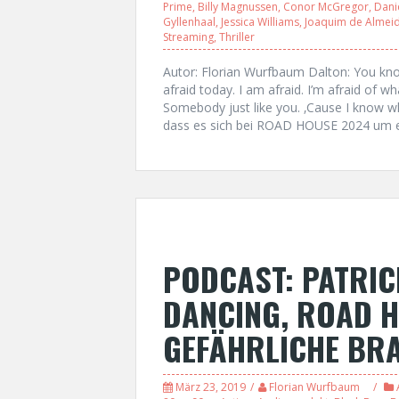
Prime
,
Billy Magnussen
,
Conor McGregor
,
Dani
Gyllenhaal
,
Jessica Williams
,
Joaquim de Almei
Streaming
,
Thriller
Autor: Florian Wurfbaum Dalton: You kno
afraid today. I am afraid. I’m afraid o
Somebody just like you. ‚Cause I know 
dass es sich bei ROAD HOUSE 2024 um ei
PODCAST: PATRIC
DANCING, ROAD H
GEFÄHRLICHE BR
März 23, 2019
Florian Wurfbaum