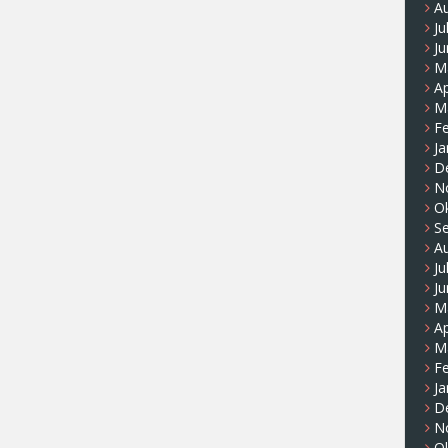
A
Ju
Ju
M
Ap
M
F
Ja
D
N
O
S
A
Ju
Ju
M
Ap
M
F
Ja
D
N
O