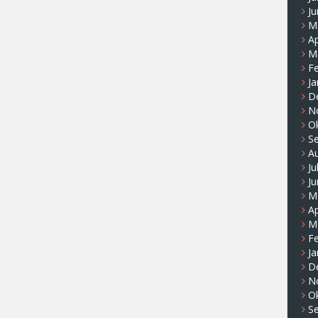
Ju
M
Ap
M
F
Ja
D
N
O
S
A
Ju
Ju
M
Ap
M
F
Ja
D
N
O
S