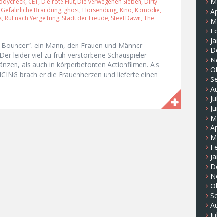
M
odycheck
,
CET
,
Die rote Flut
,
Die verwegenen Sieben
,
Dirty
,
Gefährliche Brandung
,
ghost
,
Hörsendung
,
Kino
,
Komödie
,
Ap
k
,
Ruf nach Vergeltung
,
Stadt der Freude
,
Steel Dawn
,
The
M
F
Ja
ic Bouncer“, ein Mann, den Frauen und Männer
D
er leider viel zu früh verstorbene Schauspieler
N
nzen, als auch in körperbetonten Actionfilmen. Als
O
ING brach er die Frauenherzen und lieferte einen
S
A
Ju
Ju
M
Ap
M
F
Ja
D
N
O
S
A
Ju