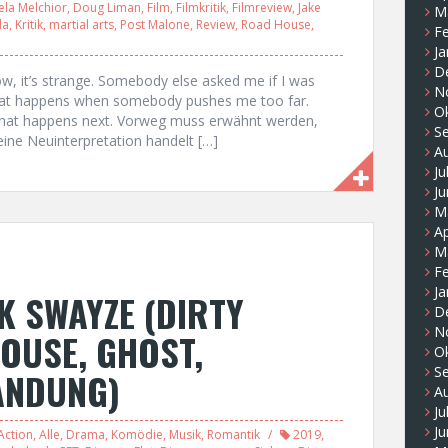
ela Melchior
,
Doug Liman
,
Film
,
Filmkritik
,
Filmreview
,
Jake
M
da
,
Kritik
,
martial arts
,
Post Malone
,
Review
,
Road House
,
F
Ja
D
w, it’s strange. Somebody else asked me if I was
N
f what happens when somebody pushes me too far.
O
what happens next. Vorweg muss erwähnt werden,
S
ne Neuinterpretation handelt […]
A
Ju
Ju
M
Ap
M
F
Ja
K SWAYZE (DIRTY
D
N
OUSE, GHOST,
O
S
ANDUNG)
A
Ju
Ju
Action
,
Alle
,
Drama
,
Komödie
,
Musik
,
Romantik
2019
,