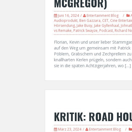
MCGREGOR)
Juni 16, 2024
Entertainment Blog
Audioprodukt
,
Ben Gazzara
,
CET
,
Cine Enterta
Hörsendung
,
Jake Busy
,
Jake Gyllenhaal
,
Johnat
vs Remake
,
Patrick Swayze
,
Podcast
,
Richard N
Florian, Kevin und unser lieber Stammga
auf den Weg um gemeinsam mit Patrick 
Pöblern, Grabschern und Zechprellern zu 
knallharten Kerlen prügeln, sondern auch
sie in die späten Achtzigerjahren, wo […]
KRITIK: ROAD HO
März 23, 2024
Entertainment Blog