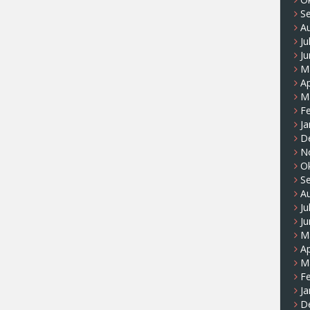
S
A
Ju
Ju
M
Ap
M
F
Ja
D
N
O
S
A
Ju
Ju
M
Ap
M
F
Ja
D