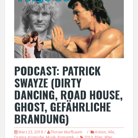
PODCAST: PATRICK
SWAYZE (DIRTY
DANCING, ROAD HOUSE,
GHOST, GEFÄHRLICHE
BRANDUNG)
März 23, 2019
Florian Wurfbaum
Action
,
Alle
,
Drama
,
Komödie
,
Musik
,
Romantik
2019
,
80er
,
90er
,