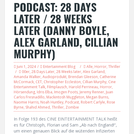
PODCAST: 28 DAYS
LATER / 28 WEEKS
LATER (DANNY BOYLE,
ALEX GARLAND, CILLIAN
MURPHY)
Juni 1, 2024
Entertainment Blog
Alle
,
Horror
,
Thriller
00er
,
28 Days Later
,
28 Weeks later
,
Alex Garland
,
Amanda Walker
,
Audioprodukt
,
Brendan Gleeson
,
Catherine
McCormack
,
CET
,
Christopher Eccleston
,
Cillian Murphy
,
Cine
Entertainment Talk
,
Filmplausch
,
Harold Perrineau
,
Horror
,
Hörsendung
,
Idris Elba
,
Imogen Poots
,
Jeremy Renner
,
Juan
Carlos Fresnadillo
,
Mackintosh Muggleton
,
Megan Burns
,
Naomie Harris
,
Noah Huntley
,
Podcast
,
Robert Carlyle
,
Rose
Byrne
,
Shahid Ahmed
,
Thriller
,
Zombie
In Folge 193 des CINE EINTERTAINMENT TALK heißt
es für Christoph, Florian und Sam „Ab nach England!“,
um einen genauen Blick auf die wütenden Infizierten