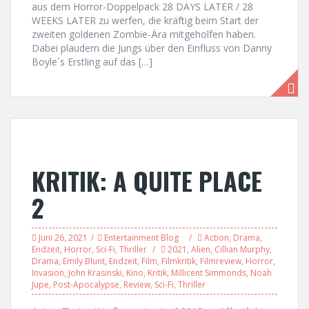
aus dem Horror-Doppelpack 28 DAYS LATER / 28
WEEKS LATER zu werfen, die kräftig beim Start der
zweiten goldenen Zombie-Ära mitgeholfen haben.
Dabei plaudern die Jungs über den Einfluss von Danny
Boyle´s Erstling auf das […]
KRITIK: A QUITE PLACE
2
Juni 26, 2021
Entertainment Blog
Action
,
Drama
,
Endzeit
,
Horror
,
Sci-Fi
,
Thriller
2021
,
Alien
,
Cillian Murphy
,
Drama
,
Emily Blunt
,
Endzeit
,
Film
,
Filmkritik
,
Filmreview
,
Horror
,
Invasion
,
John Krasinski
,
Kino
,
Kritik
,
Millicent Simmonds
,
Noah
Jupe
,
Post-Apocalypse
,
Review
,
Sci-Fi
,
Thriller